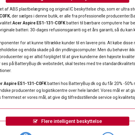
et af ABS plastbelægning og original IC beskyttelse chip, som er ultra st
-C0FK
, der sælges i denne butik, er alle fra professionelle producenter
valitet
Acer Aspire ES1-131-C0FK
batteri til bærbare computere har be
riginale batteri. 30-dages refusionsgaranti og et års garanti, så du kan k
onenter for at kunne tiltrække kunder til en lavere pris. At købe disse
geholdelse og endda skade på din yndlingscomputer. Men du behøver ikke
oducenter og er altid forpligtet til at give kunderne den højeste kvalit
er ses på BatteryBuy.dk-webstedet, skal testes med tre standardkvalitetsk
tioner.
r Aspire ES1-131-C0FK
batteri hos BatteryBuy.dk og du får 20% -50% 
e producenter og logistikcentre over hele landet. Vores mål er at give 
 fremmest er vores mål, at give dig tilfredsstillende service og kvalitet
Flere intelligent beskyttelse