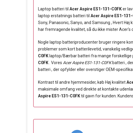
Laptop batteri til
Acer Aspire ES1-131-C0FK
er lav
laptop erstatnings batteri til
Acer Aspire ES1-131
Sony, Panasonic, Sanyo, and Samsung , Hvert Høj k
har fremragende kvalitet, så du ikke mister Acer's o
Nogle laptop batteriproducenter bruger ringere komp
problemer som kort batterilevetid, vanskelig vedli
C0FK
laptop/Bærbar batteri fra mange forskellige pr
C0FK
. Vores
Acer Aspire ES1-131-C0FK
batteri , d
batteri , der opfylder eller overstiger OEM-specifika
Kontrast til andre hjemmesider, køb Høj kvalitet
Ace
maksimale omfang ved direkte at kontakte udenlandsk
Aspire ES1-131-C0FK
til gavn for kunden. Kundens