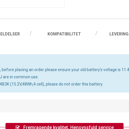
ELDELSER
KOMPATIBILITET
LEVERING
before placing an order please ensure your old battery's voltage is 11.4
J are in common use.
4B3K (15.2V,48Wh,4 cell), please do not order this battery.
Fremragende kvalitet, Hensynsfuld service