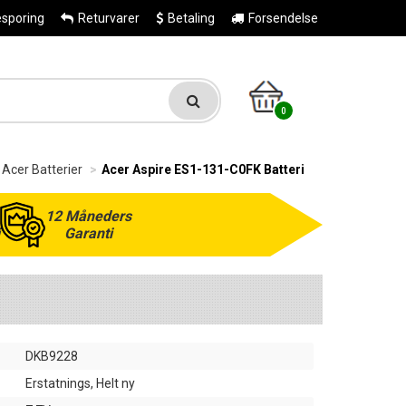
esporing
Returvarer
Betaling
Forsendelse
0
Acer Batterier
Acer Aspire ES1-131-C0FK Batteri
12 Måneders
Garanti
DKB9228
Erstatnings, Helt ny