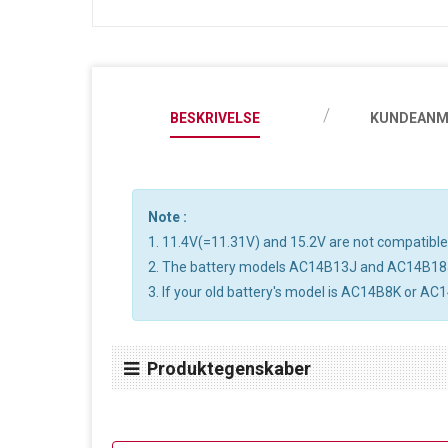
BESKRIVELSE
KUNDEANM
Note :
1. 11.4V(=11.31V) and 15.2V are not compatible, 
2. The battery models AC14B13J and AC14B18
3. If your old battery's model is AC14B8K or AC1
Produktegenskaber