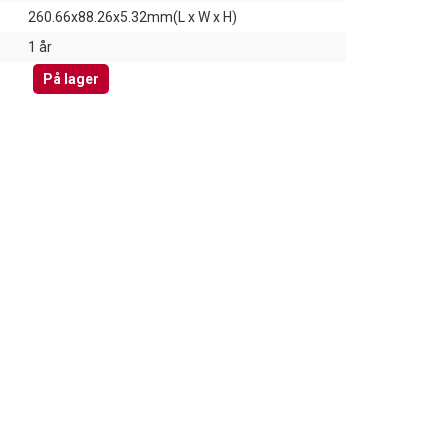
260.66x88.26x5.32mm(L x W x H)
1 år
På lager