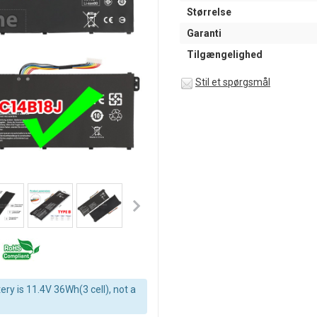
Størrelse
Garanti
Tilgængelighed
Stil et spørgsmål
ery is 11.4V 36Wh(3 cell), not a