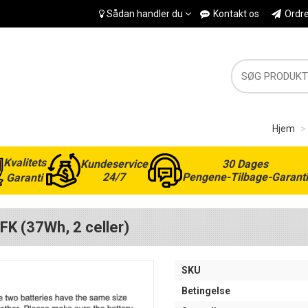
Sådan handler du
Kontakt os
Ordr
Hjem
Kvalitets
Kundeservice
30 Dages
24/7
Pengene-Tilbage-Garanti
Garanti
FK (37Wh, 2 celler)
SKU
Betingelse