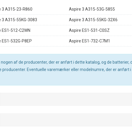
e 3 A315-23-R860
Aspire 3 A315-53G-5855
e 3 A315-55KG-3083
Aspire 3 A315-55KG-32X6
e ES1-512-C2WN
Aspire ES1-531-C0SZ
e ES1-532G-P8EP
Aspire ES1-732-C7M1
gen af de producenter, der er anført i dette katalog, og de batterier, de
producenter. Eventuelle varemærker eller modelnumre, der er anført i d