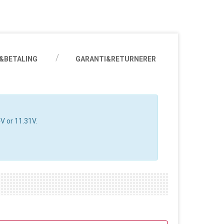
&BETALING
GARANTI&RETURNERER
V or 11.31V.