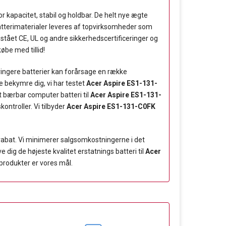
or kapacitet, stabil og holdbar. De helt nye ægte
.Batterimaterialer leveres af topvirksomheder som
stået CE, UL og andre sikkerhedscertificeringer og
øbe med tillid!
 ringere batterier kan forårsage en række
 bekymre dig, vi har testet
Acer Aspire ES1-131-
et bærbar computer batteri til
Acer Aspire ES1-131-
ontroller. Vi tilbyder
Acer Aspire ES1-131-C0FK
rabat. Vi minimerer salgsomkostningerne i det
dig de højeste kvalitet erstatnings batteri til
Acer
sprodukter er vores mål.