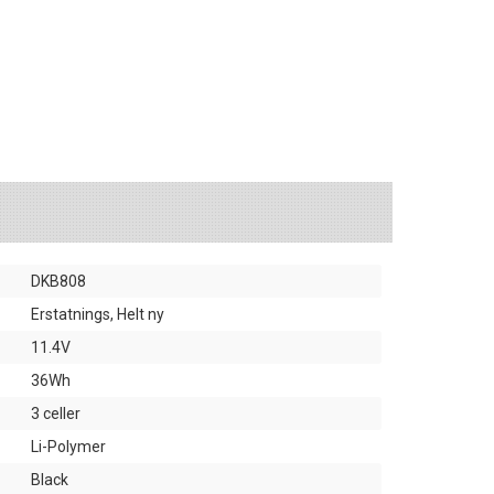
DKB808
Erstatnings, Helt ny
11.4V
36Wh
3 celler
Li-Polymer
Black