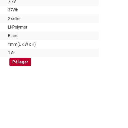
7.7V
37Wh
2 celler
Li-Polymer
Black
*mm(L x W x H)
1 år
På lager