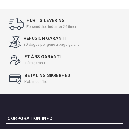
HURTIG LEVERING
Forsendelse indenfor 24 timer
REFUSION GARANTI
30-dages pengene tilbage garanti
ET ÅRS GARANTI
1 års garanti
BETALING SIKKERHED
Køb med tillid
CORPORATION INFO