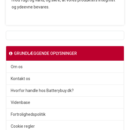
mod fugt og vand, og sikre, at vores produkters integritet
og ydeevne bevares.
GRUNDLÆGGENDE OPLYSNINGER
Om os
Kontakt os
Hvorfor handle hos Batterybuy.dk?
Videnbase
Fortrolighedspolitik
Cookie regler