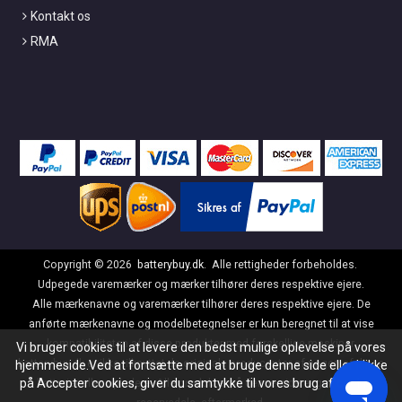
Kontakt os
RMA
Copyright ©
2026
batterybuy.dk
. Alle rettigheder forbeholdes.
Udpegede varemærker og mærker tilhører deres respektive ejere.
Alle mærkenavne og varemærker tilhører deres respektive ejere. De
anførte mærkenavne og modelbetegnelser er kun beregnet til at vise
kompatibiliteten af disse produkter med forskellige maskiner.
Vi bruger cookies til at levere den bedst mulige oplevelse på vores
batterybuy.dk er ikke tilknyttet de originale producenter af nogen af disse
hjemmeside.Ved at fortsætte med at bruge denne side eller klikke
på Accepter cookies, giver du samtykke til vores brug af cookies.
batterier eller opladere. Alle produkter på denne side er generiske