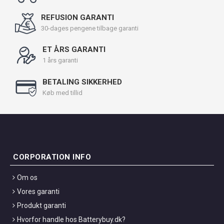
REFUSION GARANTI
30-dages pengene tilbage garanti
ET ÅRS GARANTI
1 års garanti
BETALING SIKKERHED
Køb med tillid
CORPORATION INFO
Om os
Vores garanti
Produkt garanti
Hvorfor handle hos Batterybuy.dk?