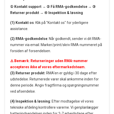
① Kontakt support → ② Få RMA-godkendelse → ③
Returner produkt → ④ Inspektion & løsning
(1) Kontakt os
: Klik på "Kontakt os" for yderligere
assistance.
(2) RMA-godkendelse
: Når godkendt, sender vi dit RMA-
nummer via email. Marker/print/skriv RMA-nummeret på
forsiden af forsendelsen.
⚠️ Bemærk: Returneringer uden RMA-nummer
accepteres ikke af vores eftermarkedsteam.
(3) Returner produkt
: RMA'en er gyldig i 30 dage efter
udstedelse. Returnerede varer skal ankomme inden for
denne periode. Angiv fragtfirma og spørgningsnummer
ved afsendelse.
(4) Inspektion & løsning
: Efter modtagelse vil vores
tekniske afdeling kontrollere varerne. Vi genplanlægger
batteriindsendelsen inden for 2-7 arbejdsdage efter