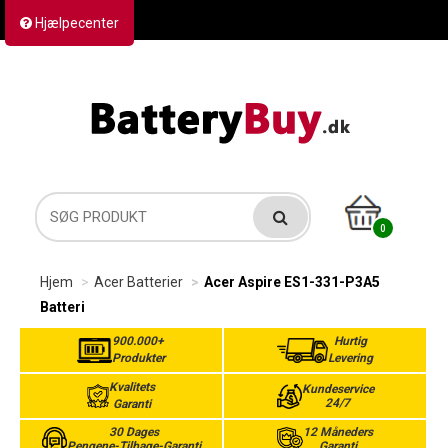
Hjælpecenter
Kontakt os
Returvarer
Forsendelse
0
Hjem
Acer Batterier
Acer Aspire ES1-331-P3A5
Batteri
900.000+
Hurtig
Produkter
Levering
Kvalitets
Kundeservice
24/7
Garanti
30 Dages
12 Måneders
Pengene-Tilbage-Garanti
Garanti