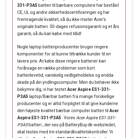
331-P3A5
batteri til bærbare computere har bestået
CE, UL og andre sikkerhedscertificeringer og har
fremragende kvalitet, så du ikke mister Acer's
originale batteri. 30-dages refusionsgaranti og et års
garanti, så du kan købe med tillid!
Nogle laptop batteriproducenter bruger ringere
komponenter for at kunne tiltrække kunder til en
lavere pris. At købe disse ringere batterier kan
forårsage en række problemer som kort
batterilevetid, vanskelig vedligeholdelse og endda
skade på din yndlingscomputer. Men du behøver ikke
bekymre dig, vi har testet
Acer Aspire ES1-331-
P3A5
laptop/Bærbar batteri fra mange forskellige
producenter og er altid forpligtet til at give kunderne
den højeste kvalitet bærbar computer batteri til
Acer
Aspire ES1-331-P3A5
. Vores
Acer Aspire ES1-331-
P3A5
batteri , der ses på BatteryBuy.dk-webstedet,
skal testes med tre standardkvalitetskontroller. Vi