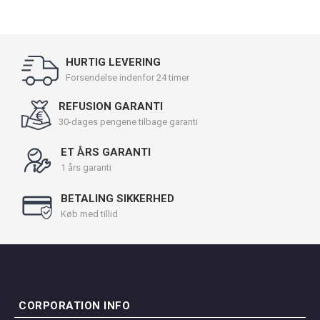
HURTIG LEVERING
Forsendelse indenfor 24 timer
REFUSION GARANTI
30-dages pengene tilbage garanti
ET ÅRS GARANTI
1 års garanti
BETALING SIKKERHED
Køb med tillid
CORPORATION INFO