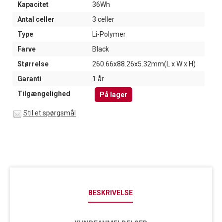
Kapacitet
36Wh
Antal celler
3 celler
Type
Li-Polymer
Farve
Black
Størrelse
260.66x88.26x5.32mm(L x W x H)
Garanti
1 år
Tilgængelighed
På lager
Stil et spørgsmål
BESKRIVELSE