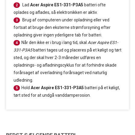
Lad
Acer Aspire ES1-331-P3A5
batteri ofte
2
oplades og aflades, så elektronikken er aktiv.
Brug af computeren under opladning eller ved
3
fortsat at bruge den eksterne strømforsyning efter
opladning giver ingen yderligere tab for batteri.
Når den ikke er i brug i lang tid, skal
Acer Aspire ES1-
4
331-P3A5
batteri tages ud og placeres på et køligt og tørt
sted, og der skal hver 2-3 måneder udføres en
opladnings- og afladningscyklus for at forhindre skade
forårsaget af overladning forårsaget ved naturlig
udledning.
Hold
Acer Aspire ES1-331-P3A5
batteri på et køligt,
5
tørt sted for at undgå vanddamperosion.