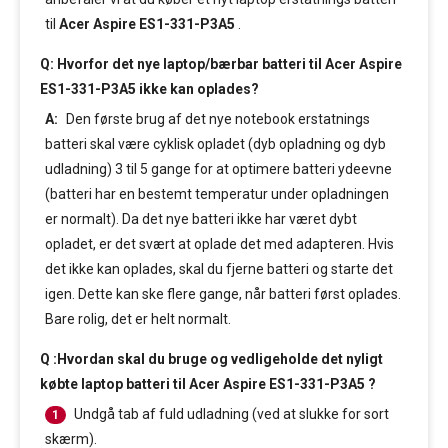
til
Acer Aspire ES1-331-P3A5
.
Q: Hvorfor det nye laptop/bærbar batteri til Acer Aspire
ES1-331-P3A5 ikke kan oplades?
A:
Den første brug af det nye notebook erstatnings
batteri skal være cyklisk opladet (dyb opladning og dyb
udladning) 3 til 5 gange for at optimere batteri ydeevne
(batteri har en bestemt temperatur under opladningen
er normalt). Da det nye batteri ikke har været dybt
opladet, er det svært at oplade det med adapteren. Hvis
det ikke kan oplades, skal du fjerne batteri og starte det
igen. Dette kan ske flere gange, når batteri først oplades.
Bare rolig, det er helt normalt.
Q :Hvordan skal du bruge og vedligeholde det nyligt
købte laptop batteri til Acer Aspire ES1-331-P3A5 ?
Undgå tab af fuld udladning (ved at slukke for sort
1
skærm).