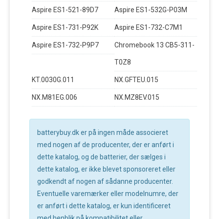
Aspire ES1-521-89D7
Aspire ES1-532G-P03M
Aspire ES1-731-P92K
Aspire ES1-732-C7M1
Aspire ES1-732-P9P7
Chromebook 13 CB5-311-
T0Z8
KT.0030G.011
NX.GFTEU.015
NX.M81EG.006
NX.MZ8EV.015
batterybuy.dk er på ingen måde associeret
med nogen af de producenter, der er anført i
dette katalog, og de batterier, der sælges i
dette katalog, er ikke blevet sponsoreret eller
godkendt af nogen af sådanne producenter.
Eventuelle varemærker eller modelnumre, der
er anført i dette katalog, er kun identificeret
med henblik på kompatibilitet eller