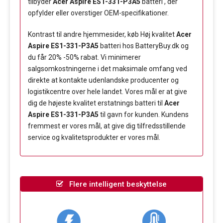
tilbyder
Acer Aspire ES1-331-P3A5
batteri , der
opfylder eller overstiger OEM-specifikationer.
Kontrast til andre hjemmesider, køb Høj kvalitet
Acer
Aspire ES1-331-P3A5
batteri hos BatteryBuy.dk og
du får 20% -50% rabat. Vi minimerer
salgsomkostningerne i det maksimale omfang ved
direkte at kontakte udenlandske producenter og
logistikcentre over hele landet. Vores mål er at give
dig de højeste kvalitet erstatnings batteri til
Acer
Aspire ES1-331-P3A5
til gavn for kunden. Kundens
fremmest er vores mål, at give dig tilfredsstillende
service og kvalitetsprodukter er vores mål.
Flere intelligent beskyttelse