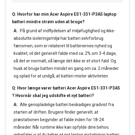
Q: Hvorfor har min Acer Aspire ES1-331-P3A5 laptop
batteri mindre strøm uden at bruge?
A:
På grund af indflydelsen af miljøfugtighed og ikke-
absolutte isoleringsmiljø har batteri selvforbrug
fænomen, som er relateret til batteriernes nyhed og
kvalitet, vil det generelt falde med ca. 2% om 3-4 dage,
så det er normalt, så længe det ikke er et stort fald. Og
husk at bruge batteri mindst en gang om ca. 2 måneder
og oplad for at undgå, at batteri mister aktiviteten.
Q: Hvor længe varer batteri Acer Aspire ES1-331-P3A5
? Hvornår skal jeg udskifte et nyt batteri?
A:
Alle genopladelige batteri beskadiges gradvist fra
starten af driften. Brugere finder generelt, at
præstationen begynder at falde inden for 18-24
måneder. Når runtime ikke kan opfylde dine behov,
anbefaler vi at du køber et nyt laptop erstatnings batteri