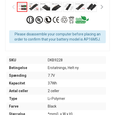
Please disassemble your computer before placing an
order to confirm that your battery model is AP16M5J.
SKU
DKB9228
Betingelse
Erstatnings, Helt ny
Spænding
7.7V
Kapacitet
37Wh
Antal celler
2 celler
Type
Li-Polymer
Farve
Black
Størrelse
*mm(L x W x H)