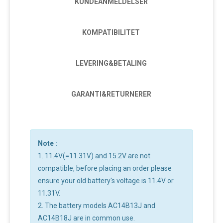
KUNDEANMELDELSER
KOMPATIBILITET
LEVERING&BETALING
GARANTI&RETURNERER
Note :
1. 11.4V(=11.31V) and 15.2V are not
compatible, before placing an order please
ensure your old battery's voltage is 11.4V or
11.31V.
2. The battery models AC14B13J and
AC14B18J are in common use.