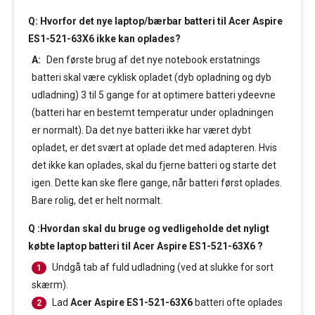
Q: Hvorfor det nye laptop/bærbar batteri til Acer Aspire
ES1-521-63X6 ikke kan oplades?
A:
Den første brug af det nye notebook erstatnings
batteri skal være cyklisk opladet (dyb opladning og dyb
udladning) 3 til 5 gange for at optimere batteri ydeevne
(batteri har en bestemt temperatur under opladningen
er normalt). Da det nye batteri ikke har været dybt
opladet, er det svært at oplade det med adapteren. Hvis
det ikke kan oplades, skal du fjerne batteri og starte det
igen. Dette kan ske flere gange, når batteri først oplades.
Bare rolig, det er helt normalt.
Q :Hvordan skal du bruge og vedligeholde det nyligt
købte laptop batteri til Acer Aspire ES1-521-63X6 ?
Undgå tab af fuld udladning (ved at slukke for sort
1
skærm).
Lad
Acer Aspire ES1-521-63X6
batteri ofte oplades
2