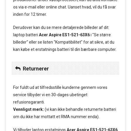
os via e-mail eller online chat. Uanset hvad, vil du få svar
inden for 12 timer.
Derudover kan du se mere detaljerede billeder af dit
laptop batteri
Acer Aspire ES1-521-63X6
i "Se større
billeder" eller se listen "Kompatibilitet" for at sikre, at du
kan købe et erstatnings batteri til din bærbare computer.
Returnerer
For fuldt ud at tilfredsstille kunderne gennem vores
service tilbyder vi en 30-dages ubetinget
refusionsgaranti.
Vennligst merk:
(vi kan ikke behandle returnerte batteri
om du ikke har mottatt et RMA nummer enda).
Vi tilbyder laptop erstatnings
Acer Aspire ES1-521-63X6