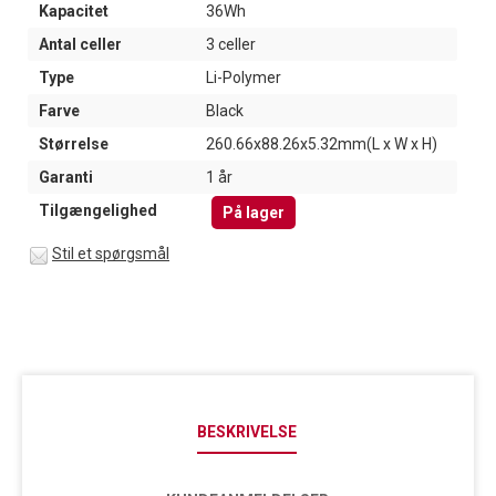
Kapacitet
36Wh
Antal celler
3 celler
Type
Li-Polymer
Farve
Black
Størrelse
260.66x88.26x5.32mm(L x W x H)
Garanti
1 år
Tilgængelighed
På lager
Stil et spørgsmål
BESKRIVELSE