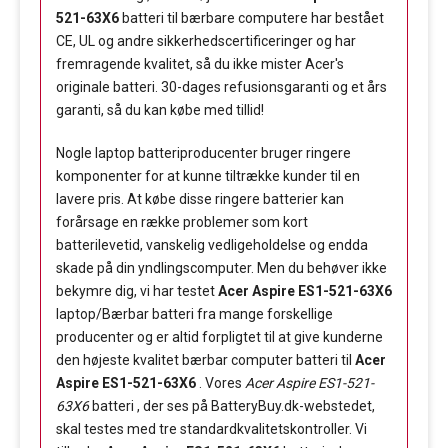
521-63X6
batteri til bærbare computere har bestået
CE, UL og andre sikkerhedscertificeringer og har
fremragende kvalitet, så du ikke mister Acer's
originale batteri. 30-dages refusionsgaranti og et års
garanti, så du kan købe med tillid!
Nogle laptop batteriproducenter bruger ringere
komponenter for at kunne tiltrække kunder til en
lavere pris. At købe disse ringere batterier kan
forårsage en række problemer som kort
batterilevetid, vanskelig vedligeholdelse og endda
skade på din yndlingscomputer. Men du behøver ikke
bekymre dig, vi har testet
Acer Aspire ES1-521-63X6
laptop/Bærbar batteri fra mange forskellige
producenter og er altid forpligtet til at give kunderne
den højeste kvalitet bærbar computer batteri til
Acer
Aspire ES1-521-63X6
. Vores
Acer Aspire ES1-521-
63X6
batteri , der ses på BatteryBuy.dk-webstedet,
skal testes med tre standardkvalitetskontroller. Vi