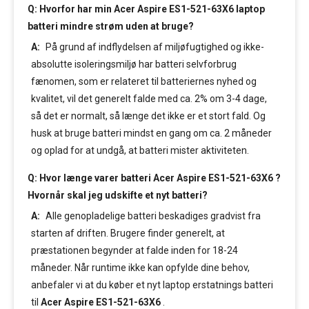
Q: Hvorfor har min Acer Aspire ES1-521-63X6 laptop
batteri mindre strøm uden at bruge?
A:
På grund af indflydelsen af miljøfugtighed og ikke-
absolutte isoleringsmiljø har batteri selvforbrug
fænomen, som er relateret til batteriernes nyhed og
kvalitet, vil det generelt falde med ca. 2% om 3-4 dage,
så det er normalt, så længe det ikke er et stort fald. Og
husk at bruge batteri mindst en gang om ca. 2 måneder
og oplad for at undgå, at batteri mister aktiviteten.
Q: Hvor længe varer batteri Acer Aspire ES1-521-63X6 ?
Hvornår skal jeg udskifte et nyt batteri?
A:
Alle genopladelige batteri beskadiges gradvist fra
starten af driften. Brugere finder generelt, at
præstationen begynder at falde inden for 18-24
måneder. Når runtime ikke kan opfylde dine behov,
anbefaler vi at du køber et nyt laptop erstatnings batteri
til
Acer Aspire ES1-521-63X6
.