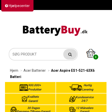
Hjælpecenter
Kontakt os
Returvarer
Forsendelse
0
Hjem
Acer Batterier
Acer Aspire ES1-521-63X6
Batteri
900.000+
Hurtig
Produkter
Levering
Kvalitets
Kundeservice
24/7
Garanti
30 Dages
12 Måneders
Pengene-Tilbage-Garanti
Garanti