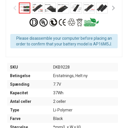
Please disassemble your computer before placing an
order to confirm that your battery model is AP16M5J.
SKU
DKB9228
Betingelse
Erstatnings, Helt ny
Spænding
7.7V
Kapacitet
37Wh
Antal celler
2 celler
Type
Li-Polymer
Farve
Black
Størrelse
*mm(L x W x H)