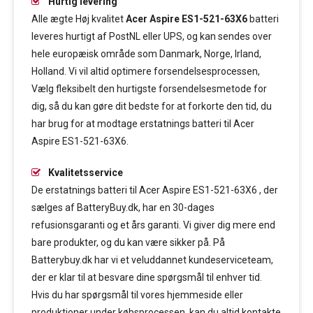
Hurtig levering
Alle ægte Høj kvalitet
Acer Aspire ES1-521-63X6
batteri
leveres hurtigt af PostNL eller UPS, og kan sendes over
hele europæisk område som Danmark, Norge, Irland,
Holland. Vi vil altid optimere forsendelsesprocessen,
Vælg fleksibelt den hurtigste forsendelsesmetode for
dig, så du kan gøre dit bedste for at forkorte den tid, du
har brug for at modtage erstatnings batteri til Acer
Aspire ES1-521-63X6.
Kvalitetsservice
De erstatnings batteri til Acer Aspire ES1-521-63X6 , der
sælges af BatteryBuy.dk, har en 30-dages
refusionsgaranti og et års garanti. Vi giver dig mere end
bare produkter, og du kan være sikker på. På
Batterybuy.dk har vi et veluddannet kundeserviceteam,
der er klar til at besvare dine spørgsmål til enhver tid.
Hvis du har spørgsmål til vores hjemmeside eller
produktioner under købsprocessen, kan du altid kontakte