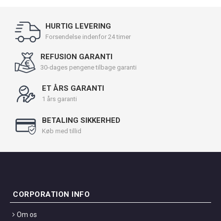
HURTIG LEVERING
Forsendelse indenfor 24 timer
REFUSION GARANTI
30-dages pengene tilbage garanti
ET ÅRS GARANTI
1 års garanti
BETALING SIKKERHED
Køb med tillid
CORPORATION INFO
Om os