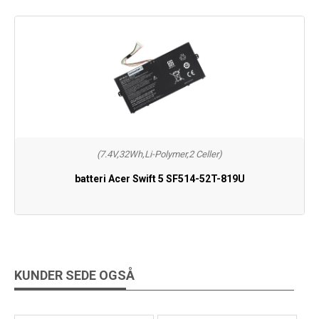
(7.4V,32Wh,Li-Polymer,2 Celler)
batteri Acer Swift 5 SF514-52T-819U
KUNDER SEDE OGSÅ