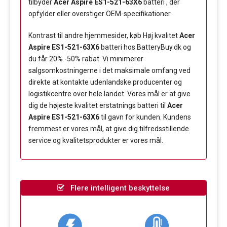
tilbyder
Acer Aspire ES1-521-63X6
batteri , der
opfylder eller overstiger OEM-specifikationer.
Kontrast til andre hjemmesider, køb Høj kvalitet
Acer
Aspire ES1-521-63X6
batteri hos BatteryBuy.dk og
du får 20% -50% rabat. Vi minimerer
salgsomkostningerne i det maksimale omfang ved
direkte at kontakte udenlandske producenter og
logistikcentre over hele landet. Vores mål er at give
dig de højeste kvalitet erstatnings batteri til
Acer
Aspire ES1-521-63X6
til gavn for kunden. Kundens
fremmest er vores mål, at give dig tilfredsstillende
service og kvalitetsprodukter er vores mål.
Flere intelligent beskyttelse