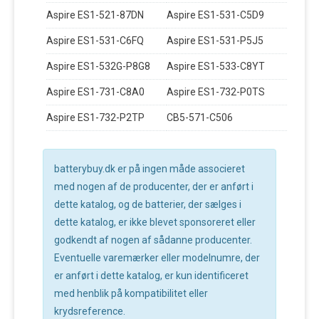
Aspire ES1-521-87DN
Aspire ES1-531-C5D9
Aspire ES1-531-C6FQ
Aspire ES1-531-P5J5
Aspire ES1-532G-P8G8
Aspire ES1-533-C8YT
Aspire ES1-731-C8A0
Aspire ES1-732-P0TS
Aspire ES1-732-P2TP
CB5-571-C506
batterybuy.dk er på ingen måde associeret
med nogen af de producenter, der er anført i
dette katalog, og de batterier, der sælges i
dette katalog, er ikke blevet sponsoreret eller
godkendt af nogen af sådanne producenter.
Eventuelle varemærker eller modelnumre, der
er anført i dette katalog, er kun identificeret
med henblik på kompatibilitet eller
krydsreference.