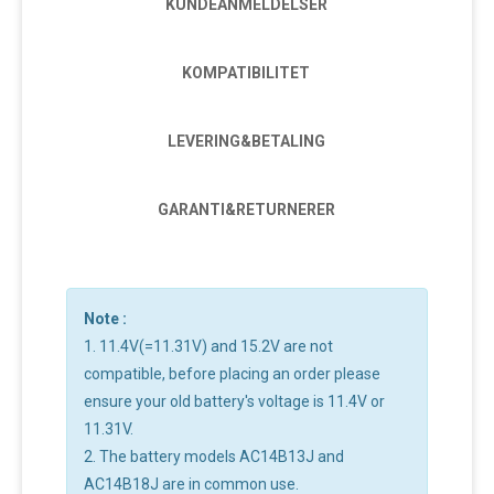
KUNDEANMELDELSER
KOMPATIBILITET
LEVERING&BETALING
GARANTI&RETURNERER
Note :
1. 11.4V(=11.31V) and 15.2V are not
compatible, before placing an order please
ensure your old battery's voltage is 11.4V or
11.31V.
2. The battery models AC14B13J and
AC14B18J are in common use.