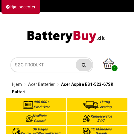
Hjælpecenter
Kontakt os
Returvarer
Forsendelse
0
Hjem
Acer Batterier
Acer Aspire ES1-523-67SK
Batteri
900.000+
Hurtig
Produkter
Levering
Kvalitets
Kundeservice
24/7
Garanti
30 Dages
12 Måneders
Pengene-Tilbage-Garanti
Garanti