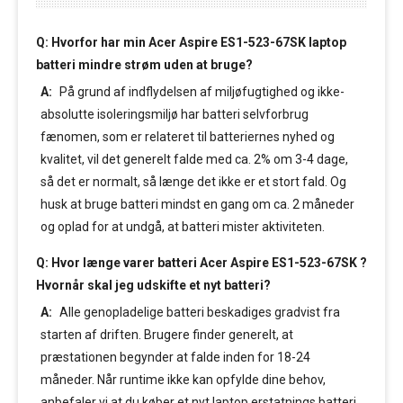
Q: Hvorfor har min Acer Aspire ES1-523-67SK laptop
batteri mindre strøm uden at bruge?
A:
På grund af indflydelsen af miljøfugtighed og ikke-
absolutte isoleringsmiljø har batteri selvforbrug
fænomen, som er relateret til batteriernes nyhed og
kvalitet, vil det generelt falde med ca. 2% om 3-4 dage,
så det er normalt, så længe det ikke er et stort fald. Og
husk at bruge batteri mindst en gang om ca. 2 måneder
og oplad for at undgå, at batteri mister aktiviteten.
Q: Hvor længe varer batteri Acer Aspire ES1-523-67SK ?
Hvornår skal jeg udskifte et nyt batteri?
A:
Alle genopladelige batteri beskadiges gradvist fra
starten af driften. Brugere finder generelt, at
præstationen begynder at falde inden for 18-24
måneder. Når runtime ikke kan opfylde dine behov,
anbefaler vi at du køber et nyt laptop erstatnings batteri