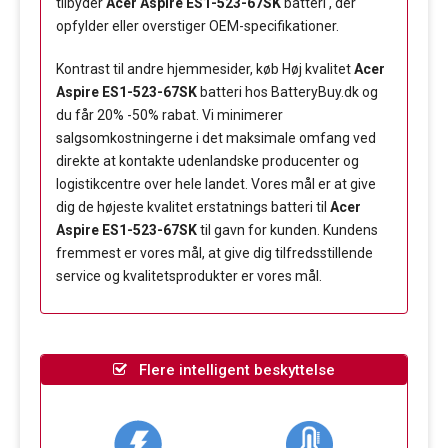
tilbyder
Acer Aspire ES1-523-67SK
batteri , der
opfylder eller overstiger OEM-specifikationer.
Kontrast til andre hjemmesider, køb Høj kvalitet
Acer
Aspire ES1-523-67SK
batteri hos BatteryBuy.dk og
du får 20% -50% rabat. Vi minimerer
salgsomkostningerne i det maksimale omfang ved
direkte at kontakte udenlandske producenter og
logistikcentre over hele landet. Vores mål er at give
dig de højeste kvalitet erstatnings batteri til
Acer
Aspire ES1-523-67SK
til gavn for kunden. Kundens
fremmest er vores mål, at give dig tilfredsstillende
service og kvalitetsprodukter er vores mål.
Flere intelligent beskyttelse