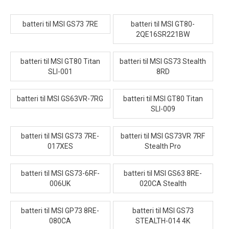
batteri til MSI GS73 7RE
batteri til MSI GT80-
2QE16SR221BW
batteri til MSI GT80 Titan
batteri til MSI GS73 Stealth
SLI-001
8RD
batteri til MSI GS63VR-7RG
batteri til MSI GT80 Titan
SLI-009
batteri til MSI GS73 7RE-
batteri til MSI GS73VR 7RF
017XES
Stealth Pro
batteri til MSI GS73-6RF-
batteri til MSI GS63 8RE-
006UK
020CA Stealth
batteri til MSI GP73 8RE-
batteri til MSI GS73
080CA
STEALTH-014 4K