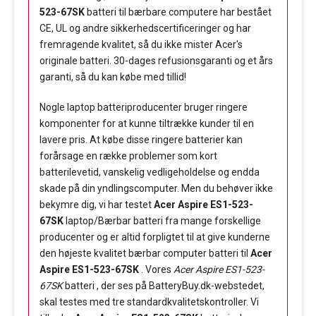
523-67SK
batteri til bærbare computere har bestået
CE, UL og andre sikkerhedscertificeringer og har
fremragende kvalitet, så du ikke mister Acer's
originale batteri. 30-dages refusionsgaranti og et års
garanti, så du kan købe med tillid!
Nogle laptop batteriproducenter bruger ringere
komponenter for at kunne tiltrække kunder til en
lavere pris. At købe disse ringere batterier kan
forårsage en række problemer som kort
batterilevetid, vanskelig vedligeholdelse og endda
skade på din yndlingscomputer. Men du behøver ikke
bekymre dig, vi har testet
Acer Aspire ES1-523-
67SK
laptop/Bærbar batteri fra mange forskellige
producenter og er altid forpligtet til at give kunderne
den højeste kvalitet bærbar computer batteri til
Acer
Aspire ES1-523-67SK
. Vores
Acer Aspire ES1-523-
67SK
batteri , der ses på BatteryBuy.dk-webstedet,
skal testes med tre standardkvalitetskontroller. Vi