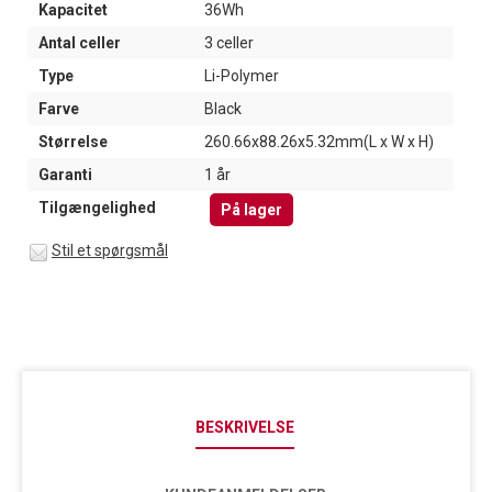
Kapacitet
36Wh
Antal celler
3 celler
Type
Li-Polymer
Farve
Black
Størrelse
260.66x88.26x5.32mm(L x W x H)
Garanti
1 år
Tilgængelighed
På lager
Stil et spørgsmål
BESKRIVELSE