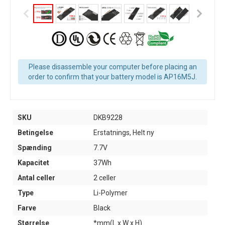
Please disassemble your computer before placing an
order to confirm that your battery model is AP16M5J.
SKU
DKB9228
Betingelse
Erstatnings, Helt ny
Spænding
7.7V
Kapacitet
37Wh
Antal celler
2 celler
Type
Li-Polymer
Farve
Black
Størrelse
*mm(L x W x H)