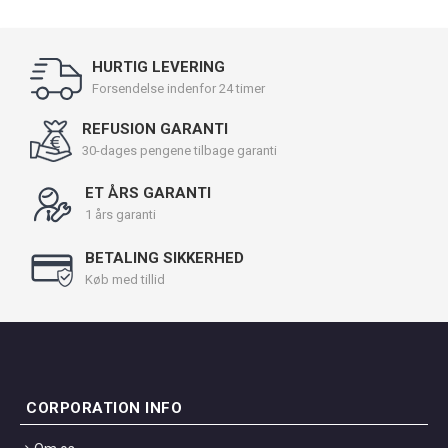
HURTIG LEVERING
Forsendelse indenfor 24 timer
REFUSION GARANTI
30-dages pengene tilbage garanti
ET ÅRS GARANTI
1 års garanti
BETALING SIKKERHED
Køb med tillid
CORPORATION INFO