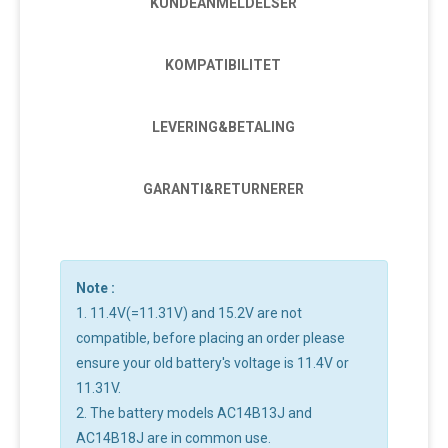
KUNDEANMELDELSER
KOMPATIBILITET
LEVERING&BETALING
GARANTI&RETURNERER
Note :
1. 11.4V(=11.31V) and 15.2V are not
compatible, before placing an order please
ensure your old battery's voltage is 11.4V or
11.31V.
2. The battery models AC14B13J and
AC14B18J are in common use.