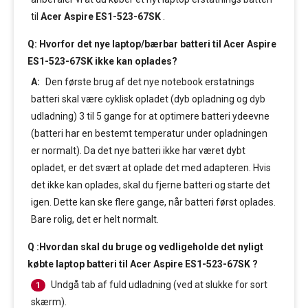
til
Acer Aspire ES1-523-67SK
.
Q: Hvorfor det nye laptop/bærbar batteri til Acer Aspire
ES1-523-67SK ikke kan oplades?
A:
Den første brug af det nye notebook erstatnings
batteri skal være cyklisk opladet (dyb opladning og dyb
udladning) 3 til 5 gange for at optimere batteri ydeevne
(batteri har en bestemt temperatur under opladningen
er normalt). Da det nye batteri ikke har været dybt
opladet, er det svært at oplade det med adapteren. Hvis
det ikke kan oplades, skal du fjerne batteri og starte det
igen. Dette kan ske flere gange, når batteri først oplades.
Bare rolig, det er helt normalt.
Q :Hvordan skal du bruge og vedligeholde det nyligt
købte laptop batteri til Acer Aspire ES1-523-67SK ?
Undgå tab af fuld udladning (ved at slukke for sort
1
skærm).