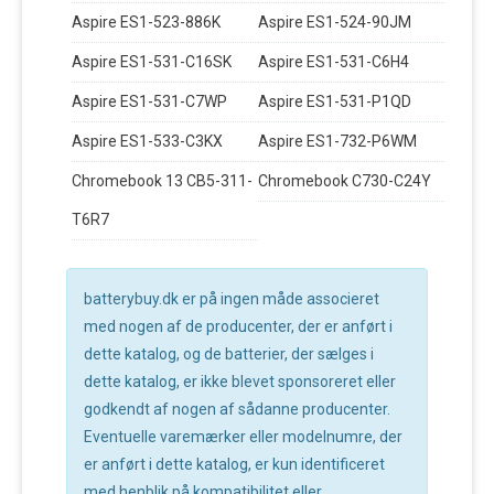
Aspire ES1-523-886K
Aspire ES1-524-90JM
Aspire ES1-531-C16SK
Aspire ES1-531-C6H4
Aspire ES1-531-C7WP
Aspire ES1-531-P1QD
Aspire ES1-533-C3KX
Aspire ES1-732-P6WM
Chromebook 13 CB5-311-
Chromebook C730-C24Y
T6R7
batterybuy.dk er på ingen måde associeret
med nogen af de producenter, der er anført i
dette katalog, og de batterier, der sælges i
dette katalog, er ikke blevet sponsoreret eller
godkendt af nogen af sådanne producenter.
Eventuelle varemærker eller modelnumre, der
er anført i dette katalog, er kun identificeret
med henblik på kompatibilitet eller