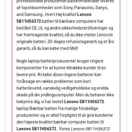
professionelle producenter.Batterimaterialer leveres
af topvirksomheder som Sony, Panasonic, Sanyo,
and Samsung , Hvert Høj kvalitet
Lenovo
5B11H56372
batteri til bærbare computere har
bestået CE, UL og andre sikkerhedscertificeringer og
har fremragende kvalitet, så du ikke mister Lenovo's
originale batteri. 30-dages refusionsgaranti og et års
garanti, så du kan købe med tillid!
Nogle laptop batteriproducenter bruger ringere
komponenter for at kunne tiltrække kunder til en
lavere pris. At købe disse ringere batterier kan
forårsage en række problemer som kort
batterilevetid, vanskelig vedligeholdelse og endda
skade på din yndlingscomputer. Men du behøver ikke
bekymre dig, vi har testet
Lenovo 5B11H56372
laptop/Bærbar batteri fra mange forskellige
producenter og er altid forpligtet til at give kunderne
den højeste kvalitet bærbar computer batteri til
Lenovo 5B11H56372
. Vores
Lenovo 5B11H56372