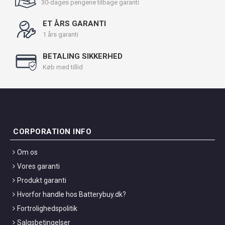
30-dages pengene tilbage garanti
ET ÅRS GARANTI
1 års garanti
BETALING SIKKERHED
Køb med tillid
CORPORATION INFO
Om os
Vores garanti
Produkt garanti
Hvorfor handle hos Batterybuy.dk?
Fortrolighedspolitik
Salgsbetingelser