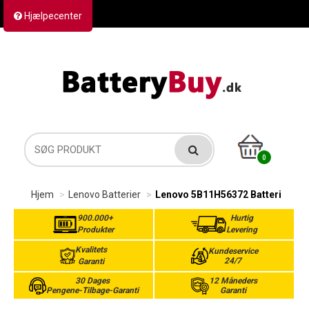
Hjælpecenter
Kontakt os
Returvarer
Forsendelse
0
Hjem
Lenovo Batterier
Lenovo 5B11H56372 Batteri
900.000+
Hurtig
Produkter
Levering
Kvalitets
Kundeservice
24/7
Garanti
30 Dages
12 Måneders
Pengene-Tilbage-Garanti
Garanti