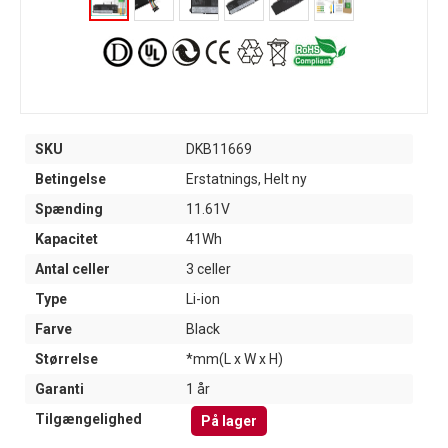
SKU
DKB11669
Betingelse
Erstatnings, Helt ny
Spænding
11.61V
Kapacitet
41Wh
Antal celler
3 celler
Type
Li-ion
Farve
Black
Størrelse
*mm(L x W x H)
Garanti
1 år
Tilgængelighed
På lager