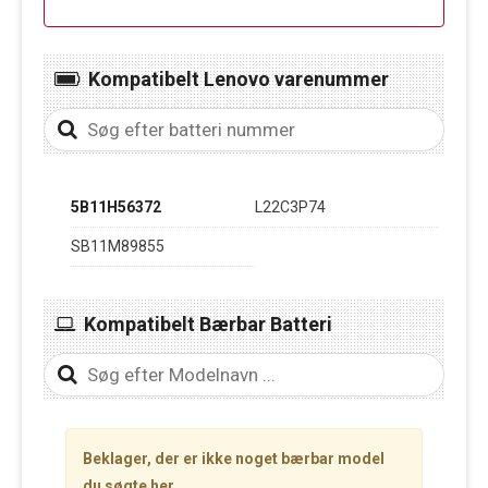
Kompatibelt Lenovo varenummer
5B11H56372
L22C3P74
SB11M89855
Kompatibelt Bærbar Batteri
Beklager, der er ikke noget bærbar model
du søgte her.