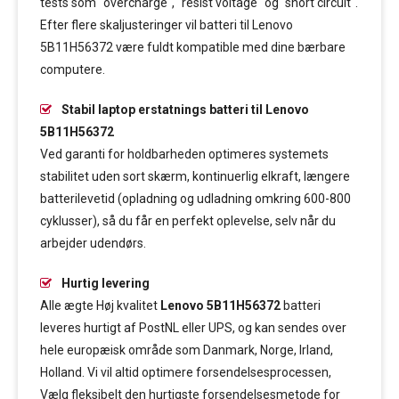
tests som "overcharge", "resist voltage" og "short circuit".
Efter flere skaljusteringer vil batteri til Lenovo
5B11H56372 være fuldt kompatible med dine bærbare
computere.
Stabil laptop erstatnings batteri til Lenovo
5B11H56372
Ved garanti for holdbarheden optimeres systemets
stabilitet uden sort skærm, kontinuerlig elkraft, længere
batterilevetid (opladning og udladning omkring 600-800
cyklusser), så du får en perfekt oplevelse, selv når du
arbejder udendørs.
Hurtig levering
Alle ægte Høj kvalitet
Lenovo 5B11H56372
batteri
leveres hurtigt af PostNL eller UPS, og kan sendes over
hele europæisk område som Danmark, Norge, Irland,
Holland. Vi vil altid optimere forsendelsesprocessen,
Vælg fleksibelt den hurtigste forsendelsesmetode for