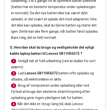
udladning) 3 til 5 gange for at optimere batteri ydeevne
(batteri har en bestemt temperatur under opladningen
er normalt). Da det nye batteri ikke har været dybt
opladet, er det svært at oplade det med adapteren. Hvis
det ikke kan oplades, skal du fjerne batteri og starte det
igen. Dette kan ske flere gange, når batteri først oplades.
Bare rolig, det er helt normalt.
Q :Hvordan skal du bruge og vedligeholde det nyligt
købte laptop batteri til Lenovo 5B11H56372 ?
Undgå tab af fuld udladning (ved at slukke for sort
1
skærm).
Lad
Lenovo 5B11H56372
batteri ofte oplades og
2
aflades, så elektronikken er aktiv.
Brug af computeren under opladning eller ved
3
fortsat at bruge den eksterne strømforsyning efter
opladning giver ingen yderligere tab for batteri.
Når den ikke er i brug i lang tid, skal
Lenovo
4