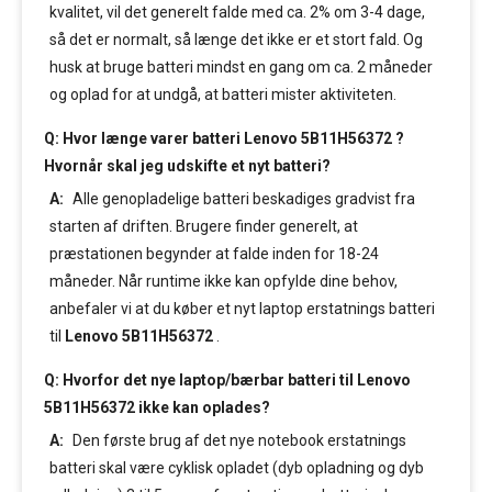
kvalitet, vil det generelt falde med ca. 2% om 3-4 dage,
så det er normalt, så længe det ikke er et stort fald. Og
husk at bruge batteri mindst en gang om ca. 2 måneder
og oplad for at undgå, at batteri mister aktiviteten.
Q: Hvor længe varer batteri Lenovo 5B11H56372 ?
Hvornår skal jeg udskifte et nyt batteri?
A:
Alle genopladelige batteri beskadiges gradvist fra
starten af driften. Brugere finder generelt, at
præstationen begynder at falde inden for 18-24
måneder. Når runtime ikke kan opfylde dine behov,
anbefaler vi at du køber et nyt laptop erstatnings batteri
til
Lenovo 5B11H56372
.
Q: Hvorfor det nye laptop/bærbar batteri til Lenovo
5B11H56372 ikke kan oplades?
A:
Den første brug af det nye notebook erstatnings
batteri skal være cyklisk opladet (dyb opladning og dyb