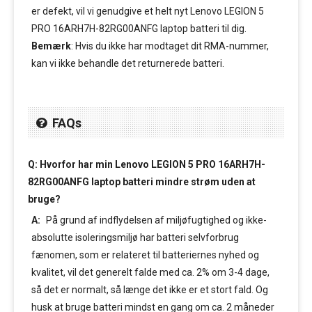
er defekt, vil vi genudgive et helt nyt Lenovo LEGION 5
PRO 16ARH7H-82RG00ANFG laptop batteri til dig.
Bemærk
: Hvis du ikke har modtaget dit RMA-nummer,
kan vi ikke behandle det returnerede batteri.
FAQs
Q: Hvorfor har min Lenovo LEGION 5 PRO 16ARH7H-
82RG00ANFG laptop batteri mindre strøm uden at
bruge?
A:
På grund af indflydelsen af miljøfugtighed og ikke-
absolutte isoleringsmiljø har batteri selvforbrug
fænomen, som er relateret til batteriernes nyhed og
kvalitet, vil det generelt falde med ca. 2% om 3-4 dage,
så det er normalt, så længe det ikke er et stort fald. Og
husk at bruge batteri mindst en gang om ca. 2 måneder