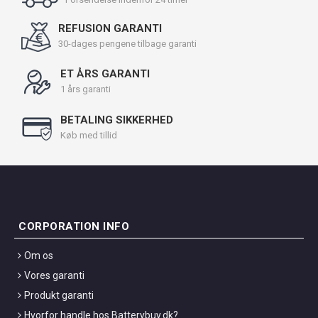
REFUSION GARANTI
30-dages pengene tilbage garanti
ET ÅRS GARANTI
1 års garanti
BETALING SIKKERHED
Køb med tillid
CORPORATION INFO
Om os
Vores garanti
Produkt garanti
Hvorfor handle hos Batterybuy.dk?