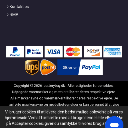
Kontakt os
RMA
Copyright ©
2026
batterybuy.dk
. Alle rettigheder forbeholdes.
Udpegede varemærker og mærker tilhører deres respektive ejere.
Alle mærkenavne og varemærker tilhører deres respektive ejere. De
anførte mærkenavne og modelbetegnelser er kun beregnet til at vise
kompatibiliteten af disse produkter med forskellige maskiner.
Vi bruger cookies til at levere den bedst mulige oplevelse på vores
batterybuy.dk er ikke tilknyttet de originale producenter af nogen af disse
hjemmeside.Ved at fortsætte med at bruge denne side eller klikke
på Accepter cookies, giver du samtykke til vores brug af cookies.
batterier eller opladere. Alle produkter på denne side er generiske