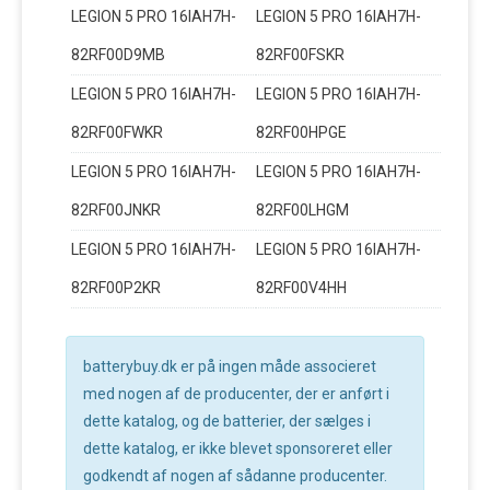
LEGION 5 PRO 16IAH7H-
LEGION 5 PRO 16IAH7H-
82RF00D9MB
82RF00FSKR
LEGION 5 PRO 16IAH7H-
LEGION 5 PRO 16IAH7H-
82RF00FWKR
82RF00HPGE
LEGION 5 PRO 16IAH7H-
LEGION 5 PRO 16IAH7H-
82RF00JNKR
82RF00LHGM
LEGION 5 PRO 16IAH7H-
LEGION 5 PRO 16IAH7H-
82RF00P2KR
82RF00V4HH
batterybuy.dk er på ingen måde associeret
med nogen af de producenter, der er anført i
dette katalog, og de batterier, der sælges i
dette katalog, er ikke blevet sponsoreret eller
godkendt af nogen af sådanne producenter.