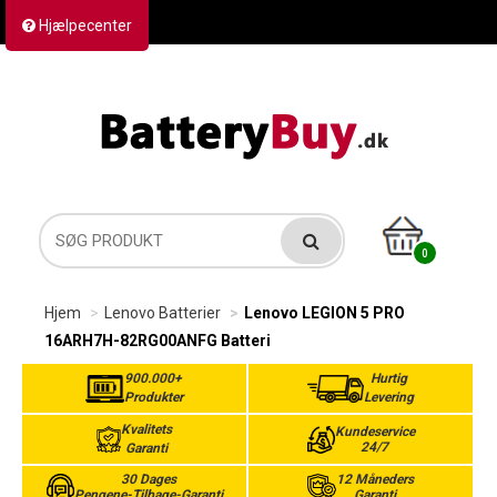
Hjælpecenter
Kontakt os
Returvarer
Forsendelse
0
Hjem
Lenovo Batterier
Lenovo LEGION 5 PRO
16ARH7H-82RG00ANFG Batteri
900.000+
Hurtig
Produkter
Levering
Kvalitets
Kundeservice
24/7
Garanti
30 Dages
12 Måneders
Pengene-Tilbage-Garanti
Garanti