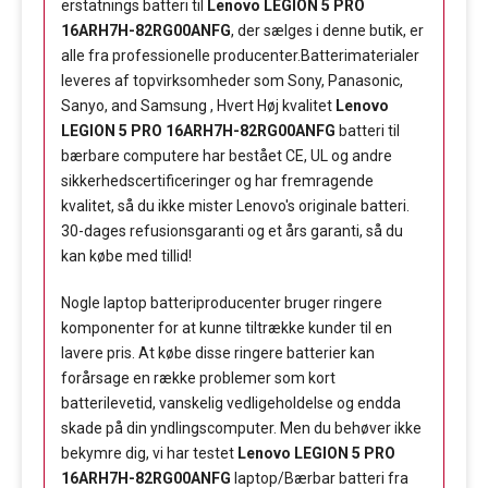
erstatnings batteri til
Lenovo LEGION 5 PRO
16ARH7H-82RG00ANFG
, der sælges i denne butik, er
alle fra professionelle producenter.Batterimaterialer
leveres af topvirksomheder som Sony, Panasonic,
Sanyo, and Samsung , Hvert Høj kvalitet
Lenovo
LEGION 5 PRO 16ARH7H-82RG00ANFG
batteri til
bærbare computere har bestået CE, UL og andre
sikkerhedscertificeringer og har fremragende
kvalitet, så du ikke mister Lenovo's originale batteri.
30-dages refusionsgaranti og et års garanti, så du
kan købe med tillid!
Nogle laptop batteriproducenter bruger ringere
komponenter for at kunne tiltrække kunder til en
lavere pris. At købe disse ringere batterier kan
forårsage en række problemer som kort
batterilevetid, vanskelig vedligeholdelse og endda
skade på din yndlingscomputer. Men du behøver ikke
bekymre dig, vi har testet
Lenovo LEGION 5 PRO
16ARH7H-82RG00ANFG
laptop/Bærbar batteri fra