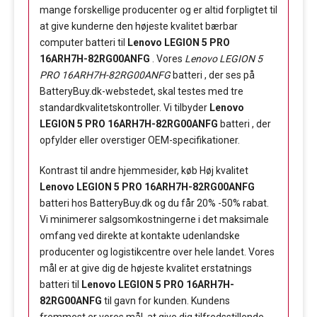
mange forskellige producenter og er altid forpligtet til
at give kunderne den højeste kvalitet bærbar
computer batteri til
Lenovo LEGION 5 PRO
16ARH7H-82RG00ANFG
. Vores
Lenovo LEGION 5
PRO 16ARH7H-82RG00ANFG
batteri , der ses på
BatteryBuy.dk-webstedet, skal testes med tre
standardkvalitetskontroller. Vi tilbyder
Lenovo
LEGION 5 PRO 16ARH7H-82RG00ANFG
batteri , der
opfylder eller overstiger OEM-specifikationer.
Kontrast til andre hjemmesider, køb Høj kvalitet
Lenovo LEGION 5 PRO 16ARH7H-82RG00ANFG
batteri hos BatteryBuy.dk og du får 20% -50% rabat.
Vi minimerer salgsomkostningerne i det maksimale
omfang ved direkte at kontakte udenlandske
producenter og logistikcentre over hele landet. Vores
mål er at give dig de højeste kvalitet erstatnings
batteri til
Lenovo LEGION 5 PRO 16ARH7H-
82RG00ANFG
til gavn for kunden. Kundens