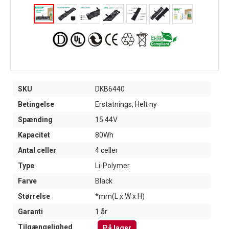
SKU
DKB6440
Betingelse
Erstatnings, Helt ny
Spænding
15.44V
Kapacitet
80Wh
Antal celler
4 celler
Type
Li-Polymer
Farve
Black
Størrelse
*mm(L x W x H)
Garanti
1 år
Tilgængelighed
På lager