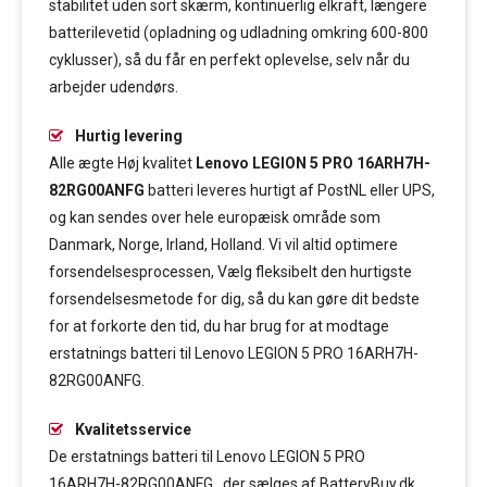
stabilitet uden sort skærm, kontinuerlig elkraft, længere
batterilevetid (opladning og udladning omkring 600-800
cyklusser), så du får en perfekt oplevelse, selv når du
arbejder udendørs.
Hurtig levering
Alle ægte Høj kvalitet
Lenovo LEGION 5 PRO 16ARH7H-
82RG00ANFG
batteri leveres hurtigt af PostNL eller UPS,
og kan sendes over hele europæisk område som
Danmark, Norge, Irland, Holland. Vi vil altid optimere
forsendelsesprocessen, Vælg fleksibelt den hurtigste
forsendelsesmetode for dig, så du kan gøre dit bedste
for at forkorte den tid, du har brug for at modtage
erstatnings batteri til Lenovo LEGION 5 PRO 16ARH7H-
82RG00ANFG.
Kvalitetsservice
De erstatnings batteri til Lenovo LEGION 5 PRO
16ARH7H-82RG00ANFG , der sælges af BatteryBuy.dk,