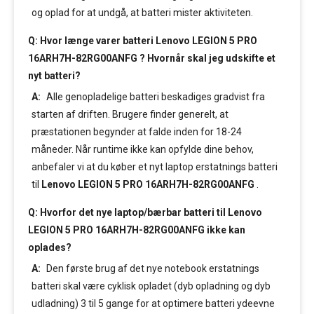
og oplad for at undgå, at batteri mister aktiviteten.
Q: Hvor længe varer batteri Lenovo LEGION 5 PRO
16ARH7H-82RG00ANFG ? Hvornår skal jeg udskifte et
nyt batteri?
A:
Alle genopladelige batteri beskadiges gradvist fra
starten af driften. Brugere finder generelt, at
præstationen begynder at falde inden for 18-24
måneder. Når runtime ikke kan opfylde dine behov,
anbefaler vi at du køber et nyt laptop erstatnings batteri
til
Lenovo LEGION 5 PRO 16ARH7H-82RG00ANFG
.
Q: Hvorfor det nye laptop/bærbar batteri til Lenovo
LEGION 5 PRO 16ARH7H-82RG00ANFG ikke kan
oplades?
A:
Den første brug af det nye notebook erstatnings
batteri skal være cyklisk opladet (dyb opladning og dyb
udladning) 3 til 5 gange for at optimere batteri ydeevne