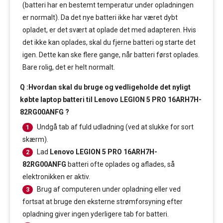
(batteri har en bestemt temperatur under opladningen
er normalt). Da det nye batteri ikke har været dybt
opladet, er det svært at oplade det med adapteren. Hvis
det ikke kan oplades, skal du fjerne batteri og starte det
igen. Dette kan ske flere gange, når batteri først oplades.
Bare rolig, det er helt normalt.
Q :Hvordan skal du bruge og vedligeholde det nyligt
købte laptop batteri til Lenovo LEGION 5 PRO 16ARH7H-
82RG00ANFG ?
Undgå tab af fuld udladning (ved at slukke for sort
1
skærm).
Lad
Lenovo LEGION 5 PRO 16ARH7H-
2
82RG00ANFG
batteri ofte oplades og aflades, så
elektronikken er aktiv.
Brug af computeren under opladning eller ved
3
fortsat at bruge den eksterne strømforsyning efter
opladning giver ingen yderligere tab for batteri.