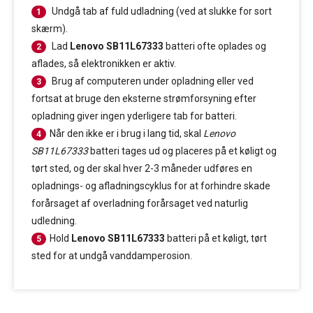
Undgå tab af fuld udladning (ved at slukke for sort
1
skærm).
Lad
Lenovo SB11L67333
batteri ofte oplades og
2
aflades, så elektronikken er aktiv.
Brug af computeren under opladning eller ved
3
fortsat at bruge den eksterne strømforsyning efter
opladning giver ingen yderligere tab for batteri.
Når den ikke er i brug i lang tid, skal
Lenovo
4
SB11L67333
batteri tages ud og placeres på et køligt og
tørt sted, og der skal hver 2-3 måneder udføres en
opladnings- og afladningscyklus for at forhindre skade
forårsaget af overladning forårsaget ved naturlig
udledning.
Hold
Lenovo SB11L67333
batteri på et køligt, tørt
5
sted for at undgå vanddamperosion.