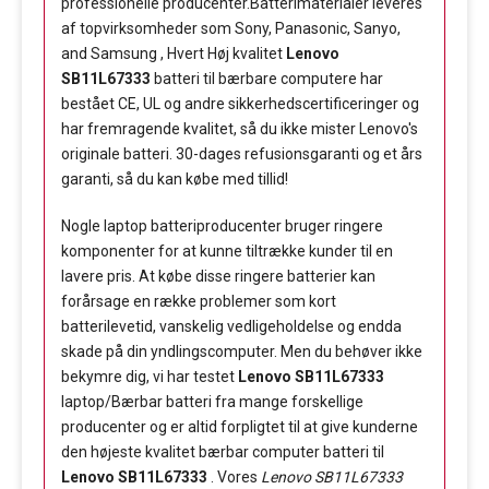
professionelle producenter.Batterimaterialer leveres
af topvirksomheder som Sony, Panasonic, Sanyo,
and Samsung , Hvert Høj kvalitet
Lenovo
SB11L67333
batteri til bærbare computere har
bestået CE, UL og andre sikkerhedscertificeringer og
har fremragende kvalitet, så du ikke mister Lenovo's
originale batteri. 30-dages refusionsgaranti og et års
garanti, så du kan købe med tillid!
Nogle laptop batteriproducenter bruger ringere
komponenter for at kunne tiltrække kunder til en
lavere pris. At købe disse ringere batterier kan
forårsage en række problemer som kort
batterilevetid, vanskelig vedligeholdelse og endda
skade på din yndlingscomputer. Men du behøver ikke
bekymre dig, vi har testet
Lenovo SB11L67333
laptop/Bærbar batteri fra mange forskellige
producenter og er altid forpligtet til at give kunderne
den højeste kvalitet bærbar computer batteri til
Lenovo SB11L67333
. Vores
Lenovo SB11L67333