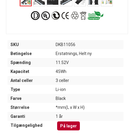
SKU
DKB11056
Betingelse
Erstatnings, Helt ny
Spænding
11.52V
Kapacitet
45Wh
Antal celler
3 celler
Type
Li-ion
Farve
Black
Størrelse
*mm(L x W x H)
Garanti
1 år
Tilgængelighed
På lager