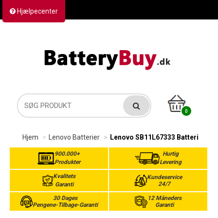
Hjælpecenter
Kontakt os
Returvarer
Forsendelse
0
Hjem
Lenovo Batterier
Lenovo SB11L67333 Batteri
900.000+
Hurtig
Produkter
Levering
Kvalitets
Kundeservice
24/7
Garanti
30 Dages
12 Måneders
Pengene-Tilbage-Garanti
Garanti