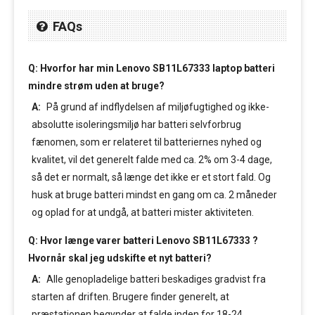
FAQs
Q: Hvorfor har min Lenovo SB11L67333 laptop batteri
mindre strøm uden at bruge?
A:
På grund af indflydelsen af miljøfugtighed og ikke-
absolutte isoleringsmiljø har batteri selvforbrug
fænomen, som er relateret til batteriernes nyhed og
kvalitet, vil det generelt falde med ca. 2% om 3-4 dage,
så det er normalt, så længe det ikke er et stort fald. Og
husk at bruge batteri mindst en gang om ca. 2 måneder
og oplad for at undgå, at batteri mister aktiviteten.
Q: Hvor længe varer batteri Lenovo SB11L67333 ?
Hvornår skal jeg udskifte et nyt batteri?
A:
Alle genopladelige batteri beskadiges gradvist fra
starten af driften. Brugere finder generelt, at
præstationen begynder at falde inden for 18-24