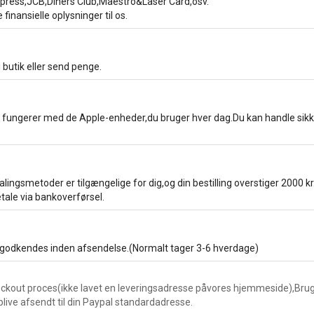
ress,JCB,Diners Club,Maestro&Laser Card,osv.
 finansielle oplysninger til os.
 butik eller send penge.
 fungerer med de Apple-enheder,du bruger hver dag.Du kan handle sik
lingsmetoder er tilgængelige for dig,og din bestilling overstiger 2000 kr
tale via bankoverførsel.
 godkendes inden afsendelse.(Normalt tager 3-6 hverdage)
kout proces(ikke lavet en leveringsadresse påvores hjemmeside),Brug 
blive afsendt til din Paypal standardadresse.