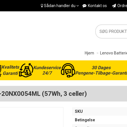
Sådan handler du
Kontakt os
Ordr
Hjem
Lenovo Batteri
Kvalitets
Kundeservice
30 Dages
24/7
Pengene-Tilbage-Garanti
Garanti
S-20NX0054ML (57Wh, 3 celler)
SKU
Betingelse