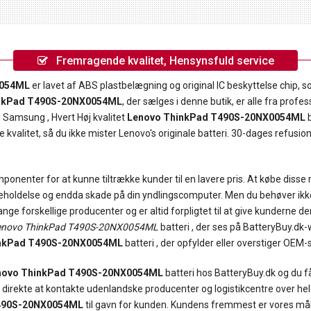
Fremragende kvalitet, Hensynsfuld service
0054ML
er lavet af ABS plastbelægning og original IC beskyttelse chip, som
nkPad T490S-20NX0054ML
, der sælges i denne butik, er alle fra prof
Samsung , Hvert Høj kvalitet
Lenovo ThinkPad T490S-20NX0054ML
b
kvalitet, så du ikke mister Lenovo's originale batteri. 30-dages refusio
onenter for at kunne tiltrække kunder til en lavere pris. At købe disse
geholdelse og endda skade på din yndlingscomputer. Men du behøver ikke
ge forskellige producenter og er altid forpligtet til at give kunderne de
enovo ThinkPad T490S-20NX0054ML
batteri , der ses på BatteryBuy.dk
inkPad T490S-20NX0054ML
batteri , der opfylder eller overstiger OEM-s
novo ThinkPad T490S-20NX0054ML
batteri hos BatteryBuy.dk og du f
rekte at kontakte udenlandske producenter og logistikcentre over hele 
490S-20NX0054ML
til gavn for kunden. Kundens fremmest er vores mål, a