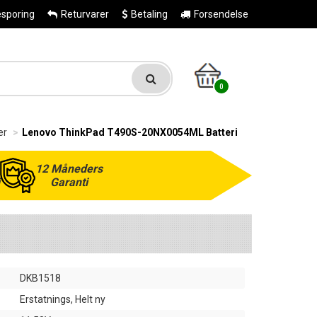
esporing
Returvarer
Betaling
Forsendelse
0
er
Lenovo ThinkPad T490S-20NX0054ML Batteri
12 Måneders
Garanti
DKB1518
Erstatnings, Helt ny