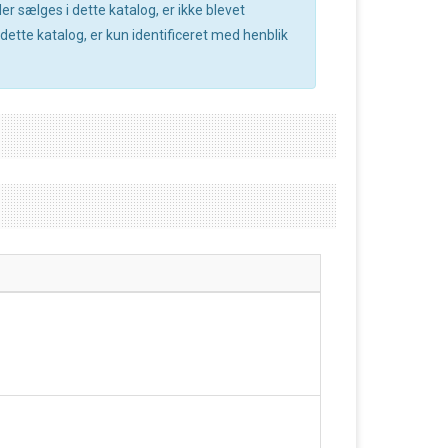
r sælges i dette katalog, er ikke blevet
ette katalog, er kun identificeret med henblik