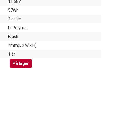
11.58V
57Wh
3 celler
Li-Polymer
Black
*mm(L x W x H)
1 år
På lager