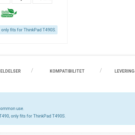
 only fits for ThinkPad T490S.
ELDELSER
KOMPATIBILITET
LEVERING
n common use.
T490, only fits for ThinkPad T490S.