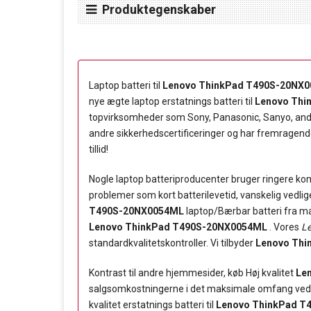
Produktegenskaber
Laptop batteri til
Lenovo ThinkPad T490S-20NX
nye ægte laptop erstatnings batteri til
Lenovo Thi
topvirksomheder som Sony, Panasonic, Sanyo, and 
andre sikkerhedscertificeringer og har fremragende 
tillid!
Nogle laptop batteriproducenter bruger ringere komp
problemer som kort batterilevetid, vanskelig vedli
T490S-20NX0054ML
laptop/Bærbar batteri fra man
Lenovo ThinkPad T490S-20NX0054ML
. Vores
L
standardkvalitetskontroller. Vi tilbyder
Lenovo Th
Kontrast til andre hjemmesider, køb Høj kvalitet
Le
salgsomkostningerne i det maksimale omfang ved di
kvalitet erstatnings batteri til
Lenovo ThinkPad T