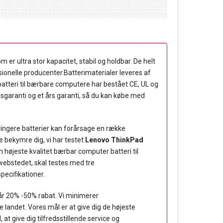
 er ultra stor kapacitet, stabil og holdbar. De helt
essionelle producenter.Batterimaterialer leveres af
atteri til bærbare computere har bestået CE, UL og
nsgaranti og et års garanti, så du kan købe med
 ringere batterier kan forårsage en række
 bekymre dig, vi har testet
Lenovo ThinkPad
n højeste kvalitet bærbar computer batteri til
-webstedet, skal testes med tre
pecifikationer.
år 20% -50% rabat. Vi minimerer
landet. Vores mål er at give dig de højeste
t give dig tilfredsstillende service og