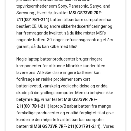
topvirksomheder som Sony, Panasonic, Sanyo, and
Samsung , Hvert Høj kvalitet
MSI GS73VR 7RF-
211(0017B1-211)
batteri til bærbare computere har
bestået CE, UL og andre sikkerhedscertificeringer og
har fremragende kvalitet, så du ikke mister MSI's
originale batteri. 30-dages refusionsgaranti og et års
garanti, så du kan købe med tillid!
Nogle laptop batteriproducenter bruger ringere
komponenter for at kunne tiltrække kunder til en
lavere pris. At købe disse ringere batterier kan
forårsage en række problemer som kort
batterilevetid, vanskelig vedligeholdelse og endda
skade på din yndlingscomputer. Men du behøver ikke
bekymre dig, vi har testet
MSI GS73VR 7RF-
211(0017B1-211)
laptop/Bærbar batteri fra mange
forskellige producenter og er altid forpligtet til at give
kunderne den højeste kvalitet bærbar computer
batteri til
MSI GS73VR 7RF-211(0017B1-211)
. Vores