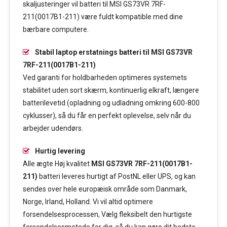
skaljusteringer vil batteri til MSI GS73VR 7RF-
211(0017B1-211) være fuldt kompatible med dine
bærbare computere.
Stabil laptop erstatnings batteri til MSI GS73VR
7RF-211(0017B1-211)
Ved garanti for holdbarheden optimeres systemets
stabilitet uden sort skærm, kontinuerlig elkraft, længere
batterilevetid (opladning og udladning omkring 600-800
cyklusser), så du får en perfekt oplevelse, selv når du
arbejder udendørs.
Hurtig levering
Alle ægte Høj kvalitet
MSI GS73VR 7RF-211(0017B1-
211)
batteri leveres hurtigt af PostNL eller UPS, og kan
sendes over hele europæisk område som Danmark,
Norge, Irland, Holland. Vi vil altid optimere
forsendelsesprocessen, Vælg fleksibelt den hurtigste