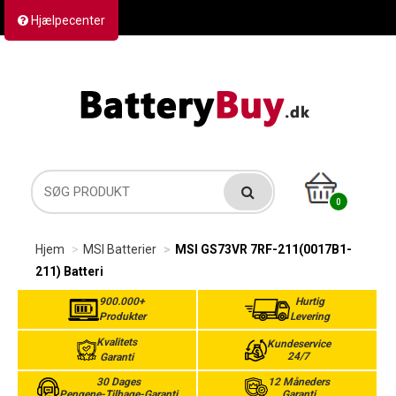
Hjælpecenter
Kontakt os
Returvarer
Forsendelse
0
Hjem
MSI Batterier
MSI GS73VR 7RF-211(0017B1-
211) Batteri
900.000+
Hurtig
Produkter
Levering
Kvalitets
Kundeservice
24/7
Garanti
30 Dages
12 Måneders
Pengene-Tilbage-Garanti
Garanti