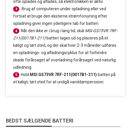
ofte oplades og aflades, så elektronikken er aktiv.
Brug af computeren under opladning eller ved
3
fortsat at bruge den eksterne strømforsyning efter
opladning giver ingen yderligere tab for batteri.
Når den ikke er i brug i lang tid, skal
MSI GS73VR 7RF-
4
211(0017B1-211)
batteri tages ud og placeres på et
køligt og tørt sted, og der skal hver 2-3 måneder udføres
en opladnings- og afladningscyklus for at forhindre
skade forårsaget af overladning forårsaget ved naturlig
udledning.
Hold
MSI GS73VR 7RF-211(0017B1-211)
batteri på
5
et køligt, tørt sted for at undgå vanddamperosion.
BEDST SÆLGENDE BATTERI