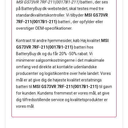
MSI GS73VR 7RF-211(0017B1-211)
batteri , der ses
på BatteryBuy.dk-webstedet, skal testes med tre
standardkvalitetskontroller. Vi tilbyder
MSI GS73VR
7RF-211(0017B1-211)
batteri , der opfylder eller
overstiger OEM-specifikationer.
Kontrast til andre hjemmesider, køb Høj kvalitet
MSI
GS73VR 7RF-211(0017B1-211)
batteri hos
BatteryBuy.dk og du får 20% -50% rabat. Vi
minimerer salgsomkostningerne i det maksimale
omfang ved direkte at kontakte udenlandske
producenter og logistikcentre over hele landet. Vores
mål er at give dig de højeste kvalitet erstatnings
batteri til
MSI GS73VR 7RF-211(0017B1-211)
til gavn
for kunden. Kundens fremmest er vores mål, at give
dig tilfredsstillende service og kvalitetsprodukter er
vores mål.