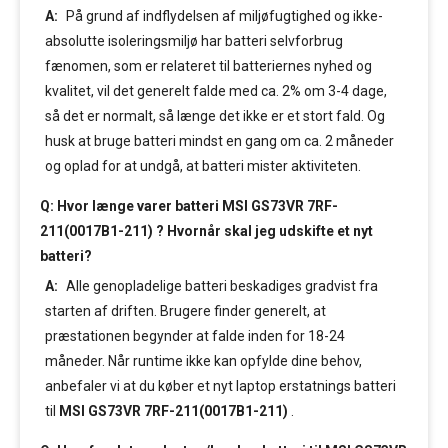
A:
På grund af indflydelsen af miljøfugtighed og ikke-
absolutte isoleringsmiljø har batteri selvforbrug
fænomen, som er relateret til batteriernes nyhed og
kvalitet, vil det generelt falde med ca. 2% om 3-4 dage,
så det er normalt, så længe det ikke er et stort fald. Og
husk at bruge batteri mindst en gang om ca. 2 måneder
og oplad for at undgå, at batteri mister aktiviteten.
Q: Hvor længe varer batteri MSI GS73VR 7RF-
211(0017B1-211) ? Hvornår skal jeg udskifte et nyt
batteri?
A:
Alle genopladelige batteri beskadiges gradvist fra
starten af driften. Brugere finder generelt, at
præstationen begynder at falde inden for 18-24
måneder. Når runtime ikke kan opfylde dine behov,
anbefaler vi at du køber et nyt laptop erstatnings batteri
til
MSI GS73VR 7RF-211(0017B1-211)
.