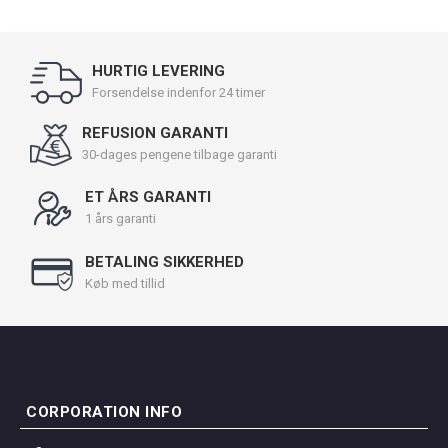
HURTIG LEVERING
Forsendelse indenfor 24 timer
REFUSION GARANTI
30-dages pengene tilbage garanti
ET ÅRS GARANTI
1 års garanti
BETALING SIKKERHED
Køb med tillid
CORPORATION INFO