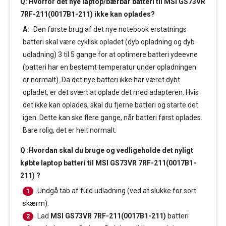
Q: Hvorfor det nye laptop/bærbar batteri til MSI GS73VR
7RF-211(0017B1-211) ikke kan oplades?
A:
Den første brug af det nye notebook erstatnings
batteri skal være cyklisk opladet (dyb opladning og dyb
udladning) 3 til 5 gange for at optimere batteri ydeevne
(batteri har en bestemt temperatur under opladningen
er normalt). Da det nye batteri ikke har været dybt
opladet, er det svært at oplade det med adapteren. Hvis
det ikke kan oplades, skal du fjerne batteri og starte det
igen. Dette kan ske flere gange, når batteri først oplades.
Bare rolig, det er helt normalt.
Q :Hvordan skal du bruge og vedligeholde det nyligt
købte laptop batteri til MSI GS73VR 7RF-211(0017B1-
211) ?
Undgå tab af fuld udladning (ved at slukke for sort
1
skærm).
Lad
MSI GS73VR 7RF-211(0017B1-211)
batteri
2