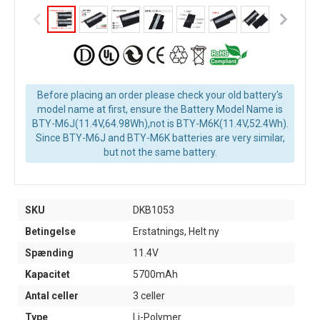
Before placing an order please check your old battery's
model name at first, ensure the Battery Model Name is
BTY-M6J(11.4V,64.98Wh),not is BTY-M6K(11.4V,52.4Wh).
Since BTY-M6J and BTY-M6K batteries are very similar,
but not the same battery.
SKU
DKB1053
Betingelse
Erstatnings, Helt ny
Spænding
11.4V
Kapacitet
5700mAh
Antal celler
3 celler
Type
Li-Polymer