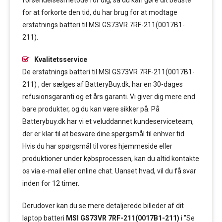
forsendelsesmetode for dig, så du kan gøre dit bedste
for at forkorte den tid, du har brug for at modtage
erstatnings batteri til MSI GS73VR 7RF-211(0017B1-
211).
Kvalitetsservice
De erstatnings batteri til MSI GS73VR 7RF-211(0017B1-
211) , der sælges af BatteryBuy.dk, har en 30-dages
refusionsgaranti og et års garanti. Vi giver dig mere end
bare produkter, og du kan være sikker på. På
Batterybuy.dk har vi et veluddannet kundeserviceteam,
der er klar til at besvare dine spørgsmål til enhver tid.
Hvis du har spørgsmål til vores hjemmeside eller
produktioner under købsprocessen, kan du altid kontakte
os via e-mail eller online chat. Uanset hvad, vil du få svar
inden for 12 timer.
Derudover kan du se mere detaljerede billeder af dit
laptop batteri
MSI GS73VR 7RF-211(0017B1-211)
i "Se