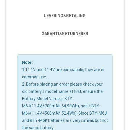
LEVERING&BETALING
GARANTI&RETURNERER
Note :
1.11.1V and 11.4V are compatible, they are in
common use.
2. Before placing an order please check your
old battery's model name at first, ensure the
Battery Model Name is BTY-
M6J(11.4V,5700mAh,64.98Wh), not is BTY-
M6K(11.4V,4500mAh,52.4Wh). Since BTY-M6J
and BTY-M6K batteries are very similar, but not
the same battery.