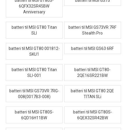
batteri til MSI GT80S-
batteri til MSI GS73
6QFX32SR45BW
Anniversary
batteri til MSI GT80 Titan
batteri til MSI GS73VR 7RF
SLI
Stealth Pro
batteri til MSI GT80 001812-
batteri til MSI GS63 6RF
SKU1
batteri til MSI GT80 Titan
batteri til MSI GT80-
SLI-001
2QE16SR221BW
batteri til MSI GS73VR 7RG-
batteri til MSI GT80 2QE
008(0017B3-008)
TITAN SLi
batteri til MSI GT80S-
batteri til MSI GT80S-
6QD16H11BW
6QEX32SR42BW