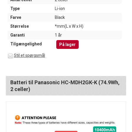
Type
Li-ion
Farve
Black
Størrelse
*mm(L x W x H)
Garanti
1 år
Tilgængelighed
På lager
Stil et spørgsmål
Batteri til Panasonic HC-MDH2GK-K (74.9Wh,
2 celler)