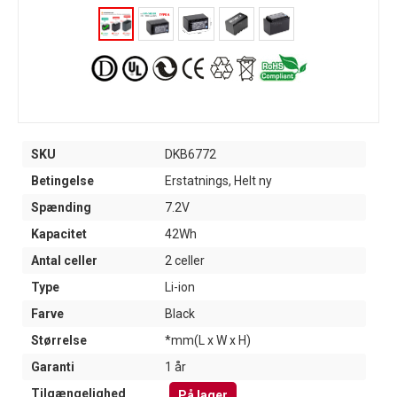
SKU
DKB6772
Betingelse
Erstatnings, Helt ny
Spænding
7.2V
Kapacitet
42Wh
Antal celler
2 celler
Type
Li-ion
Farve
Black
Størrelse
*mm(L x W x H)
Garanti
1 år
Tilgængelighed
På lager