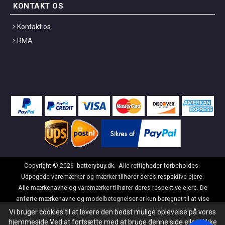
KONTAKT OS
Kontakt os
RMA
Copyright ©
2026
batterybuy.dk
. Alle rettigheder forbeholdes.
Udpegede varemærker og mærker tilhører deres respektive ejere.
Alle mærkenavne og varemærker tilhører deres respektive ejere. De
anførte mærkenavne og modelbetegnelser er kun beregnet til at vise
kompatibiliteten af disse produkter med forskellige maskiner.
Vi bruger cookies til at levere den bedst mulige oplevelse på vores
batterybuy.dk er ikke tilknyttet de originale producenter af nogen af disse
hjemmeside.Ved at fortsætte med at bruge denne side eller klikke