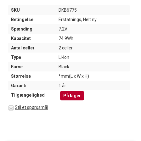
SKU
DKB6775
Betingelse
Erstatnings, Helt ny
Spænding
7.2V
Kapacitet
74.9Wh
Antal celler
2 celler
Type
Li-ion
Farve
Black
Størrelse
*mm(L x W x H)
Garanti
1 år
Tilgængelighed
På lager
Stil et spørgsmål