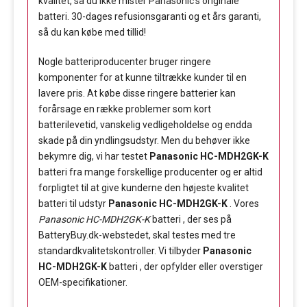
kvalitet, så du ikke mister Panasonic's originale
batteri. 30-dages refusionsgaranti og et års garanti,
så du kan købe med tillid!
Nogle batteriproducenter bruger ringere
komponenter for at kunne tiltrække kunder til en
lavere pris. At købe disse ringere batterier kan
forårsage en række problemer som kort
batterilevetid, vanskelig vedligeholdelse og endda
skade på din yndlingsudstyr. Men du behøver ikke
bekymre dig, vi har testet
Panasonic HC-MDH2GK-K
batteri fra mange forskellige producenter og er altid
forpligtet til at give kunderne den højeste kvalitet
batteri til udstyr
Panasonic HC-MDH2GK-K
. Vores
Panasonic HC-MDH2GK-K
batteri , der ses på
BatteryBuy.dk-webstedet, skal testes med tre
standardkvalitetskontroller. Vi tilbyder
Panasonic
HC-MDH2GK-K
batteri , der opfylder eller overstiger
OEM-specifikationer.