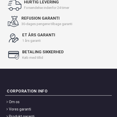
HURTIG LEVERING
Forsendelse indenfor 24 timer
REFUSION GARANTI
30-dages pengene tilbage garanti
ET ÅRS GARANTI
1 års garanti
BETALING SIKKERHED
Køb med tillid
CORPORATION INFO
Om os
Vores garanti
Produkt garanti