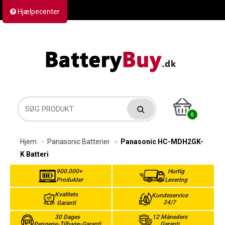
Hjælpecenter
Kontakt os
Returvarer
Forsendelse
0
Hjem
Panasonic Batterier
Panasonic HC-MDH2GK-
K Batteri
900.000+
Hurtig
Produkter
Levering
Kvalitets
Kundeservice
24/7
Garanti
30 Dages
12 Måneders
Pengene-Tilbage-Garanti
Garanti