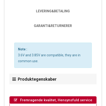
LEVERING&BETALING
GARANTI&RETURNERER
Note :
3.6V and 3.85V are compatible, they are in
common use.
Produktegenskaber
Fremragende kvalitet, Hensynsfuld service