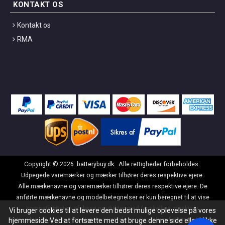
KONTAKT OS
Kontakt os
RMA
Copyright ©
2026
batterybuy.dk
. Alle rettigheder forbeholdes.
Udpegede varemærker og mærker tilhører deres respektive ejere.
Alle mærkenavne og varemærker tilhører deres respektive ejere. De
anførte mærkenavne og modelbetegnelser er kun beregnet til at vise
kompatibiliteten af disse produkter med forskellige maskiner.
Vi bruger cookies til at levere den bedst mulige oplevelse på vores
batterybuy.dk er ikke tilknyttet de originale producenter af nogen af disse
hjemmeside.Ved at fortsætte med at bruge denne side eller klikke