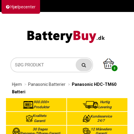
Hjælpecenter
Kontakt os
Returvarer
Forsendelse
0
Hjem
Panasonic Batterier
Panasonic HDC-TM60
Batteri
900.000+
Hurtig
Produkter
Levering
Kvalitets
Kundeservice
24/7
Garanti
30 Dages
12 Måneders
Pengene-Tilbage-Garanti
Garanti