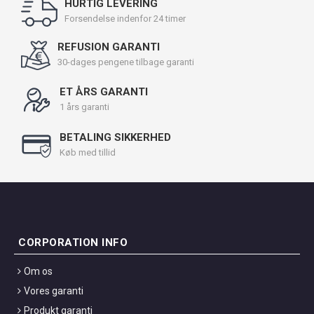
HURTIG LEVERING
Forsendelse indenfor 24 timer
REFUSION GARANTI
30-dages pengene tilbage garanti
ET ÅRS GARANTI
1 års garanti
BETALING SIKKERHED
Køb med tillid
CORPORATION INFO
Om os
Vores garanti
Produkt garanti