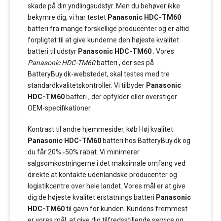
skade på din yndlingsudstyr. Men du behøver ikke
bekymre dig, vi har testet
Panasonic HDC-TM60
batteri fra mange forskellige producenter og er altid
forpligtet til at give kunderne den højeste kvalitet
batteri til udstyr
Panasonic HDC-TM60
. Vores
Panasonic HDC-TM60
batteri , der ses på
BatteryBuy.dk-webstedet, skal testes med tre
standardkvalitetskontroller. Vi tilbyder
Panasonic
HDC-TM60
batteri , der opfylder eller overstiger
OEM-specifikationer.
Kontrast til andre hjemmesider, køb Høj kvalitet
Panasonic HDC-TM60
batteri hos BatteryBuy.dk og
du får 20% -50% rabat. Vi minimerer
salgsomkostningerne i det maksimale omfang ved
direkte at kontakte udenlandske producenter og
logistikcentre over hele landet. Vores mål er at give
dig de højeste kvalitet erstatnings batteri
Panasonic
HDC-TM60
til gavn for kunden. Kundens fremmest
er vores mål, at give dig tilfredsstillende service og