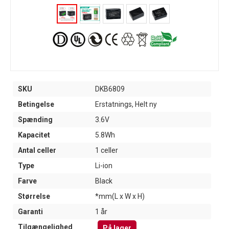
SKU
DKB6809
Betingelse
Erstatnings, Helt ny
Spænding
3.6V
Kapacitet
5.8Wh
Antal celler
1 celler
Type
Li-ion
Farve
Black
Størrelse
*mm(L x W x H)
Garanti
1 år
Tilgængelighed
På lager