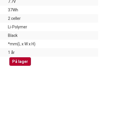
7.7V
37Wh
2 celler
Li-Polymer
Black
*mm(L x W x H)
1 år
På lager