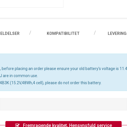
ELDELSER
KOMPATIBILITET
LEVERING
before placing an order please ensure your old battery's voltage is 11.4
J are in common use.
4B3K (15.2V,48Wh,4 cell), please do not order this battery.
Fremragende kvalitet, Hensynsfuld service