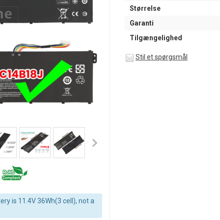
Størrelse
Garanti
Tilgængelighed
Stil et spørgsmål
ery is 11.4V 36Wh(3 cell), not a