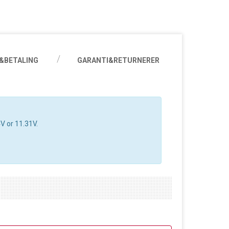
&BETALING
GARANTI&RETURNERER
V or 11.31V.