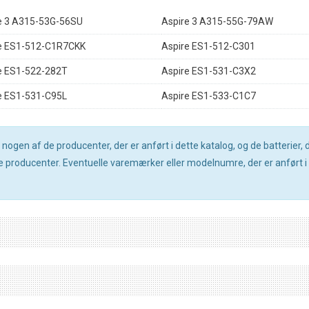
e 3 A315-53G-56SU
Aspire 3 A315-55G-79AW
e ES1-512-C1R7CKK
Aspire ES1-512-C301
e ES1-522-282T
Aspire ES1-531-C3X2
e ES1-531-C95L
Aspire ES1-533-C1C7
gen af de producenter, der er anført i dette katalog, og de batterier, de
producenter. Eventuelle varemærker eller modelnumre, der er anført i d