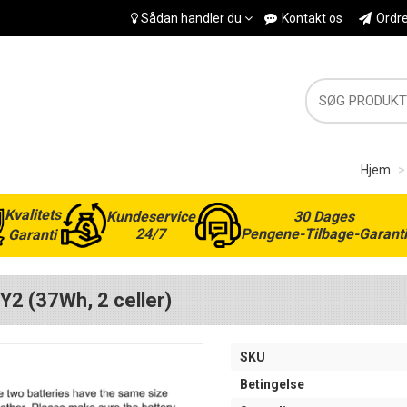
Sådan handler du
Kontakt os
Ordr
Hjem
Kvalitets
Kundeservice
30 Dages
24/7
Pengene-Tilbage-Garanti
Garanti
Y2 (37Wh, 2 celler)
SKU
Betingelse