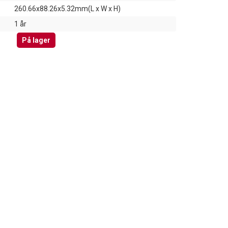
260.66x88.26x5.32mm(L x W x H)
1 år
På lager