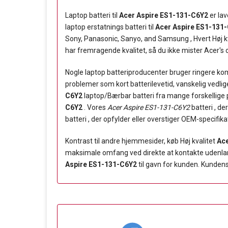
Laptop batteri til
Acer Aspire ES1-131-C6Y2
er lav
laptop erstatnings batteri til
Acer Aspire ES1-131
Sony, Panasonic, Sanyo, and Samsung , Hvert Høj k
har fremragende kvalitet, så du ikke mister Acer's o
Nogle laptop batteriproducenter bruger ringere komp
problemer som kort batterilevetid, vanskelig vedli
C6Y2
laptop/Bærbar batteri fra mange forskellige pr
C6Y2
. Vores
Acer Aspire ES1-131-C6Y2
batteri , de
batteri , der opfylder eller overstiger OEM-specifika
Kontrast til andre hjemmesider, køb Høj kvalitet
Ace
maksimale omfang ved direkte at kontakte udenlandsk
Aspire ES1-131-C6Y2
til gavn for kunden. Kundens 