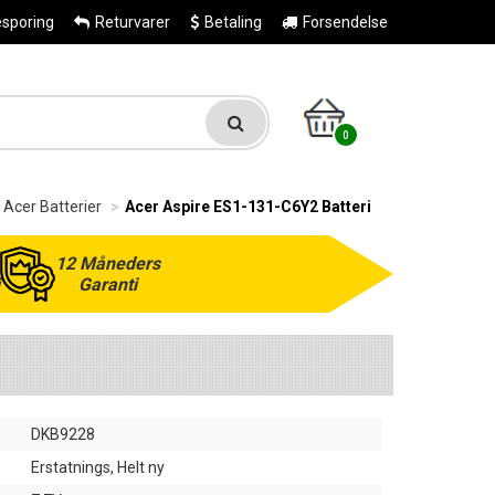
esporing
Returvarer
Betaling
Forsendelse
0
Acer Batterier
Acer Aspire ES1-131-C6Y2 Batteri
12 Måneders
Garanti
DKB9228
Erstatnings, Helt ny