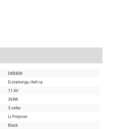
DKB808
Erstatnings, Helt ny
11.4V
36Wh
3 celler
Li-Polymer
Black