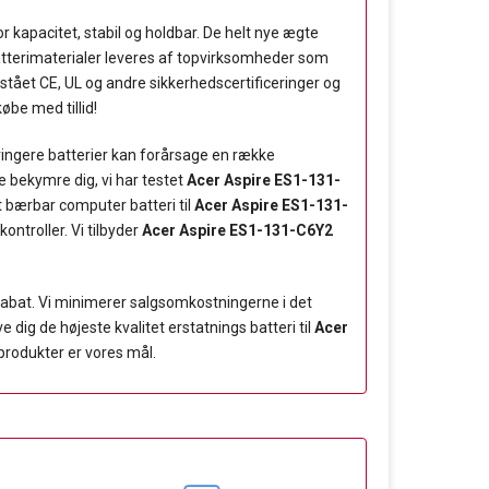
r kapacitet, stabil og holdbar. De helt nye ægte
.Batterimaterialer leveres af topvirksomheder som
stået CE, UL og andre sikkerhedscertificeringer og
øbe med tillid!
 ringere batterier kan forårsage en række
 bekymre dig, vi har testet
Acer Aspire ES1-131-
t bærbar computer batteri til
Acer Aspire ES1-131-
ontroller. Vi tilbyder
Acer Aspire ES1-131-C6Y2
rabat. Vi minimerer salgsomkostningerne i det
dig de højeste kvalitet erstatnings batteri til
Acer
sprodukter er vores mål.