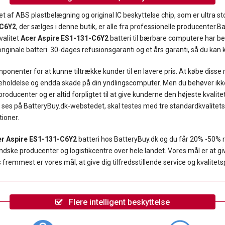
et af ABS plastbelægning og original IC beskyttelse chip, som er ultra sto
-C6Y2
, der sælges i denne butik, er alle fra professionelle producenter
valitet
Acer Aspire ES1-131-C6Y2
batteri til bærbare computere har be
riginale batteri. 30-dages refusionsgaranti og et års garanti, så du kan k
onenter for at kunne tiltrække kunder til en lavere pris. At købe disse
geholdelse og endda skade på din yndlingscomputer. Men du behøver ikke
oducenter og er altid forpligtet til at give kunderne den højeste kvalite
r ses på BatteryBuy.dk-webstedet, skal testes med tre standardkvalitetsk
tioner.
r Aspire ES1-131-C6Y2
batteri hos BatteryBuy.dk og du får 20% -50% 
e producenter og logistikcentre over hele landet. Vores mål er at give 
fremmest er vores mål, at give dig tilfredsstillende service og kvalitet
Flere intelligent beskyttelse