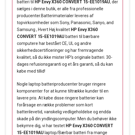
batteri til
HP Envy X360 CONVERT 15-EE1019AU
, der
sælges i denne butik, er alle fra professionelle
producenter.Batterimaterialer leveres af
topvirksomheder som Sony, Panasonic, Sanyo, and
Samsung , Hvert Høj kvalitet
HP Envy X360
CONVERT 15-EE1019AU
batteri til bærbare
computere har bestået CE, UL og andre
sikkerhedscertificeringer og har fremragende
kvalitet, så du ikke mister HP's originale batteri. 30-
dages refusionsgaranti og et års garanti, så du kan
købe med tillid!
Nogle laptop batteriproducenter bruger ringere
komponenter for at kunne tiltrække kunder til en
lavere pris. At købe disse ringere batterier kan
forårsage en række problemer som kort
batterilevetid, vanskelig vedligeholdelse og endda
skade på din yndlingscomputer. Men du behøver ikke
bekymre dig, vi har testet
HP Envy X360 CONVERT
15-EE1019AU
laptop/Bærbar batteri fra mange