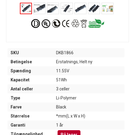
SKU
DKB1866
Betingelse
Erstatnings, Helt ny
Spænding
11.55V
Kapacitet
51Wh
Antal celler
3 celler
Type
Li-Polymer
Farve
Black
Størrelse
*mm(L x W x H)
Garanti
1 år
Tilgængelighed
På lager