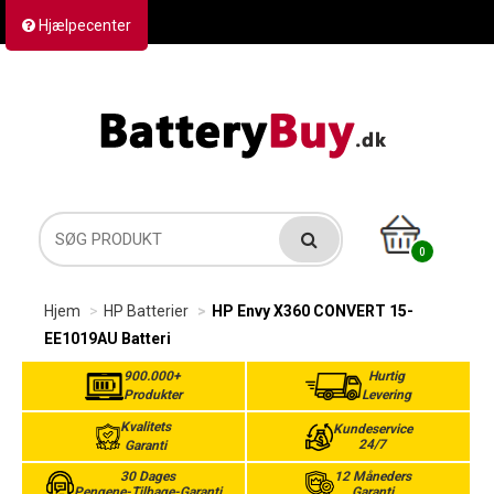
Hjælpecenter
Kontakt os
Returvarer
Forsendelse
0
Hjem
HP Batterier
HP Envy X360 CONVERT 15-
EE1019AU Batteri
900.000+
Hurtig
Produkter
Levering
Kvalitets
Kundeservice
24/7
Garanti
30 Dages
12 Måneders
Pengene-Tilbage-Garanti
Garanti