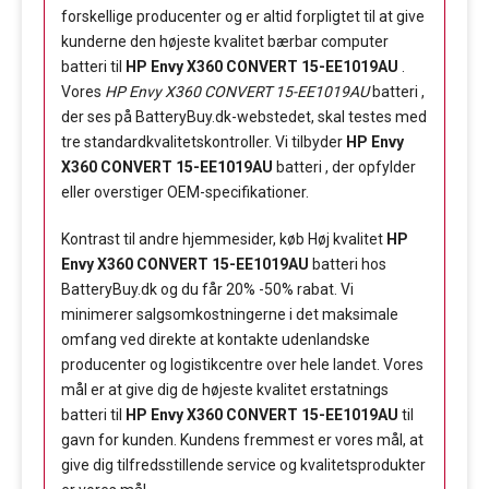
forskellige producenter og er altid forpligtet til at give
kunderne den højeste kvalitet bærbar computer
batteri til
HP Envy X360 CONVERT 15-EE1019AU
.
Vores
HP Envy X360 CONVERT 15-EE1019AU
batteri ,
der ses på BatteryBuy.dk-webstedet, skal testes med
tre standardkvalitetskontroller. Vi tilbyder
HP Envy
X360 CONVERT 15-EE1019AU
batteri , der opfylder
eller overstiger OEM-specifikationer.
Kontrast til andre hjemmesider, køb Høj kvalitet
HP
Envy X360 CONVERT 15-EE1019AU
batteri hos
BatteryBuy.dk og du får 20% -50% rabat. Vi
minimerer salgsomkostningerne i det maksimale
omfang ved direkte at kontakte udenlandske
producenter og logistikcentre over hele landet. Vores
mål er at give dig de højeste kvalitet erstatnings
batteri til
HP Envy X360 CONVERT 15-EE1019AU
til
gavn for kunden. Kundens fremmest er vores mål, at
give dig tilfredsstillende service og kvalitetsprodukter