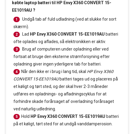
købte laptop batteri til HP Envy X360 CONVERT 15-
EE1019AU ?
Undgå tab af fuld udladning (ved at slukke for sort
1
skærm).
Lad
HP Envy X360 CONVERT 15-EE1019AU
batteri
2
ofte oplades og aflades, så elektronikken er aktiv.
Brug af computeren under opladning eller ved
3
fortsat at bruge den eksterne strømforsyning efter
opladning giver ingen yderligere tab for batteri.
Når den ikke er i brug i lang tid, skal
HP Envy X360
4
CONVERT 15-EE1019AU
batteri tages ud og placeres på
et køligt og tørt sted, og der skal hver 2-3 måneder
udføres en opladnings- og afladningscyklus for at
forhindre skade forårsaget af overladning forårsaget
ved naturlig udledning.
Hold
HP Envy X360 CONVERT 15-EE1019AU
batteri
5
på et køligt, tørt sted for at undgå vanddamperosion.