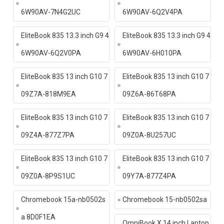
6W90AV-7N4G2UC
6W90AV-6Q2V4PA
EliteBook 835 13.3 inch G9 4
EliteBook 835 13.3 inch G9 4
6W90AV-6Q2V0PA
6W90AV-6H010PA
EliteBook 835 13 inch G10 7
EliteBook 835 13 inch G10 7
09Z7A-818M9EA
09Z6A-86T68PA
EliteBook 835 13 inch G10 7
EliteBook 835 13 inch G10 7
09Z4A-877Z7PA
09Z0A-8U257UC
EliteBook 835 13 inch G10 7
EliteBook 835 13 inch G10 7
09Z0A-8P9S1UC
09Y7A-877Z4PA
Chromebook 15a-nb0502s
Chromebook 15-nb0502sa
a 8D0F1EA
OmniBook X 14 inch Laptop