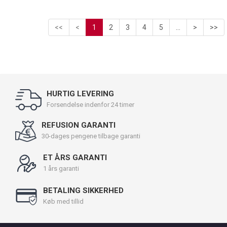
<<
<
1
2
3
4
5
...
>
>>
HURTIG LEVERING
Forsendelse indenfor 24 timer
REFUSION GARANTI
30-dages pengene tilbage garanti
ET ÅRS GARANTI
1 års garanti
BETALING SIKKERHED
Køb med tillid