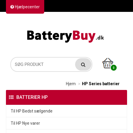
Hjælpecenter
Kontakt os
Returvarer
Forsendelse
0
Hjem
HP Series batterier
BATTERIER HP
Til HP Bedst sælgende
Til HP Nye varer