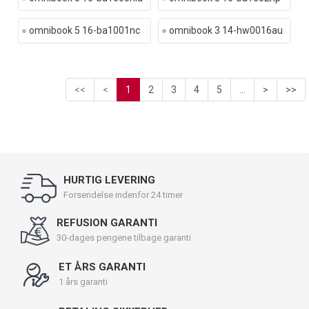
omnibook 5 16-ba1001nc
omnibook 3 14-hw0016au
<<
<
1
2
3
4
5
...
>
>>
HURTIG LEVERING
Forsendelse indenfor 24 timer
REFUSION GARANTI
30-dages pengene tilbage garanti
ET ÅRS GARANTI
1 års garanti