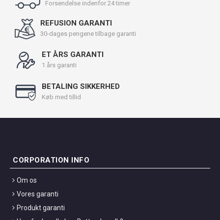
Forsendelse indenfor 24 timer
REFUSION GARANTI
30-dages pengene tilbage garanti
ET ÅRS GARANTI
1 års garanti
BETALING SIKKERHED
Køb med tillid
CORPORATION INFO
Om os
Vores garanti
Produkt garanti