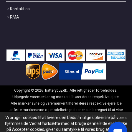
Kontakt os
RMA
Copyright ©
2026
batterybuy.dk
. Alle rettigheder forbeholdes.
Udpegede varemærker og mærker tilhører deres respektive ejere.
Alle mærkenavne og varemærker tilhører deres respektive ejere. De
anførte mærkenavne og modelbetegnelser er kun beregnet til at vise
kompatibiliteten af disse produkter med forskellige maskiner.
Vi bruger cookies til at levere den bedst mulige oplevelse på vores
batterybuy.dk er ikke tilknyttet de originale producenter af nogen af disse
hjemmeside.Ved at fortsætte med at bruge denne side eller klikke
på Accepter cookies, giver du samtykke til vores brug af cookies.
batterier eller opladere. Alle produkter på denne side er generiske