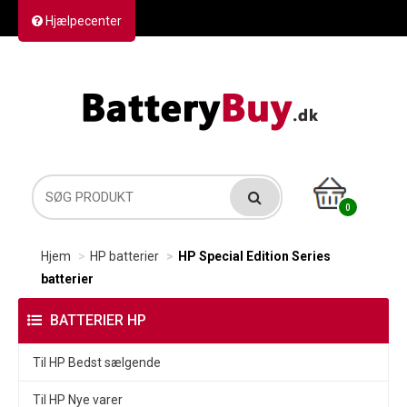
Hjælpecenter
Kontakt os
Returvarer
Forsendelse
0
Hjem
HP batterier
HP Special Edition Series
batterier
BATTERIER HP
Til HP Bedst sælgende
Til HP Nye varer