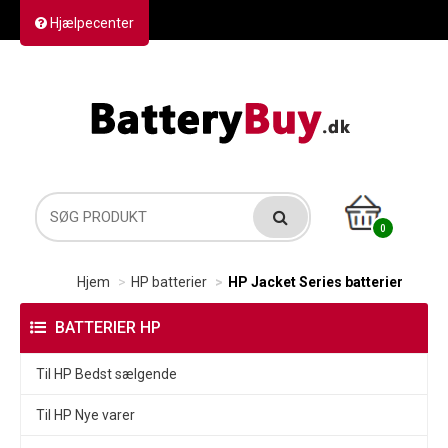
Hjælpecenter
Kontakt os
Returvarer
Forsendelse
0
Hjem
HP batterier
HP Jacket Series batterier
BATTERIER HP
Til HP Bedst sælgende
Til HP Nye varer