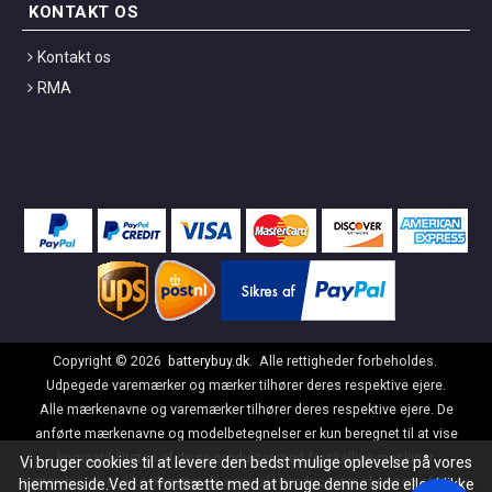
KONTAKT OS
Kontakt os
RMA
Copyright ©
2026
batterybuy.dk
. Alle rettigheder forbeholdes.
Udpegede varemærker og mærker tilhører deres respektive ejere.
Alle mærkenavne og varemærker tilhører deres respektive ejere. De
anførte mærkenavne og modelbetegnelser er kun beregnet til at vise
kompatibiliteten af disse produkter med forskellige maskiner.
Vi bruger cookies til at levere den bedst mulige oplevelse på vores
batterybuy.dk er ikke tilknyttet de originale producenter af nogen af disse
hjemmeside.Ved at fortsætte med at bruge denne side eller klikke