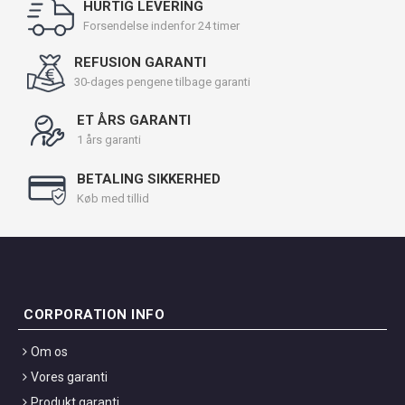
HURTIG LEVERING
Forsendelse indenfor 24 timer
REFUSION GARANTI
30-dages pengene tilbage garanti
ET ÅRS GARANTI
1 års garanti
BETALING SIKKERHED
Køb med tillid
CORPORATION INFO
Om os
Vores garanti
Produkt garanti