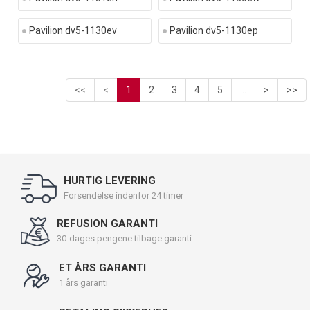
Pavilion dv5-1130ev
Pavilion dv5-1130ep
<<
<
1
2
3
4
5
...
>
>>
HURTIG LEVERING
Forsendelse indenfor 24 timer
REFUSION GARANTI
30-dages pengene tilbage garanti
ET ÅRS GARANTI
1 års garanti