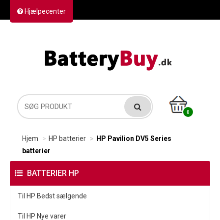
Hjælpecenter
Kontakt os
Returvarer
Forsendelse
0
Hjem
HP batterier
HP Pavilion DV5 Series
batterier
BATTERIER HP
Til HP Bedst sælgende
Til HP Nye varer