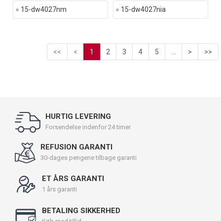
15-dw4027nm
15-dw4027nia
<<
<
1
2
3
4
5
...
>
>>
HURTIG LEVERING
Forsendelse indenfor 24 timer
REFUSION GARANTI
30-dages pengene tilbage garanti
ET ÅRS GARANTI
1 års garanti
BETALING SIKKERHED