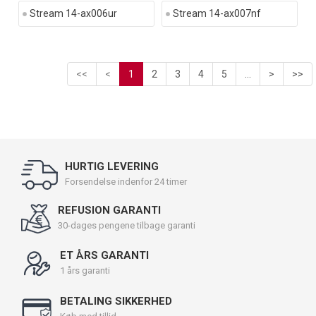
Stream 14-ax006ur
Stream 14-ax007nf
<<
<
1
2
3
4
5
...
>
>>
HURTIG LEVERING
Forsendelse indenfor 24 timer
REFUSION GARANTI
30-dages pengene tilbage garanti
ET ÅRS GARANTI
1 års garanti
BETALING SIKKERHED