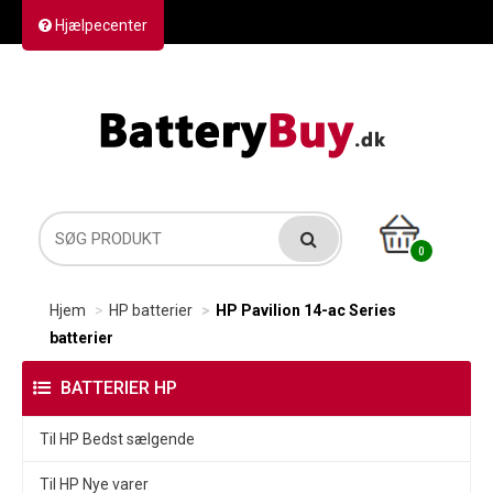
Hjælpecenter
Kontakt os
Returvarer
Forsendelse
0
Hjem
HP batterier
HP Pavilion 14-ac Series
batterier
BATTERIER HP
Til HP Bedst sælgende
Til HP Nye varer