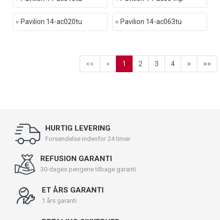
Pavilion 14-ac020tu
Pavilion 14-ac063tu
<<
<
1
2
3
4
>
>>
HURTIG LEVERING
Forsendelse indenfor 24 timer
REFUSION GARANTI
30-dages pengene tilbage garanti
ET ÅRS GARANTI
1 års garanti