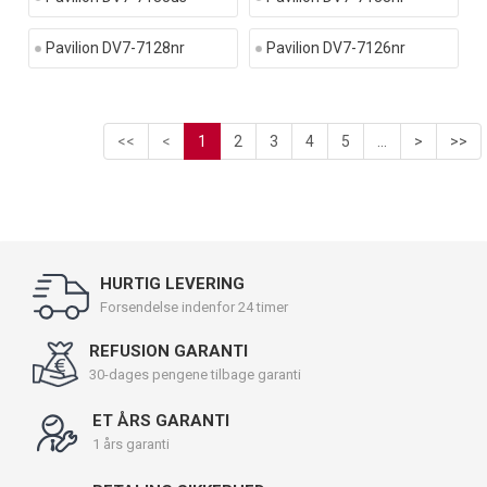
Pavilion DV7-7128nr
Pavilion DV7-7126nr
<<
<
1
2
3
4
5
...
>
>>
HURTIG LEVERING
Forsendelse indenfor 24 timer
REFUSION GARANTI
30-dages pengene tilbage garanti
ET ÅRS GARANTI
1 års garanti