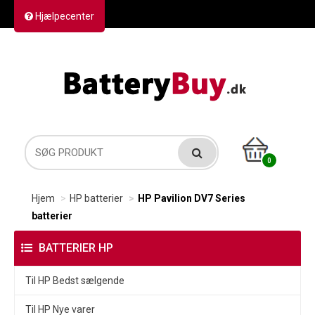
Hjælpecenter
Kontakt os
Returvarer
Forsendelse
0
Hjem
HP batterier
HP Pavilion DV7 Series
batterier
BATTERIER HP
Til HP Bedst sælgende
Til HP Nye varer