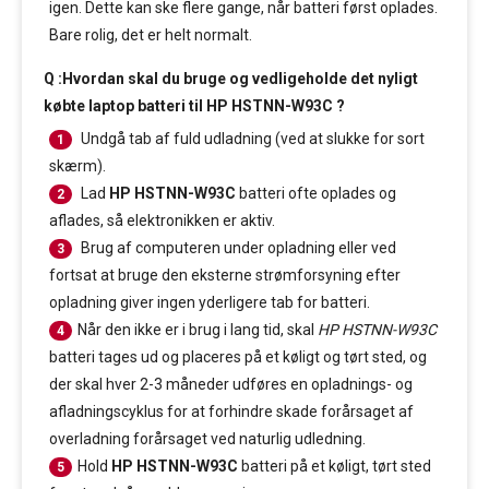
igen. Dette kan ske flere gange, når batteri først oplades.
Bare rolig, det er helt normalt.
Q :Hvordan skal du bruge og vedligeholde det nyligt
købte laptop batteri til HP HSTNN-W93C ?
Undgå tab af fuld udladning (ved at slukke for sort
1
skærm).
Lad
HP HSTNN-W93C
batteri ofte oplades og
2
aflades, så elektronikken er aktiv.
Brug af computeren under opladning eller ved
3
fortsat at bruge den eksterne strømforsyning efter
opladning giver ingen yderligere tab for batteri.
Når den ikke er i brug i lang tid, skal
HP HSTNN-W93C
4
batteri tages ud og placeres på et køligt og tørt sted, og
der skal hver 2-3 måneder udføres en opladnings- og
afladningscyklus for at forhindre skade forårsaget af
overladning forårsaget ved naturlig udledning.
Hold
HP HSTNN-W93C
batteri på et køligt, tørt sted
5