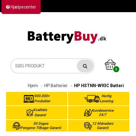
Hjælpecenter
Kontakt os
Returvarer
Forsendelse
0
Hjem
HP Batterier
HP HSTNN-W93C Batteri
900.000+
Hurtig
Produkter
Levering
Kvalitets
Kundeservice
24/7
Garanti
30 Dages
12 Måneders
Pengene-Tilbage-Garanti
Garanti