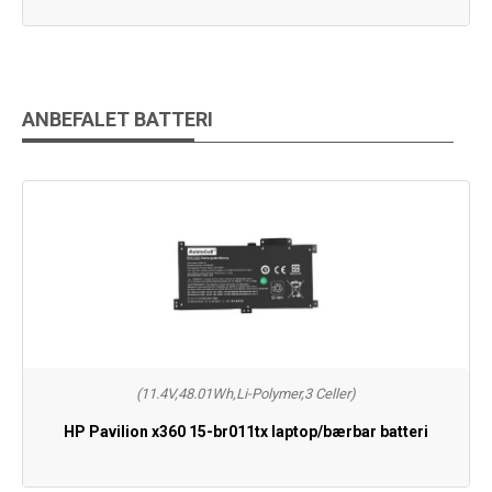
ANBEFALET BATTERI
(11.4V,48.01Wh,Li-Polymer,3 Celler)
HP Pavilion x360 15-br011tx laptop/bærbar batteri