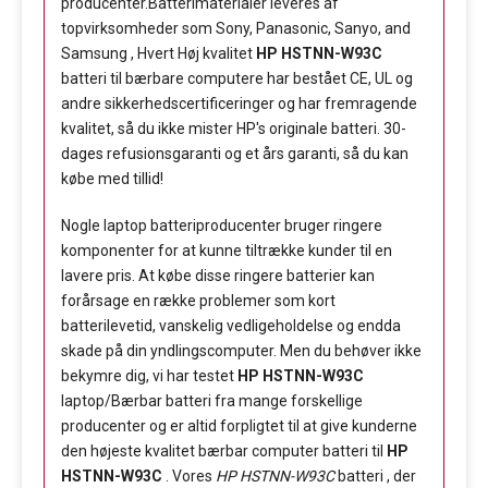
producenter.Batterimaterialer leveres af
topvirksomheder som Sony, Panasonic, Sanyo, and
Samsung , Hvert Høj kvalitet
HP HSTNN-W93C
batteri til bærbare computere har bestået CE, UL og
andre sikkerhedscertificeringer og har fremragende
kvalitet, så du ikke mister HP's originale batteri. 30-
dages refusionsgaranti og et års garanti, så du kan
købe med tillid!
Nogle laptop batteriproducenter bruger ringere
komponenter for at kunne tiltrække kunder til en
lavere pris. At købe disse ringere batterier kan
forårsage en række problemer som kort
batterilevetid, vanskelig vedligeholdelse og endda
skade på din yndlingscomputer. Men du behøver ikke
bekymre dig, vi har testet
HP HSTNN-W93C
laptop/Bærbar batteri fra mange forskellige
producenter og er altid forpligtet til at give kunderne
den højeste kvalitet bærbar computer batteri til
HP
HSTNN-W93C
. Vores
HP HSTNN-W93C
batteri , der