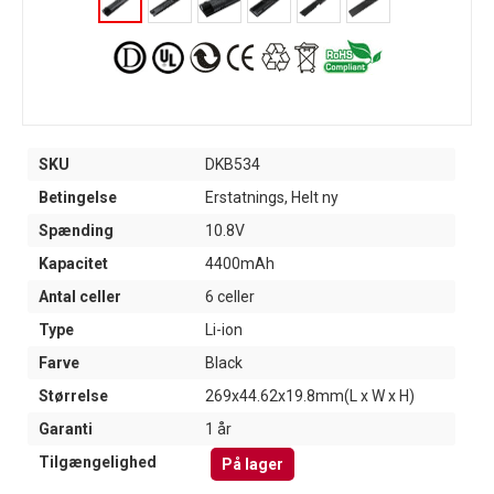
SKU
DKB534
Betingelse
Erstatnings, Helt ny
Spænding
10.8V
Kapacitet
4400mAh
Antal celler
6 celler
Type
Li-ion
Farve
Black
Størrelse
269x44.62x19.8mm(L x W x H)
Garanti
1 år
Tilgængelighed
På lager