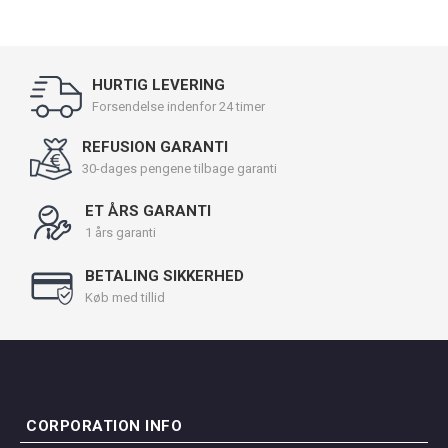
HURTIG LEVERING
Forsendelse indenfor 24 timer
REFUSION GARANTI
30-dages pengene tilbage garanti
ET ÅRS GARANTI
1 års garanti
BETALING SIKKERHED
Køb med tillid
CORPORATION INFO