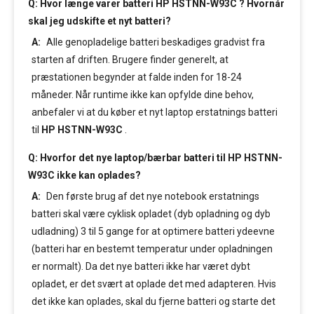
Q: Hvor længe varer batteri HP HSTNN-W93C ? Hvornår
skal jeg udskifte et nyt batteri?
A:
Alle genopladelige batteri beskadiges gradvist fra
starten af driften. Brugere finder generelt, at
præstationen begynder at falde inden for 18-24
måneder. Når runtime ikke kan opfylde dine behov,
anbefaler vi at du køber et nyt laptop erstatnings batteri
til
HP HSTNN-W93C
.
Q: Hvorfor det nye laptop/bærbar batteri til HP HSTNN-
W93C ikke kan oplades?
A:
Den første brug af det nye notebook erstatnings
batteri skal være cyklisk opladet (dyb opladning og dyb
udladning) 3 til 5 gange for at optimere batteri ydeevne
(batteri har en bestemt temperatur under opladningen
er normalt). Da det nye batteri ikke har været dybt
opladet, er det svært at oplade det med adapteren. Hvis
det ikke kan oplades, skal du fjerne batteri og starte det