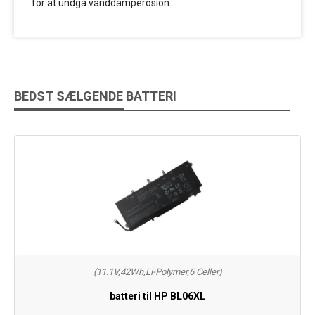
for at undgå vanddamperosion.
BEDST SÆLGENDE BATTERI
(11.1V,42Wh,Li-Polymer,6 Celler)
batteri til HP BL06XL