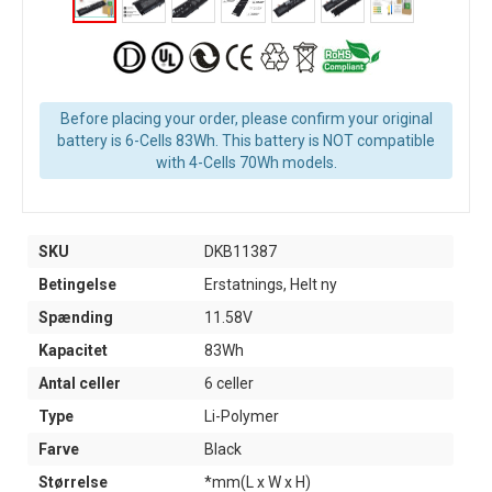
Before placing your order, please confirm your original
battery is 6-Cells 83Wh. This battery is NOT compatible
with 4-Cells 70Wh models.
SKU
DKB11387
Betingelse
Erstatnings, Helt ny
Spænding
11.58V
Kapacitet
83Wh
Antal celler
6 celler
Type
Li-Polymer
Farve
Black
Størrelse
*mm(L x W x H)