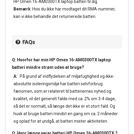
HP Omen 16-AM0300TX laptop batteri til dig.
Bemærk
: Hvis du ikke har modtaget dit RMA-nummer,
kan vi ikke behandle det returnerede batteri.
FAQs
Q: Hvorfor har min HP Omen 16-AM0300TX laptop
batteri mindre strøm uden at bruge?
A:
På grund af indflydelsen af miljøfugtighed og ikke-
absolutte isoleringsmiljø har batteri selvforbrug
fænomen, som er relateret til batteriernes nyhed og
kvalitet, vil det generelt falde med ca. 2% om 3-4 dage,
så det er normalt, så længe det ikke er et stort fald. Og
husk at bruge batteri mindst en gang om ca. 2 måneder
og oplad for at undgå, at batteri mister aktiviteten.
Q: Hvor længe varer batteri HP Omen 16-AM0300TX ?