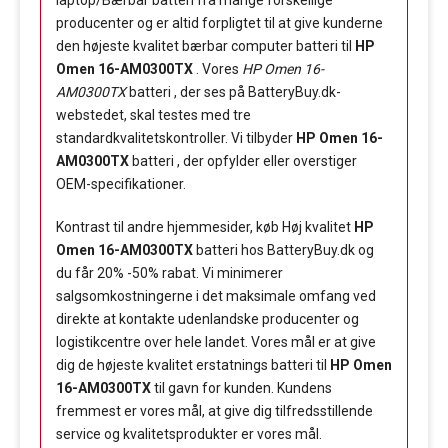
laptop/Bærbar batteri fra mange forskellige
producenter og er altid forpligtet til at give kunderne
den højeste kvalitet bærbar computer batteri til
HP
Omen 16-AM0300TX
. Vores
HP Omen 16-
AM0300TX
batteri , der ses på BatteryBuy.dk-
webstedet, skal testes med tre
standardkvalitetskontroller. Vi tilbyder
HP Omen 16-
AM0300TX
batteri , der opfylder eller overstiger
OEM-specifikationer.
Kontrast til andre hjemmesider, køb Høj kvalitet
HP
Omen 16-AM0300TX
batteri hos BatteryBuy.dk og
du får 20% -50% rabat. Vi minimerer
salgsomkostningerne i det maksimale omfang ved
direkte at kontakte udenlandske producenter og
logistikcentre over hele landet. Vores mål er at give
dig de højeste kvalitet erstatnings batteri til
HP Omen
16-AM0300TX
til gavn for kunden. Kundens
fremmest er vores mål, at give dig tilfredsstillende
service og kvalitetsprodukter er vores mål.