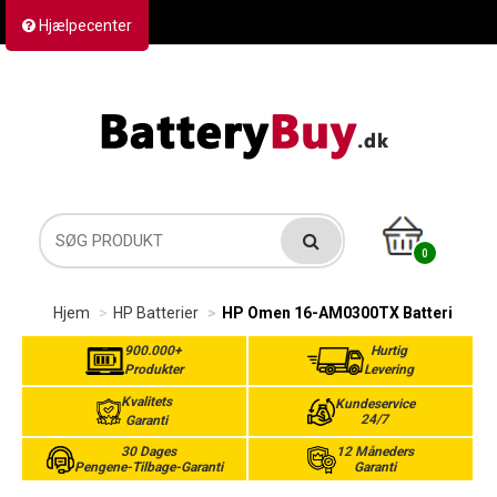
Hjælpecenter
Kontakt os
Returvarer
Forsendelse
0
Hjem
HP Batterier
HP Omen 16-AM0300TX Batteri
900.000+
Hurtig
Produkter
Levering
Kvalitets
Kundeservice
24/7
Garanti
30 Dages
12 Måneders
Pengene-Tilbage-Garanti
Garanti