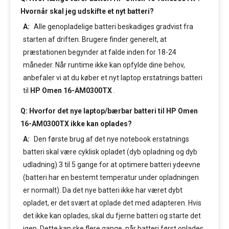
Hvornår skal jeg udskifte et nyt batteri?
A:
Alle genopladelige batteri beskadiges gradvist fra
starten af driften. Brugere finder generelt, at
præstationen begynder at falde inden for 18-24
måneder. Når runtime ikke kan opfylde dine behov,
anbefaler vi at du køber et nyt laptop erstatnings batteri
til
HP Omen 16-AM0300TX
.
Q: Hvorfor det nye laptop/bærbar batteri til HP Omen
16-AM0300TX ikke kan oplades?
A:
Den første brug af det nye notebook erstatnings
batteri skal være cyklisk opladet (dyb opladning og dyb
udladning) 3 til 5 gange for at optimere batteri ydeevne
(batteri har en bestemt temperatur under opladningen
er normalt). Da det nye batteri ikke har været dybt
opladet, er det svært at oplade det med adapteren. Hvis
det ikke kan oplades, skal du fjerne batteri og starte det
igen. Dette kan ske flere gange, når batteri først oplades.