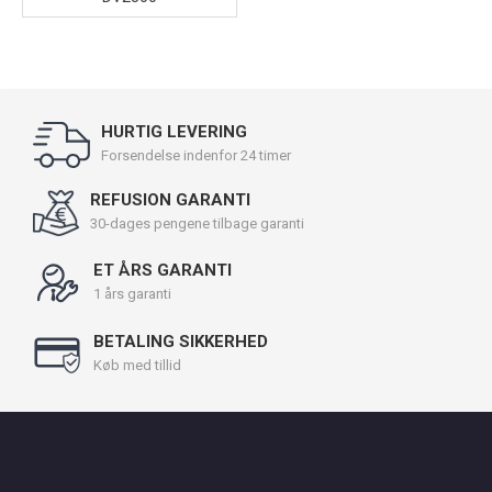
HURTIG LEVERING
Forsendelse indenfor 24 timer
REFUSION GARANTI
30-dages pengene tilbage garanti
ET ÅRS GARANTI
1 års garanti
BETALING SIKKERHED
Køb med tillid