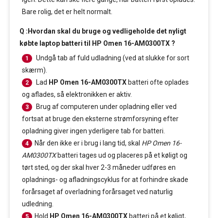
Bare rolig, det er helt normalt.
Q :Hvordan skal du bruge og vedligeholde det nyligt
købte laptop batteri til HP Omen 16-AM0300TX ?
Undgå tab af fuld udladning (ved at slukke for sort
1
skærm).
Lad
HP Omen 16-AM0300TX
batteri ofte oplades
2
og aflades, så elektronikken er aktiv.
Brug af computeren under opladning eller ved
3
fortsat at bruge den eksterne strømforsyning efter
opladning giver ingen yderligere tab for batteri.
Når den ikke er i brug i lang tid, skal
HP Omen 16-
4
AM0300TX
batteri tages ud og placeres på et køligt og
tørt sted, og der skal hver 2-3 måneder udføres en
opladnings- og afladningscyklus for at forhindre skade
forårsaget af overladning forårsaget ved naturlig
udledning.
Hold
HP Omen 16-AM0300TX
batteri på et køligt,
5