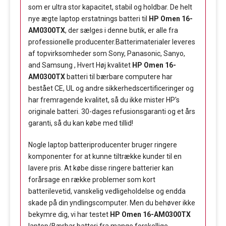
som er ultra stor kapacitet, stabil og holdbar. De helt
nye ægte laptop erstatnings batteri til
HP Omen 16-
AM0300TX
, der sælges i denne butik, er alle fra
professionelle producenter.Batterimaterialer leveres
af topvirksomheder som Sony, Panasonic, Sanyo,
and Samsung , Hvert Høj kvalitet
HP Omen 16-
AM0300TX
batteri til bærbare computere har
bestået CE, UL og andre sikkerhedscertificeringer og
har fremragende kvalitet, så du ikke mister HP's
originale batteri. 30-dages refusionsgaranti og et års
garanti, så du kan købe med tillid!
Nogle laptop batteriproducenter bruger ringere
komponenter for at kunne tiltrække kunder til en
lavere pris. At købe disse ringere batterier kan
forårsage en række problemer som kort
batterilevetid, vanskelig vedligeholdelse og endda
skade på din yndlingscomputer. Men du behøver ikke
bekymre dig, vi har testet
HP Omen 16-AM0300TX