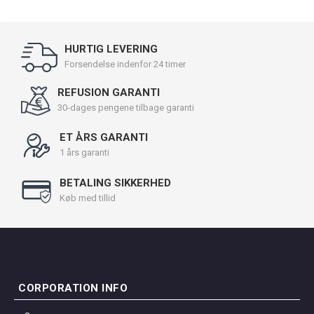
HURTIG LEVERING
Forsendelse indenfor 24 timer
REFUSION GARANTI
30-dages pengene tilbage garanti
ET ÅRS GARANTI
1 års garanti
BETALING SIKKERHED
Køb med tillid
CORPORATION INFO