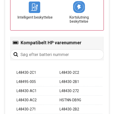
Intelligent beskyttelse
Kortslutning
beskyttelse
Kompatibelt HP varenummer
L48430-2C1
L48430-2C2
L48495-005
L48430-2B1
L48430-AC1
L48430-272
L48430-AC2
HSTNN-DB9G
L48430-271
L48430-2B2