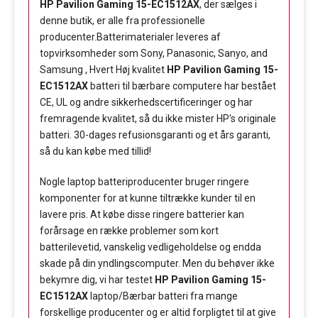
HP Pavilion Gaming 15-EC1512AX
, der sælges i
denne butik, er alle fra professionelle
producenter.Batterimaterialer leveres af
topvirksomheder som Sony, Panasonic, Sanyo, and
Samsung , Hvert Høj kvalitet
HP Pavilion Gaming 15-
EC1512AX
batteri til bærbare computere har bestået
CE, UL og andre sikkerhedscertificeringer og har
fremragende kvalitet, så du ikke mister HP's originale
batteri. 30-dages refusionsgaranti og et års garanti,
så du kan købe med tillid!
Nogle laptop batteriproducenter bruger ringere
komponenter for at kunne tiltrække kunder til en
lavere pris. At købe disse ringere batterier kan
forårsage en række problemer som kort
batterilevetid, vanskelig vedligeholdelse og endda
skade på din yndlingscomputer. Men du behøver ikke
bekymre dig, vi har testet
HP Pavilion Gaming 15-
EC1512AX
laptop/Bærbar batteri fra mange
forskellige producenter og er altid forpligtet til at give