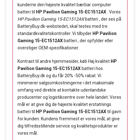
kunderne den højeste kvalitet bærbar computer
batteri til
HP Pavilion Gaming 15-EC1512AX
. Vores
HP Pavilion Gaming 15-EC1512AX
batteri , der ses på
BatteryBuy.dk-webstedet, skal testes med tre
standardkvalitetskontroller. Vi tilbyder
HP Pavilion
Gaming 15-EC1512AX
batteri , der opfylder eller
overstiger OEM-specifikationer.
Kontrast til andre hjemmesider, køb Høj kvalitet
HP
Pavilion Gaming 15-EC1512AX
batteri hos
BatteryBuy.dk og du får 20% -50% rabat. Vi
minimerer salgsomkostningerne i det maksimale
omfang ved direkte at kontakte udenlandske
producenter og logistikcentre over hele landet. Vores
mål er at give dig de højeste kvalitet erstatnings
batteri til
HP Pavilion Gaming 15-EC1512AX
til gavn
for kunden. Kundens fremmest er vores mål, at give
dig tilfredsstillende service og kvalitetsprodukter er
vores mål.