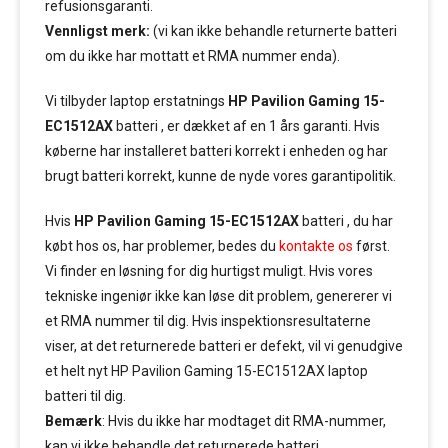
refusionsgaranti.
Vennligst merk:
(vi kan ikke behandle returnerte batteri
om du ikke har mottatt et RMA nummer enda).
Vi tilbyder laptop erstatnings
HP Pavilion Gaming 15-
EC1512AX
batteri , er dækket af en 1 års garanti. Hvis
køberne har installeret batteri korrekt i enheden og har
brugt batteri korrekt, kunne de nyde vores garantipolitik.
Hvis
HP Pavilion Gaming 15-EC1512AX
batteri , du har
købt hos os, har problemer, bedes du
kontakte os
først.
Vi finder en løsning for dig hurtigst muligt. Hvis vores
tekniske ingeniør ikke kan løse dit problem, genererer vi
et RMA nummer til dig. Hvis inspektionsresultaterne
viser, at det returnerede batteri er defekt, vil vi genudgive
et helt nyt HP Pavilion Gaming 15-EC1512AX laptop
batteri til dig.
Bemærk
: Hvis du ikke har modtaget dit RMA-nummer,
kan vi ikke behandle det returnerede batteri.