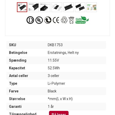
SKU
DKB1753
Betingelse
Erstatnings, Helt ny
Spænding
11.55V
Kapacitet
52.5Wh
Antal celler
3 celler
Type
Li-Polymer
Farve
Black
Størrelse
*mm(L x W x H)
Garanti
1 år
Tilgængelighed
På lager