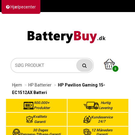
Hjælpecenter
Kontakt os
Returvarer
Forsendelse
0
Hjem
HP Batterier
HP Pavilion Gaming 15-
EC1512AX Batteri
900.000+
Hurtig
Produkter
Levering
Kvalitets
Kundeservice
24/7
Garanti
30 Dages
12 Måneders
Pengene-Tilbage-Garanti
Garanti