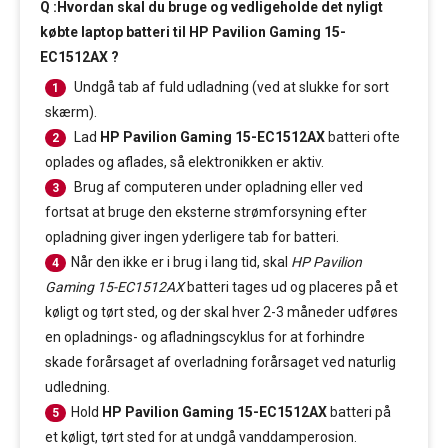
Q :Hvordan skal du bruge og vedligeholde det nyligt
købte laptop batteri til HP Pavilion Gaming 15-
EC1512AX ?
Undgå tab af fuld udladning (ved at slukke for sort
1
skærm).
Lad
HP Pavilion Gaming 15-EC1512AX
batteri ofte
2
oplades og aflades, så elektronikken er aktiv.
Brug af computeren under opladning eller ved
3
fortsat at bruge den eksterne strømforsyning efter
opladning giver ingen yderligere tab for batteri.
Når den ikke er i brug i lang tid, skal
HP Pavilion
4
Gaming 15-EC1512AX
batteri tages ud og placeres på et
køligt og tørt sted, og der skal hver 2-3 måneder udføres
en opladnings- og afladningscyklus for at forhindre
skade forårsaget af overladning forårsaget ved naturlig
udledning.
Hold
HP Pavilion Gaming 15-EC1512AX
batteri på
5
et køligt, tørt sted for at undgå vanddamperosion.