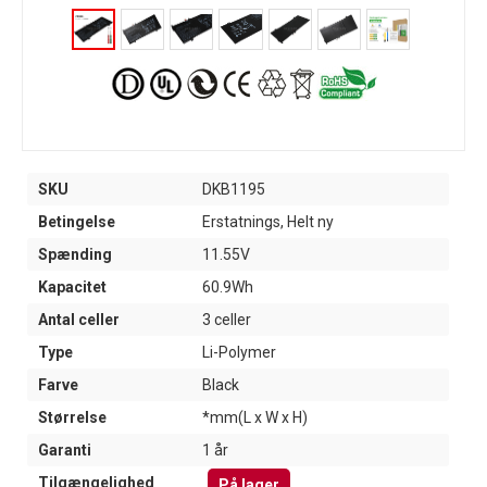
SKU
DKB1195
Betingelse
Erstatnings, Helt ny
Spænding
11.55V
Kapacitet
60.9Wh
Antal celler
3 celler
Type
Li-Polymer
Farve
Black
Størrelse
*mm(L x W x H)
Garanti
1 år
Tilgængelighed
På lager