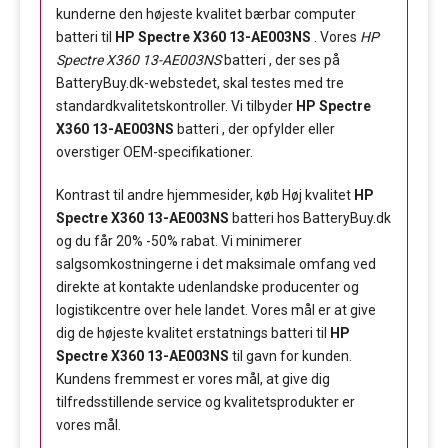
kunderne den højeste kvalitet bærbar computer
batteri til
HP Spectre X360 13-AE003NS
. Vores
HP
Spectre X360 13-AE003NS
batteri , der ses på
BatteryBuy.dk-webstedet, skal testes med tre
standardkvalitetskontroller. Vi tilbyder
HP Spectre
X360 13-AE003NS
batteri , der opfylder eller
overstiger OEM-specifikationer.
Kontrast til andre hjemmesider, køb Høj kvalitet
HP
Spectre X360 13-AE003NS
batteri hos BatteryBuy.dk
og du får 20% -50% rabat. Vi minimerer
salgsomkostningerne i det maksimale omfang ved
direkte at kontakte udenlandske producenter og
logistikcentre over hele landet. Vores mål er at give
dig de højeste kvalitet erstatnings batteri til
HP
Spectre X360 13-AE003NS
til gavn for kunden.
Kundens fremmest er vores mål, at give dig
tilfredsstillende service og kvalitetsprodukter er
vores mål.