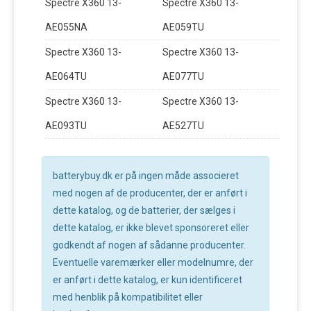
Spectre X360 13-
Spectre X360 13-
AE055NA
AE059TU
Spectre X360 13-
Spectre X360 13-
AE064TU
AE077TU
Spectre X360 13-
Spectre X360 13-
AE093TU
AE527TU
batterybuy.dk er på ingen måde associeret
med nogen af de producenter, der er anført i
dette katalog, og de batterier, der sælges i
dette katalog, er ikke blevet sponsoreret eller
godkendt af nogen af sådanne producenter.
Eventuelle varemærker eller modelnumre, der
er anført i dette katalog, er kun identificeret
med henblik på kompatibilitet eller