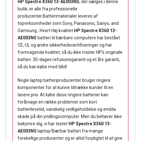
HP Spectre X360 13-AE003NS
, der sælges i denne
butik, er alle fra professionelle
producenter.Batterimaterialer leveres af
topvirksomheder som Sony, Panasonic, Sanyo, and
Samsung , Hvert Høj kvalitet
HP Spectre X360 13-
AE003NS
batteri til bærbare computere har bestået
CE, UL og andre sikkerhedscertificeringer og har
fremragende kvalitet, så du ikke mister HP's originale
batteri. 30-dages refusionsgaranti og et års garanti,
så du kan købe med tillid!
Nogle laptop batteriproducenter bruger ringere
komponenter for at kunne tiltrække kunder til en
lavere pris. At købe disse ringere batterier kan
forårsage en række problemer som kort
batterilevetid, vanskelig vedligeholdelse og endda
skade på din yndlingscomputer. Men du behøver ikke
bekymre dig, vi har testet
HP Spectre X360 13-
AE003NS
laptop/Bærbar batteri fra mange
forskellige producenter og er altid forpligtet til at give