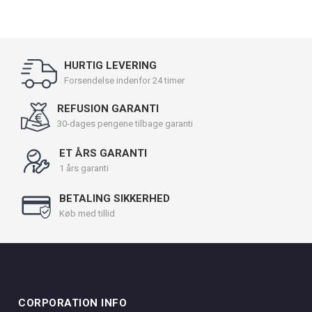
HURTIG LEVERING
Forsendelse indenfor 24 timer
REFUSION GARANTI
30-dages pengene tilbage garanti
ET ÅRS GARANTI
1 års garanti
BETALING SIKKERHED
Køb med tillid
CORPORATION INFO