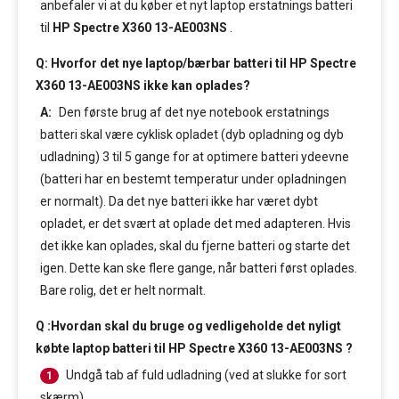
anbefaler vi at du køber et nyt laptop erstatnings batteri
til
HP Spectre X360 13-AE003NS
.
Q: Hvorfor det nye laptop/bærbar batteri til HP Spectre
X360 13-AE003NS ikke kan oplades?
A:
Den første brug af det nye notebook erstatnings
batteri skal være cyklisk opladet (dyb opladning og dyb
udladning) 3 til 5 gange for at optimere batteri ydeevne
(batteri har en bestemt temperatur under opladningen
er normalt). Da det nye batteri ikke har været dybt
opladet, er det svært at oplade det med adapteren. Hvis
det ikke kan oplades, skal du fjerne batteri og starte det
igen. Dette kan ske flere gange, når batteri først oplades.
Bare rolig, det er helt normalt.
Q :Hvordan skal du bruge og vedligeholde det nyligt
købte laptop batteri til HP Spectre X360 13-AE003NS ?
Undgå tab af fuld udladning (ved at slukke for sort
1
skærm).