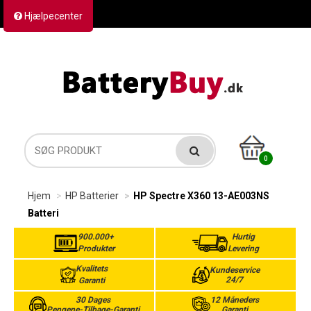
Hjælpecenter
Kontakt os
Returvarer
Forsendelse
0
Hjem
HP Batterier
HP Spectre X360 13-AE003NS
Batteri
900.000+
Hurtig
Produkter
Levering
Kvalitets
Kundeservice
24/7
Garanti
30 Dages
12 Måneders
Pengene-Tilbage-Garanti
Garanti