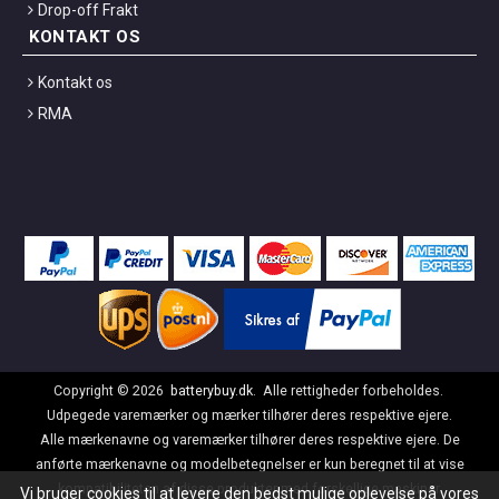
Drop-off Frakt
KONTAKT OS
Kontakt os
RMA
Copyright ©
2026
batterybuy.dk
. Alle rettigheder forbeholdes.
Udpegede varemærker og mærker tilhører deres respektive ejere.
Alle mærkenavne og varemærker tilhører deres respektive ejere. De
anførte mærkenavne og modelbetegnelser er kun beregnet til at vise
kompatibiliteten af disse produkter med forskellige maskiner.
Vi bruger cookies til at levere den bedst mulige oplevelse på vores