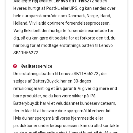
Alle ægte Høj kvalitet
Lenovo SB11H56272
batteri
leveres hurtigt af PostNL eller UPS, og kan sendes over
hele europæisk område som Danmark, Norge, Irland,
Holland. Vi vil altid optimere forsendelsesprocessen,
Vælg fleksibelt den hurtigste forsendelsesmetode for
dig, så du kan gøre dit bedste for at forkorte den tid, du
har brug for at modtage erstatnings batteri til Lenovo
SB11H56272.
Kvalitetsservice
De erstatnings batteri til Lenovo SB11H56272 , der
sælges af BatteryBuy.dk, har en 30-dages
refusionsgaranti og et års garanti. Vi giver dig mere end
bare produkter, og du kan være sikker på. På
Batterybuy.dk har vi et veluddannet kundeserviceteam,
der er klar til at besvare dine spørgsmål til enhver tid.
Hvis du har spørgsmål til vores hjemmeside eller
produktioner under købsprocessen, kan du altid kontakte