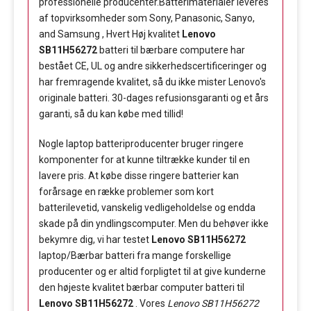
professionelle producenter.Batterimaterialer leveres
af topvirksomheder som Sony, Panasonic, Sanyo,
and Samsung , Hvert Høj kvalitet
Lenovo
SB11H56272
batteri til bærbare computere har
bestået CE, UL og andre sikkerhedscertificeringer og
har fremragende kvalitet, så du ikke mister Lenovo's
originale batteri. 30-dages refusionsgaranti og et års
garanti, så du kan købe med tillid!
Nogle laptop batteriproducenter bruger ringere
komponenter for at kunne tiltrække kunder til en
lavere pris. At købe disse ringere batterier kan
forårsage en række problemer som kort
batterilevetid, vanskelig vedligeholdelse og endda
skade på din yndlingscomputer. Men du behøver ikke
bekymre dig, vi har testet
Lenovo SB11H56272
laptop/Bærbar batteri fra mange forskellige
producenter og er altid forpligtet til at give kunderne
den højeste kvalitet bærbar computer batteri til
Lenovo SB11H56272
. Vores
Lenovo SB11H56272