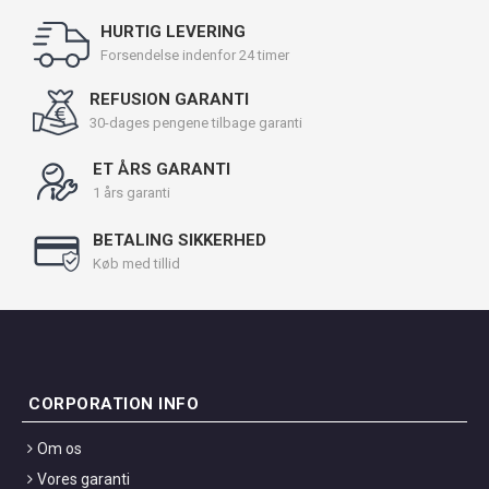
HURTIG LEVERING
Forsendelse indenfor 24 timer
REFUSION GARANTI
30-dages pengene tilbage garanti
ET ÅRS GARANTI
1 års garanti
BETALING SIKKERHED
Køb med tillid
CORPORATION INFO
Om os
Vores garanti