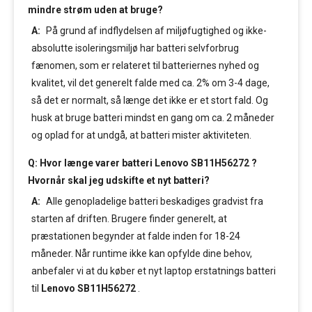
mindre strøm uden at bruge?
A:
På grund af indflydelsen af miljøfugtighed og ikke-
absolutte isoleringsmiljø har batteri selvforbrug
fænomen, som er relateret til batteriernes nyhed og
kvalitet, vil det generelt falde med ca. 2% om 3-4 dage,
så det er normalt, så længe det ikke er et stort fald. Og
husk at bruge batteri mindst en gang om ca. 2 måneder
og oplad for at undgå, at batteri mister aktiviteten.
Q: Hvor længe varer batteri Lenovo SB11H56272 ?
Hvornår skal jeg udskifte et nyt batteri?
A:
Alle genopladelige batteri beskadiges gradvist fra
starten af driften. Brugere finder generelt, at
præstationen begynder at falde inden for 18-24
måneder. Når runtime ikke kan opfylde dine behov,
anbefaler vi at du køber et nyt laptop erstatnings batteri
til
Lenovo SB11H56272
.