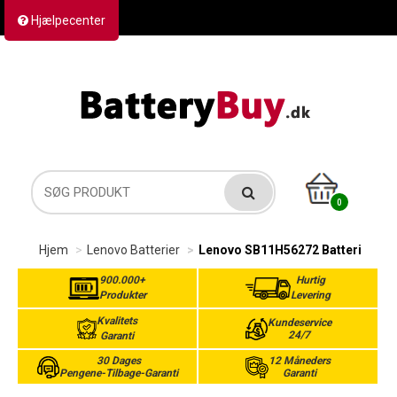
Hjælpecenter
Kontakt os
Returvarer
Forsendelse
0
Hjem
Lenovo Batterier
Lenovo SB11H56272 Batteri
900.000+
Hurtig
Produkter
Levering
Kvalitets
Kundeservice
24/7
Garanti
30 Dages
12 Måneders
Pengene-Tilbage-Garanti
Garanti