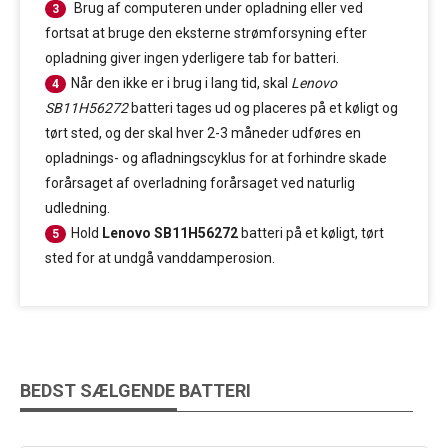
Brug af computeren under opladning eller ved
3
fortsat at bruge den eksterne strømforsyning efter
opladning giver ingen yderligere tab for batteri.
Når den ikke er i brug i lang tid, skal
Lenovo
4
SB11H56272
batteri tages ud og placeres på et køligt og
tørt sted, og der skal hver 2-3 måneder udføres en
opladnings- og afladningscyklus for at forhindre skade
forårsaget af overladning forårsaget ved naturlig
udledning.
Hold
Lenovo SB11H56272
batteri på et køligt, tørt
5
sted for at undgå vanddamperosion.
BEDST SÆLGENDE BATTERI