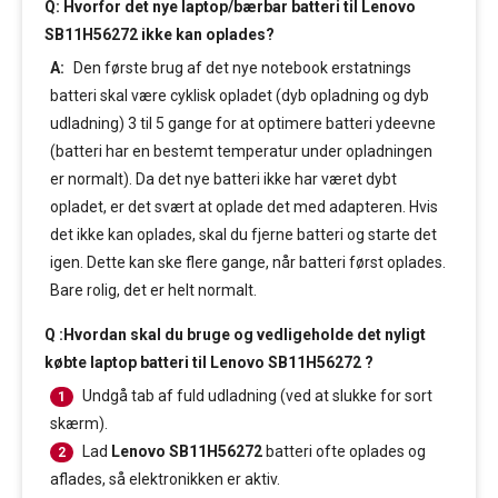
Q: Hvorfor det nye laptop/bærbar batteri til Lenovo
SB11H56272 ikke kan oplades?
A:
Den første brug af det nye notebook erstatnings
batteri skal være cyklisk opladet (dyb opladning og dyb
udladning) 3 til 5 gange for at optimere batteri ydeevne
(batteri har en bestemt temperatur under opladningen
er normalt). Da det nye batteri ikke har været dybt
opladet, er det svært at oplade det med adapteren. Hvis
det ikke kan oplades, skal du fjerne batteri og starte det
igen. Dette kan ske flere gange, når batteri først oplades.
Bare rolig, det er helt normalt.
Q :Hvordan skal du bruge og vedligeholde det nyligt
købte laptop batteri til Lenovo SB11H56272 ?
Undgå tab af fuld udladning (ved at slukke for sort
1
skærm).
Lad
Lenovo SB11H56272
batteri ofte oplades og
2
aflades, så elektronikken er aktiv.