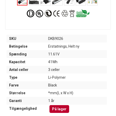
SKU
DKB9026
Betingelse
Erstatnings, Helt ny
Spænding
11.61V
Kapacitet
41Wh
Antal celler
3 celler
Type
Li-Polymer
Farve
Black
Størrelse
*mm(L x W x H)
Garanti
1 år
Tilgængelighed
På lager