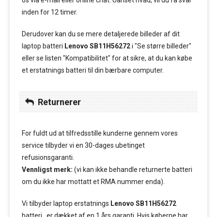
os via e-mail eller online chat. Uanset hvad, vil du få svar
inden for 12 timer.
Derudover kan du se mere detaljerede billeder af dit
laptop batteri
Lenovo SB11H56272
i "Se større billeder"
eller se listen "Kompatibilitet" for at sikre, at du kan købe
et erstatnings batteri til din bærbare computer.
Returnerer
For fuldt ud at tilfredsstille kunderne gennem vores
service tilbyder vi en 30-dages ubetinget
refusionsgaranti.
Vennligst merk:
(vi kan ikke behandle returnerte batteri
om du ikke har mottatt et RMA nummer enda).
Vi tilbyder laptop erstatnings
Lenovo SB11H56272
batteri , er dækket af en 1 års garanti. Hvis køberne har