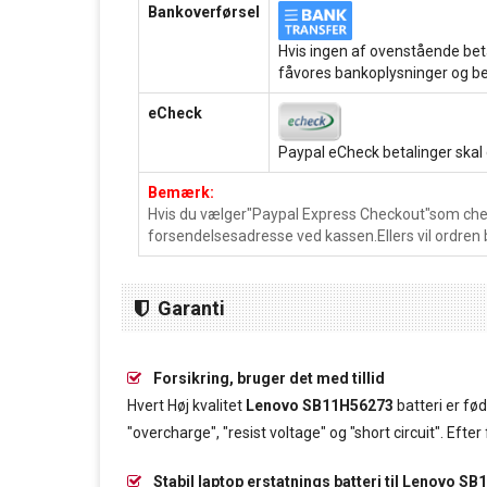
Bankoverførsel
Hvis ingen af ovenstående beta
fåvores bankoplysninger og be
eCheck
Paypal eCheck betalinger skal
Bemærk:
Hvis du vælger"Paypal Express Checkout"som chec
forsendelsesadresse ved kassen.Ellers vil ordren 
Garanti
Forsikring, bruger det med tillid
Hvert Høj kvalitet
Lenovo SB11H56273
batteri er fø
"overcharge", "resist voltage" og "short circuit". Ef
Stabil laptop erstatnings batteri til Lenovo S