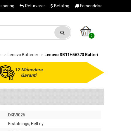
esporing
Returvarer
Betaling
Forsendelse
0
m
Lenovo Batterier
Lenovo SB11H56273 Batteri
12 Måneders
Garanti
DKB9026
Erstatnings, Helt ny