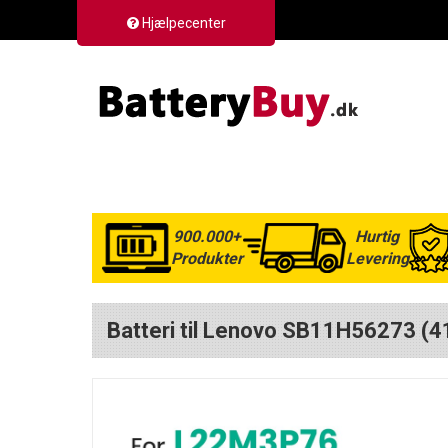
Hjælpecenter
900.000+
Hurtig
Produkter
Levering
Batteri til Lenovo SB11H56273 (41