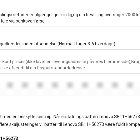
lingsmetoder er tilgængelige for dig,og din bestilling overstiger 2000 kr
tale via bankoverførsel.
 godkendes inden afsendelse.(Normalt tager 3-6 hverdage)
kout proces(ikke lavet en leveringsadresse påvores hjemmeside),Brug 
blive afsendt til din Paypal standardadresse.
dt med en beskyttelseschip. Når erstatnings batteri Lenovo SB11H56273
ter flere skaljusteringer vil batteri til Lenovo SB11H56273 være fuldt ko
B11H56273