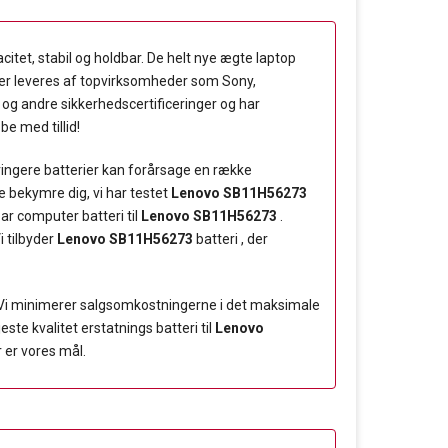
citet, stabil og holdbar. De helt nye ægte laptop
ialer leveres af topvirksomheder som Sony,
 og andre sikkerhedscertificeringer og har
be med tillid!
 ringere batterier kan forårsage en række
 bekymre dig, vi har testet
Lenovo SB11H56273
ar computer batteri til
Lenovo SB11H56273
.
i tilbyder
Lenovo SB11H56273
batteri , der
 Vi minimerer salgsomkostningerne i det maksimale
te kvalitet erstatnings batteri til
Lenovo
 er vores mål.