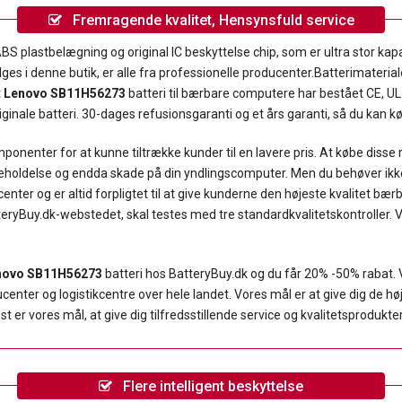
Fremragende kvalitet, Hensynsfuld service
ABS plastbelægning og original IC beskyttelse chip, som er ultra stor kapa
lges i denne butik, er alle fra professionelle producenter.Batterimater
t
Lenovo SB11H56273
batteri til bærbare computere har bestået CE, UL
ginale batteri. 30-dages refusionsgaranti og et års garanti, så du kan kø
onenter for at kunne tiltrække kunder til en lavere pris. At købe disse
geholdelse og endda skade på din yndlingscomputer. Men du behøver ikke
ter og er altid forpligtet til at give kunderne den højeste kvalitet bærb
teryBuy.dk-webstedet, skal testes med tre standardkvalitetskontroller. V
novo SB11H56273
batteri hos BatteryBuy.dk og du får 20% -50% rabat.
ter og logistikcentre over hele landet. Vores mål er at give dig de højes
er vores mål, at give dig tilfredsstillende service og kvalitetsprodukter
Flere intelligent beskyttelse