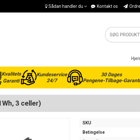
Sådan handler du
Kontakt os
Ordr
Hje
Kvalitets
Kundeservice
30 Dages
24/7
Pengene-Tilbage-Garanti
Garanti
Wh, 3 celler)
SKU
Betingelse