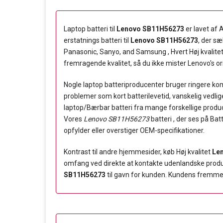
Laptop batteri til
Lenovo SB11H56273
er lavet af 
erstatnings batteri til
Lenovo SB11H56273
, der sæ
Panasonic, Sanyo, and Samsung , Hvert Høj kvalite
fremragende kvalitet, så du ikke mister Lenovo's ori
Nogle laptop batteriproducenter bruger ringere komp
problemer som kort batterilevetid, vanskelig vedli
laptop/Bærbar batteri fra mange forskellige producen
Vores
Lenovo SB11H56273
batteri , der ses på Bat
opfylder eller overstiger OEM-specifikationer.
Kontrast til andre hjemmesider, køb Høj kvalitet
Le
omfang ved direkte at kontakte udenlandske producen
SB11H56273
til gavn for kunden. Kundens fremmest 