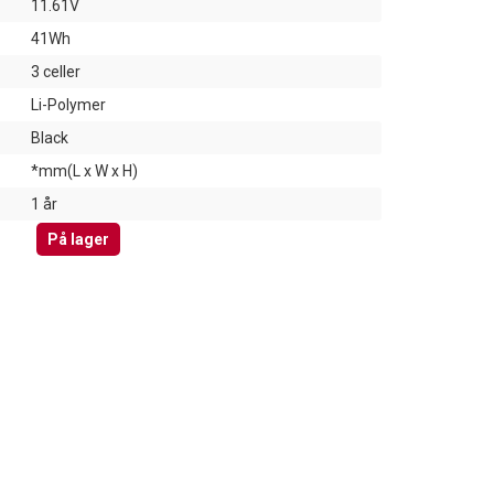
11.61V
41Wh
3 celler
Li-Polymer
Black
*mm(L x W x H)
1 år
På lager