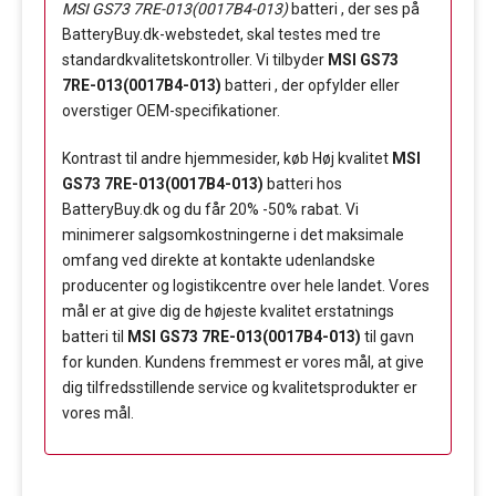
MSI GS73 7RE-013(0017B4-013)
batteri , der ses på
BatteryBuy.dk-webstedet, skal testes med tre
standardkvalitetskontroller. Vi tilbyder
MSI GS73
7RE-013(0017B4-013)
batteri , der opfylder eller
overstiger OEM-specifikationer.
Kontrast til andre hjemmesider, køb Høj kvalitet
MSI
GS73 7RE-013(0017B4-013)
batteri hos
BatteryBuy.dk og du får 20% -50% rabat. Vi
minimerer salgsomkostningerne i det maksimale
omfang ved direkte at kontakte udenlandske
producenter og logistikcentre over hele landet. Vores
mål er at give dig de højeste kvalitet erstatnings
batteri til
MSI GS73 7RE-013(0017B4-013)
til gavn
for kunden. Kundens fremmest er vores mål, at give
dig tilfredsstillende service og kvalitetsprodukter er
vores mål.