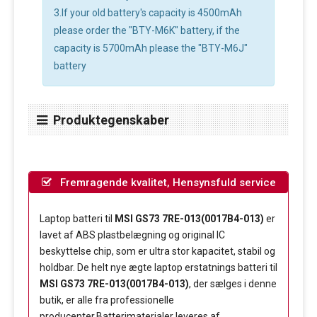
3.If your old battery's capacity is 4500mAh
please order the "BTY-M6K" battery, if the
capacity is 5700mAh please the "BTY-M6J"
battery
Produktegenskaber
Fremragende kvalitet, Hensynsfuld service
Laptop batteri til
MSI GS73 7RE-013(0017B4-013)
er
lavet af ABS plastbelægning og original IC
beskyttelse chip, som er ultra stor kapacitet, stabil og
holdbar. De helt nye ægte laptop erstatnings batteri til
MSI GS73 7RE-013(0017B4-013)
, der sælges i denne
butik, er alle fra professionelle
producenter.Batterimaterialer leveres af