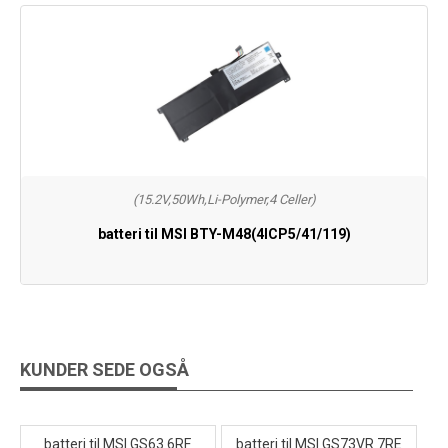
(15.2V,50Wh,Li-Polymer,4 Celler)
batteri til MSI BTY-M48(4ICP5/41/119)
KUNDER SEDE OGSÅ
batteri til MSI GS63 6RF
batteri til MSI GS73VR 7RE