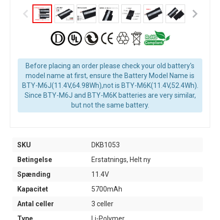
Before placing an order please check your old battery's
model name at first, ensure the Battery Model Name is
BTY-M6J(11.4V,64.98Wh),not is BTY-M6K(11.4V,52.4Wh).
Since BTY-M6J and BTY-M6K batteries are very similar,
but not the same battery.
SKU
DKB1053
Betingelse
Erstatnings, Helt ny
Spænding
11.4V
Kapacitet
5700mAh
Antal celler
3 celler
Type
Li-Polymer