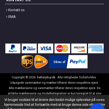
KONTAKT OS
Kontakt os
RMA
Copyright ©
2026
batterybuy.dk
. Alle rettigheder forbeholdes.
Udpegede varemærker og mærker tilhører deres respektive ejere.
Alle mærkenavne og varemærker tilhører deres respektive ejere. De
anførte mærkenavne og modelbetegnelser er kun beregnet til at vise
kompatibiliteten af disse produkter med forskellige maskiner.
Vi bruger cookies til at levere den bedst mulige oplevelse på vores
batterybuy.dk er ikke tilknyttet de originale producenter af nogen af disse
hjemmeside.Ved at fortsætte med at bruge denne side eller klikke