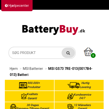
Hjælpecenter
Kontakt os
Returvarer
Forsendelse
0
Hjem
MSI Batterier
MSI GS73 7RE-013(0017B4-
013) Batteri
900.000+
Hurtig
Produkter
Levering
Kvalitets
Kundeservice
24/7
Garanti
30 Dages
12 Måneders
Pengene-Tilbage-Garanti
Garanti