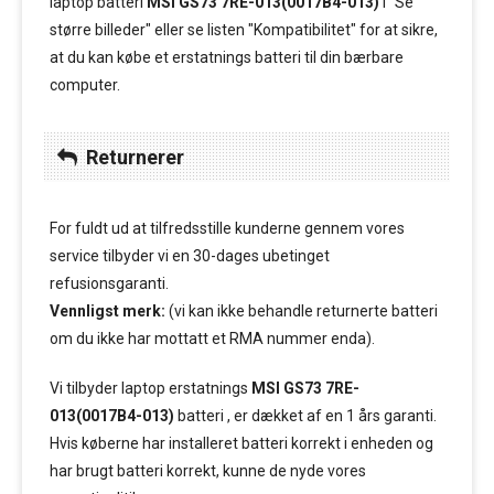
laptop batteri
MSI GS73 7RE-013(0017B4-013)
i "Se
større billeder" eller se listen "Kompatibilitet" for at sikre,
at du kan købe et erstatnings batteri til din bærbare
computer.
Returnerer
For fuldt ud at tilfredsstille kunderne gennem vores
service tilbyder vi en 30-dages ubetinget
refusionsgaranti.
Vennligst merk:
(vi kan ikke behandle returnerte batteri
om du ikke har mottatt et RMA nummer enda).
Vi tilbyder laptop erstatnings
MSI GS73 7RE-
013(0017B4-013)
batteri , er dækket af en 1 års garanti.
Hvis køberne har installeret batteri korrekt i enheden og
har brugt batteri korrekt, kunne de nyde vores