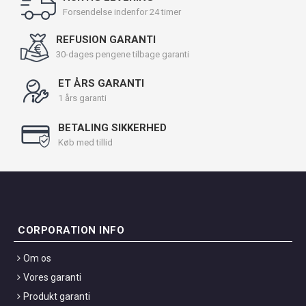
Forsendelse indenfor 24 timer
REFUSION GARANTI
30-dages pengene tilbage garanti
ET ÅRS GARANTI
1 års garanti
BETALING SIKKERHED
Køb med tillid
CORPORATION INFO
Om os
Vores garanti
Produkt garanti