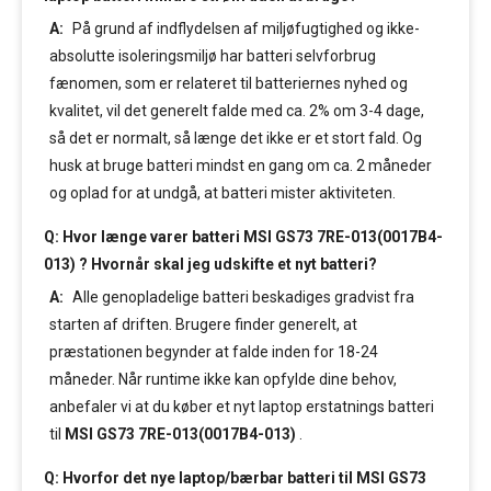
A:
På grund af indflydelsen af miljøfugtighed og ikke-
absolutte isoleringsmiljø har batteri selvforbrug
fænomen, som er relateret til batteriernes nyhed og
kvalitet, vil det generelt falde med ca. 2% om 3-4 dage,
så det er normalt, så længe det ikke er et stort fald. Og
husk at bruge batteri mindst en gang om ca. 2 måneder
og oplad for at undgå, at batteri mister aktiviteten.
Q: Hvor længe varer batteri MSI GS73 7RE-013(0017B4-
013) ? Hvornår skal jeg udskifte et nyt batteri?
A:
Alle genopladelige batteri beskadiges gradvist fra
starten af driften. Brugere finder generelt, at
præstationen begynder at falde inden for 18-24
måneder. Når runtime ikke kan opfylde dine behov,
anbefaler vi at du køber et nyt laptop erstatnings batteri
til
MSI GS73 7RE-013(0017B4-013)
.
Q: Hvorfor det nye laptop/bærbar batteri til MSI GS73