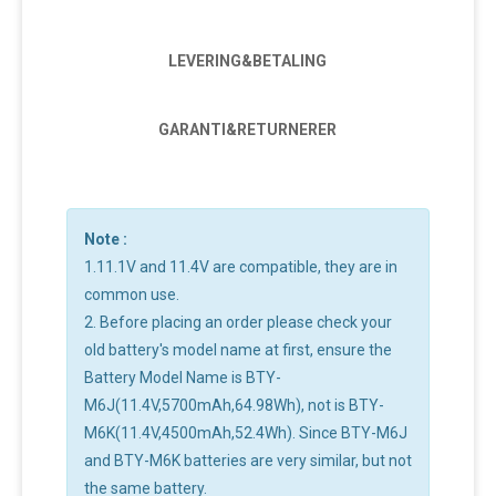
LEVERING&BETALING
GARANTI&RETURNERER
Note :
1.11.1V and 11.4V are compatible, they are in
common use.
2. Before placing an order please check your
old battery's model name at first, ensure the
Battery Model Name is BTY-
M6J(11.4V,5700mAh,64.98Wh), not is BTY-
M6K(11.4V,4500mAh,52.4Wh). Since BTY-M6J
and BTY-M6K batteries are very similar, but not
the same battery.