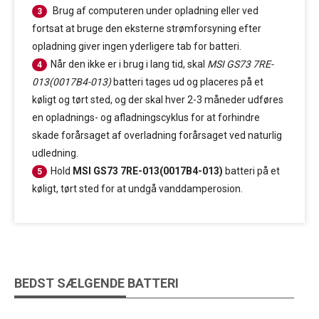
Brug af computeren under opladning eller ved
3
fortsat at bruge den eksterne strømforsyning efter
opladning giver ingen yderligere tab for batteri.
Når den ikke er i brug i lang tid, skal
MSI GS73 7RE-
4
013(0017B4-013)
batteri tages ud og placeres på et
køligt og tørt sted, og der skal hver 2-3 måneder udføres
en opladnings- og afladningscyklus for at forhindre
skade forårsaget af overladning forårsaget ved naturlig
udledning.
Hold
MSI GS73 7RE-013(0017B4-013)
batteri på et
5
køligt, tørt sted for at undgå vanddamperosion.
BEDST SÆLGENDE BATTERI