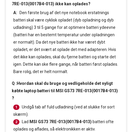
7RE-013(0017B4-013) ikke kan oplades?
A:
Den første brug af det nye notebook erstatnings
batteri skal være cyklisk opladet (dyb opladning og dyb
udladning) 3 til 5 gange for at optimere batteri ydeevne
(batteri har en bestemt temperatur under opladningen
er normalt). Da det nye batteri ikke har været dybt
opladet, er det svært at oplade det med adapteren. Hvis
det ikke kan oplades, skal du fjerne batteri og starte det
igen. Dette kan ske flere gange, når batteri først oplades.
Bare rolig, det er helt normalt.
Q :Hvordan skal du bruge og vedligeholde det nyligt
købte laptop batteri til MSI GS73 7RE-013(0017B4-013)
?
Undgå tab af fuld udladning (ved at slukke for sort
1
skærm).
Lad
MSI GS73 7RE-013(0017B4-013)
batteri ofte
2
oplades og aflades, så elektronikken er aktiv.