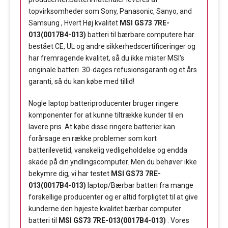
topvirksomheder som Sony, Panasonic, Sanyo, and
Samsung , Hvert Høj kvalitet
MSI GS73 7RE-
013(0017B4-013)
batteri til bærbare computere har
bestået CE, UL og andre sikkerhedscertificeringer og
har fremragende kvalitet, så du ikke mister MSI's
originale batteri. 30-dages refusionsgaranti og et års
garanti, så du kan købe med tillid!
Nogle laptop batteriproducenter bruger ringere
komponenter for at kunne tiltrække kunder til en
lavere pris. At købe disse ringere batterier kan
forårsage en række problemer som kort
batterilevetid, vanskelig vedligeholdelse og endda
skade på din yndlingscomputer. Men du behøver ikke
bekymre dig, vi har testet
MSI GS73 7RE-
013(0017B4-013)
laptop/Bærbar batteri fra mange
forskellige producenter og er altid forpligtet til at give
kunderne den højeste kvalitet bærbar computer
batteri til
MSI GS73 7RE-013(0017B4-013)
. Vores