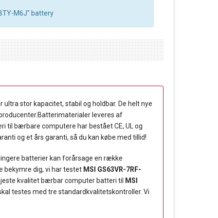
 "BTY-M6J" battery
ultra stor kapacitet, stabil og holdbar. De helt nye
e producenter.Batterimaterialer leveres af
ri til bærbare computere har bestået CE, UL og
anti og et års garanti, så du kan købe med tillid!
 ringere batterier kan forårsage en række
 bekymre dig, vi har testet
MSI GS63VR-7RF-
jeste kvalitet bærbar computer batteri til
MSI
kal testes med tre standardkvalitetskontroller. Vi