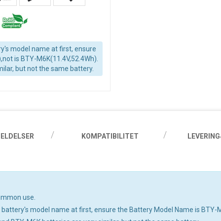
y's model name at first, ensure
,not is BTY-M6K(11.4V,52.4Wh).
lar, but not the same battery.
ELDELSER
KOMPATIBILITET
LEVERING
 common use.
ld battery's model name at first, ensure the Battery Model Name is BT