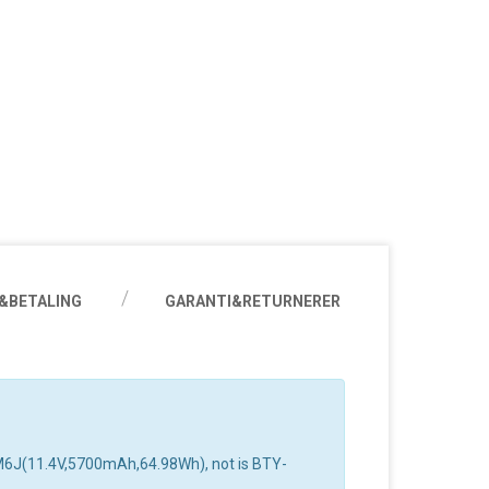
&BETALING
GARANTI&RETURNERER
Y-M6J(11.4V,5700mAh,64.98Wh), not is BTY-