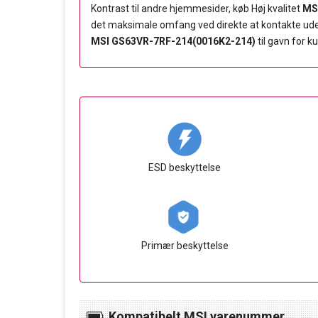
Kontrast til andre hjemmesider, køb Høj kvalitet
MS
det maksimale omfang ved direkte at kontakte udenla
MSI GS63VR-7RF-214(0016K2-214)
til gavn for k
ESD beskyttelse
Primær beskyttelse
Kompatibelt MSI varenummer