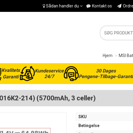
Sådan handler du
Kontakt os
Ordr
Hjem
MSI Bat
Kvalitets
Kundeservice
30 Dages
24/7
Pengene-Tilbage-Garanti
Garanti
0016K2-214) (5700mAh, 3 celler)
SKU
Betingelse