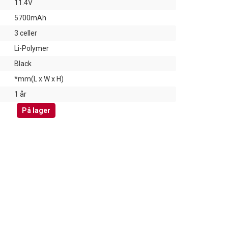
11.4V
5700mAh
3 celler
Li-Polymer
Black
*mm(L x W x H)
1 år
På lager