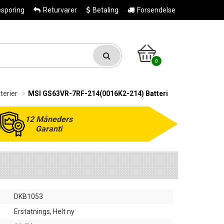
esporing
Returvarer
Betaling
Forsendelse
0
terier
MSI GS63VR-7RF-214(0016K2-214) Batteri
12 Måneders
Garanti
DKB1053
Erstatnings, Helt ny