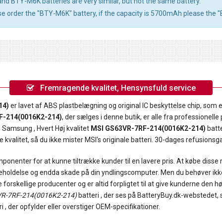
BTY-M6K batteries are very similar, but not the same battery.
ase order the "BTY-M6K" battery, if the capacity is 5700mAh please the
Fremragende kvalitet, Hensynsfuld service
14)
er lavet af ABS plastbelægning og original IC beskyttelse chip, som er 
F-214(0016K2-214)
, der sælges i denne butik, er alle fra professionell
Samsung , Hvert Høj kvalitet
MSI GS63VR-7RF-214(0016K2-214)
batte
valitet, så du ikke mister MSI's originale batteri. 30-dages refusionsgar
onenter for at kunne tiltrække kunder til en lavere pris. At købe disse
geholdelse og endda skade på din yndlingscomputer. Men du behøver ikke
orskellige producenter og er altid forpligtet til at give kunderne den hø
R-7RF-214(0016K2-214)
batteri , der ses på BatteryBuy.dk-webstedet, s
i , der opfylder eller overstiger OEM-specifikationer.