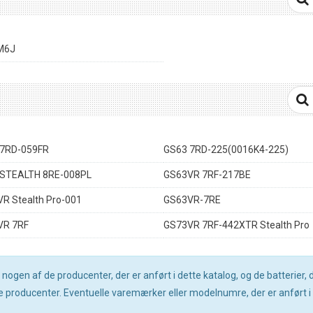
M6J
 7RD-059FR
GS63 7RD-225(0016K4-225)
STEALTH 8RE-008PL
GS63VR 7RF-217BE
R Stealth Pro-001
GS63VR-7RE
VR 7RF
GS73VR 7RF-442XTR Stealth Pro
gen af de producenter, der er anført i dette katalog, og de batterier, de
producenter. Eventuelle varemærker eller modelnumre, der er anført i d