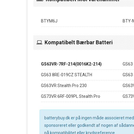
BTYM6J
BTY-
Kompatibelt Bærbar Batteri
GS63VR-7RF-214(0016K2-214)
GS63
GS63 8RE-019CZ STEALTH
GS63 
GS63VR Stealth Pro 230
GS63V
GS73VR 6RF-009PL Stealth Pro
GS73
batterybuy.dk er på ingen måde associeret med no
sponsoreret eller godkendt af nogen af sådanne 
på kompatibilitet eller krydsreference.