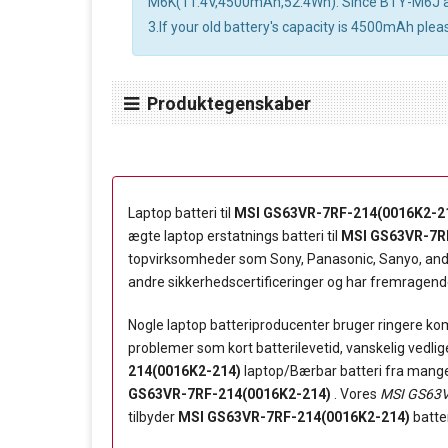
M6K(11.4V,4500mAh,52.4Wh). Since BTY-M6J and 
3.If your old battery's capacity is 4500mAh ple
Produktegenskaber
Laptop batteri til
MSI GS63VR-7RF-214(0016K2-2
ægte laptop erstatnings batteri til
MSI GS63VR-7R
topvirksomheder som Sony, Panasonic, Sanyo, and 
andre sikkerhedscertificeringer og har fremragende k
Nogle laptop batteriproducenter bruger ringere komp
problemer som kort batterilevetid, vanskelig vedli
214(0016K2-214)
laptop/Bærbar batteri fra mange f
GS63VR-7RF-214(0016K2-214)
. Vores
MSI GS63V
tilbyder
MSI GS63VR-7RF-214(0016K2-214)
batter