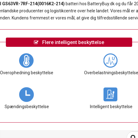
I GS63VR-7RF-214(0016K2-214)
batteri hos BatteryBuy.dk og du får 
ndske producenter og logistikcentre over hele landet. Vores mål er at gi
unden. Kundens fremmest er vores mål, at give dig tilfredsstillende servi
Flere intelligent beskyttelse
Overophedning beskyttelse
Overbelastningsbeskyttels
Spændingsbeskyttelse
Intelligent beskyttelse