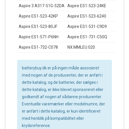
Aspire 3 A317-51G-52DA
Aspire ES1-523-24KE
Aspire ES1-523-42KP
Aspire ES1-523-6240
Aspire ES1-523-80JF
Aspire ES1-531-C9D9
Aspire ES1-571-P6NH
Aspire ES1-731-C50Q
Aspire ES1-732-C078
NX.MMLEU.020
batterybuy.dk er på ingen måde associeret
med nogen af de producenter, der er anført i
dette katalog, og de batterier, der sælges i
dette katalog, er ikke blevet sponsoreret eller
godkendt af nogen af sådanne producenter.
Eventuelle varemærker eller modelnumre, der
er anført i dette katalog, er kun identificeret
med henblik på kompatibilitet eller
krydsreference.