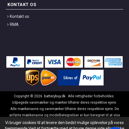
KONTAKT OS
Kontakt os
RMA
Copyright ©
2026
batterybuy.dk
. Alle rettigheder forbeholdes.
Udpegede varemærker og mærker tilhører deres respektive ejere.
Alle mærkenavne og varemærker tilhører deres respektive ejere. De
anførte mærkenavne og modelbetegnelser er kun beregnet til at vise
kompatibiliteten af disse produkter med forskellige maskiner.
Vi bruger cookies til at levere den bedst mulige oplevelse på vores
batterybuy.dk er ikke tilknyttet de originale producenter af nogen af disse
hjemmeside.Ved at fortsætte med at bruge denne side eller klikke