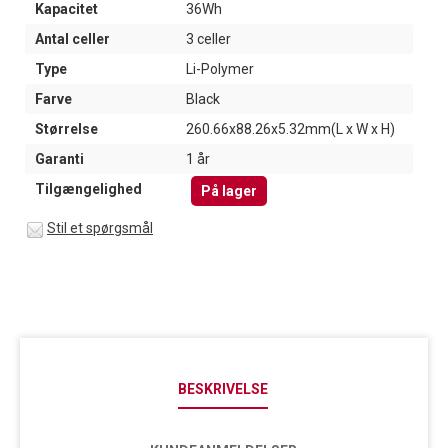
Kapacitet
36Wh
Antal celler
3 celler
Type
Li-Polymer
Farve
Black
Størrelse
260.66x88.26x5.32mm(L x W x H)
Garanti
1 år
Tilgængelighed
På lager
Stil et spørgsmål
BESKRIVELSE