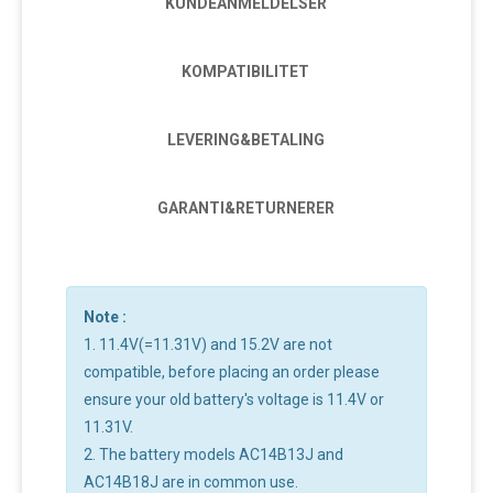
KUNDEANMELDELSER
KOMPATIBILITET
LEVERING&BETALING
GARANTI&RETURNERER
Note :
1. 11.4V(=11.31V) and 15.2V are not
compatible, before placing an order please
ensure your old battery's voltage is 11.4V or
11.31V.
2. The battery models AC14B13J and
AC14B18J are in common use.