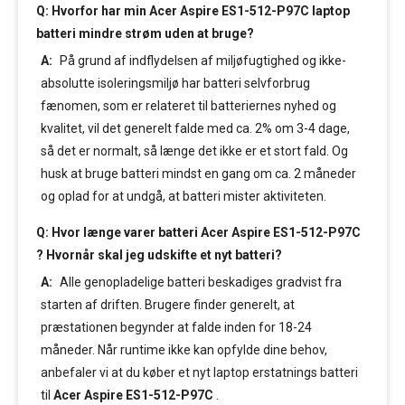
Q: Hvorfor har min Acer Aspire ES1-512-P97C laptop
batteri mindre strøm uden at bruge?
A:
På grund af indflydelsen af miljøfugtighed og ikke-
absolutte isoleringsmiljø har batteri selvforbrug
fænomen, som er relateret til batteriernes nyhed og
kvalitet, vil det generelt falde med ca. 2% om 3-4 dage,
så det er normalt, så længe det ikke er et stort fald. Og
husk at bruge batteri mindst en gang om ca. 2 måneder
og oplad for at undgå, at batteri mister aktiviteten.
Q: Hvor længe varer batteri Acer Aspire ES1-512-P97C
? Hvornår skal jeg udskifte et nyt batteri?
A:
Alle genopladelige batteri beskadiges gradvist fra
starten af driften. Brugere finder generelt, at
præstationen begynder at falde inden for 18-24
måneder. Når runtime ikke kan opfylde dine behov,
anbefaler vi at du køber et nyt laptop erstatnings batteri
til
Acer Aspire ES1-512-P97C
.