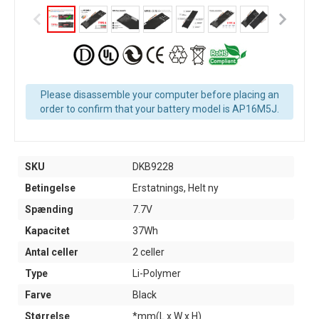
Please disassemble your computer before placing an
order to confirm that your battery model is AP16M5J.
SKU
DKB9228
Betingelse
Erstatnings, Helt ny
Spænding
7.7V
Kapacitet
37Wh
Antal celler
2 celler
Type
Li-Polymer
Farve
Black
Størrelse
*mm(L x W x H)