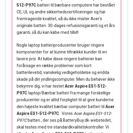
512-P97C
batteri til bærbare computere har bestået
CE, UL og andre sikkerhedscertificeringer og har
fremragende kvalitet, så du ikke mister Acer's
originale batteri. 30-dages refusionsgaranti og et års
garanti, så du kan købe med tillid!
Nogle laptop batteriproducenter bruger ringere
komponenter for at kunne tiltrække kunder til en
lavere pris. At købe disse ringere batterier kan
forårsage en række problemer som kort
batterilevetid, vanskelig vedligeholdelse og endda
skade på din yndlingscomputer. Men du behøver ikke
bekymre dig, vi har testet
Acer Aspire ES1-512-
P97C
laptop/Bærbar batteri fra mange forskellige
producenter og er altid forpligtet til at give kunderne
den højeste kvalitet bærbar computer batteri til
Acer
Aspire ES1-512-P97C
. Vores
Acer Aspire ES1-512-
P97C
batteri , der ses på BatteryBuy.dk-webstedet,
skal testes med tre standardkvalitetskontroller. Vi