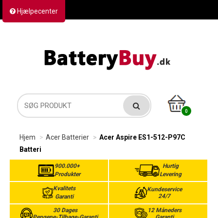
Hjælpecenter
Kontakt os
Returvarer
Forsendelse
0
Hjem
Acer Batterier
Acer Aspire ES1-512-P97C
Batteri
900.000+
Hurtig
Produkter
Levering
Kvalitets
Kundeservice
24/7
Garanti
30 Dages
12 Måneders
Pengene-Tilbage-Garanti
Garanti