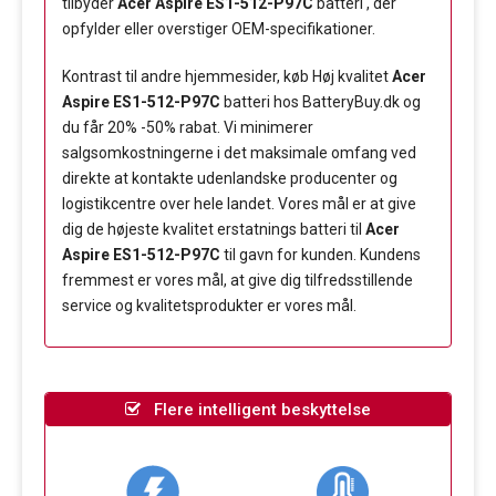
tilbyder
Acer Aspire ES1-512-P97C
batteri , der
opfylder eller overstiger OEM-specifikationer.
Kontrast til andre hjemmesider, køb Høj kvalitet
Acer
Aspire ES1-512-P97C
batteri hos BatteryBuy.dk og
du får 20% -50% rabat. Vi minimerer
salgsomkostningerne i det maksimale omfang ved
direkte at kontakte udenlandske producenter og
logistikcentre over hele landet. Vores mål er at give
dig de højeste kvalitet erstatnings batteri til
Acer
Aspire ES1-512-P97C
til gavn for kunden. Kundens
fremmest er vores mål, at give dig tilfredsstillende
service og kvalitetsprodukter er vores mål.
Flere intelligent beskyttelse