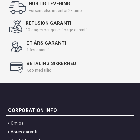
HURTIG LEVERING
Forsendelse indenfor 24 timer
REFUSION GARANTI
30-dages pengene tilbage garanti
ET ÅRS GARANTI
1 års garanti
BETALING SIKKERHED
Køb med tillid
CORPORATION INFO
Om os
Vores garanti