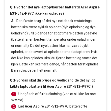
Q: Hvorfor det nye laptop/bærbar batteri til Acer Aspire
ES1-512-P97C ikke kan oplades?
A:
Den første brug af det nye notebook erstatnings
batteri skal være cyklisk opladet (dyb opladning og dyb
udladning) 3 til 5 gange for at optimere batteri ydeevne
(batteri har en bestemt temperatur under opladningen
er normalt). Da det nye batteri ikke har været dybt
opladet, er det svært at oplade det med adapteren. Hvis
det ikke kan oplades, skal du fjerne batteri og starte det
igen. Dette kan ske flere gange, når batteri først oplades.
Bare rolig, det er helt normalt.
Q :Hvordan skal du bruge og vedligeholde det nyligt
købte laptop batteri til Acer Aspire ES1-512-P97C ?
Undgå tab af fuld udladning (ved at slukke for sort
1
skærm).
Lad
Acer Aspire ES1-512-P97C
batteri ofte
2