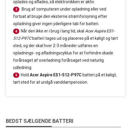
oplades og aflades, så elektronikken er aktiv.
Brug af computeren under opladning eller ved
3
fortsat at bruge den eksterne strømforsyning efter
opladning giver ingen yderligere tab for batteri.
Når den ikke er i brug i lang tid, skal
Acer Aspire ES1-
4
512-P97C
batteri tages ud og placeres på et køligt og tørt
sted, og der skal hver 2-3 måneder udføres en
opladnings- og afladningscyklus for at forhindre skade
forårsaget af overladning forårsaget ved naturlig
udledning.
Hold
Acer Aspire ES1-512-P97C
batteri på et køligt,
5
tørt sted for at undgå vanddamperosion.
BEDST SÆLGENDE BATTERI