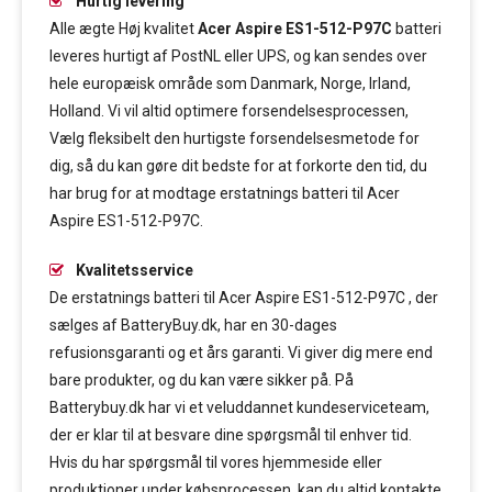
Hurtig levering
Alle ægte Høj kvalitet
Acer Aspire ES1-512-P97C
batteri
leveres hurtigt af PostNL eller UPS, og kan sendes over
hele europæisk område som Danmark, Norge, Irland,
Holland. Vi vil altid optimere forsendelsesprocessen,
Vælg fleksibelt den hurtigste forsendelsesmetode for
dig, så du kan gøre dit bedste for at forkorte den tid, du
har brug for at modtage erstatnings batteri til Acer
Aspire ES1-512-P97C.
Kvalitetsservice
De erstatnings batteri til Acer Aspire ES1-512-P97C , der
sælges af BatteryBuy.dk, har en 30-dages
refusionsgaranti og et års garanti. Vi giver dig mere end
bare produkter, og du kan være sikker på. På
Batterybuy.dk har vi et veluddannet kundeserviceteam,
der er klar til at besvare dine spørgsmål til enhver tid.
Hvis du har spørgsmål til vores hjemmeside eller
produktioner under købsprocessen, kan du altid kontakte