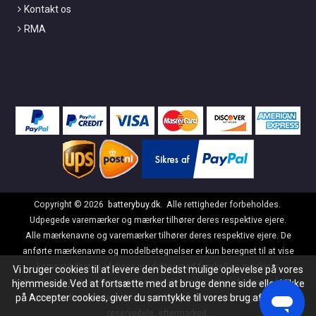
Kontakt os
RMA
Copyright ©
2026
batterybuy.dk
. Alle rettigheder forbeholdes.
Udpegede varemærker og mærker tilhører deres respektive ejere.
Alle mærkenavne og varemærker tilhører deres respektive ejere. De
anførte mærkenavne og modelbetegnelser er kun beregnet til at vise
kompatibiliteten af disse produkter med forskellige maskiner.
Vi bruger cookies til at levere den bedst mulige oplevelse på vores
batterybuy.dk er ikke tilknyttet de originale producenter af nogen af disse
hjemmeside.Ved at fortsætte med at bruge denne side eller klikke
på Accepter cookies, giver du samtykke til vores brug af cookies.
batterier eller opladere. Alle produkter på denne side er generiske
reservedele, eftermarked.