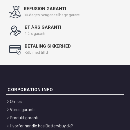
REFUSION GARANTI
30-dages pengene tilbage garanti
ET ÅRS GARANTI
1 års garanti
BETALING SIKKERHED
Køb med tillid
CORPORATION INFO
Om os
Vores garanti
Produkt garanti
Hvorfor handle hos Batterybuy.dk?