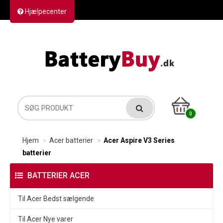
Hjælpecenter
Kontakt os
Returvarer
Forsendelse
0
Hjem
Acer batterier
Acer Aspire V3 Series
batterier
BATTERIER ACER
Til Acer Bedst sælgende
Til Acer Nye varer