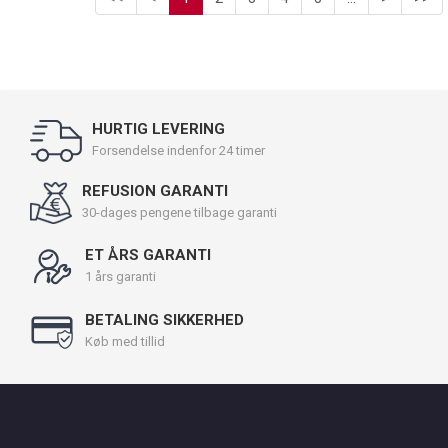
HURTIG LEVERING
Forsendelse indenfor 24 timer
REFUSION GARANTI
30-dages pengene tilbage garanti
ET ÅRS GARANTI
1 års garanti
BETALING SIKKERHED
Køb med tillid