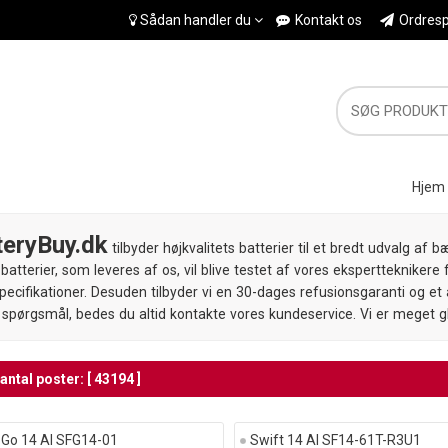
Sådan handler du
Kontakt os
Ordresp
Hjem
teryBuy.dk
tilbyder højkvalitets batterier til et bredt udvalg af
batterier, som leveres af os, vil blive testet af vores ekspertteknikere f
ecifikationer. Desuden tilbyder vi en 30-dages refusionsgaranti og et år
 spørgsmål, bedes du altid kontakte vores kundeservice. Vi er meget gl
antal poster: [ 43194 ]
 Go 14 AI SFG14-01
Swift 14 AI SF14-61T-R3U1