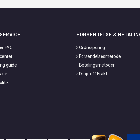
SERVICE
FORSENDELSE & BETALIN
ier FAQ
Ordresporing
center
Forsendelsesmetode
ng guide
Betalingsmetoder
base
Drop-off Frakt
litik