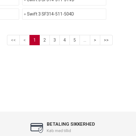
Swift 3 SF314-511-504D
<<
<
1
2
3
4
5
...
>
>>
BETALING SIKKERHED
Køb med tillid