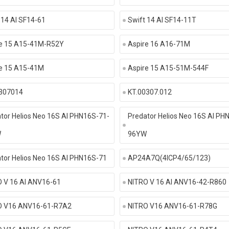
 14 AI SF14-61
Swift 14 AI SF14-11T
re 15 A15-41M-R52Y
Aspire 16 A16-71M
e 15 A15-41M
Aspire 15 A15-51M-544F
307014
KT.00307.012
tor Helios Neo 16S AI PHN16S-71-
Predator Helios Neo 16S AI PH
W
96YW
tor Helios Neo 16S AI PHN16S-71
AP24A7Q(4ICP4/65/123)
 V 16 AI ANV16-61
NITRO V 16 AI ANV16-42-R860
O V16 ANV16-61-R7A2
NITRO V16 ANV16-61-R78G