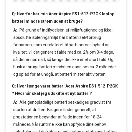
Q: Hvorfor har min Acer Aspire ES1-512-P2GK laptop
batteri mindre strøm uden at bruge?
A:
På grund af indflydelsen af miljøfugtighed og ikke-
absolutte isoleringsmiljø har batteri selvforbrug
fænomen, som er relateret til batteriernes nyhed og
kvalitet, vil det generelt falde med ca. 2% om 3-4 dage,
så det er normalt, så længe det ikke er et stort fald. Og
husk at bruge batteri mindst en gang om ca. 2 måneder
og oplad for at undgå, at batteri mister aktiviteten.
Q: Hvor længe varer batteri Acer Aspire ES1-512-P2GK
? Hvornår skal jeg udskifte et nyt batteri?
A:
Alle genopladelige batteri beskadiges gradvist fra
starten af driften. Brugere finder generelt, at
præstationen begynder at falde inden for 18-24
måneder. Når runtime ikke kan opfylde dine behov,
anbefaler vi at du køber et nyt laptop erstatnings batteri