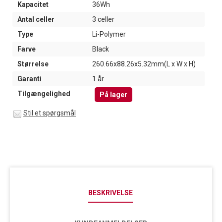
Kapacitet
36Wh
Antal celler
3 celler
Type
Li-Polymer
Farve
Black
Størrelse
260.66x88.26x5.32mm(L x W x H)
Garanti
1 år
Tilgængelighed
På lager
Stil et spørgsmål
BESKRIVELSE