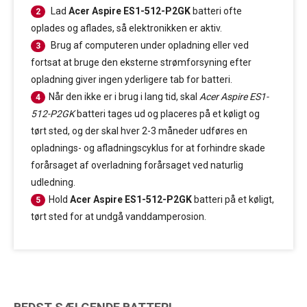
Lad
Acer Aspire ES1-512-P2GK
batteri ofte
2
oplades og aflades, så elektronikken er aktiv.
Brug af computeren under opladning eller ved
3
fortsat at bruge den eksterne strømforsyning efter
opladning giver ingen yderligere tab for batteri.
Når den ikke er i brug i lang tid, skal
Acer Aspire ES1-
4
512-P2GK
batteri tages ud og placeres på et køligt og
tørt sted, og der skal hver 2-3 måneder udføres en
opladnings- og afladningscyklus for at forhindre skade
forårsaget af overladning forårsaget ved naturlig
udledning.
Hold
Acer Aspire ES1-512-P2GK
batteri på et køligt,
5
tørt sted for at undgå vanddamperosion.