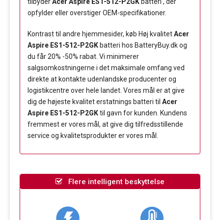
tilbyder
Acer Aspire ES1-512-P2GK
batteri , der
opfylder eller overstiger OEM-specifikationer.
Kontrast til andre hjemmesider, køb Høj kvalitet
Acer
Aspire ES1-512-P2GK
batteri hos BatteryBuy.dk og
du får 20% -50% rabat. Vi minimerer
salgsomkostningerne i det maksimale omfang ved
direkte at kontakte udenlandske producenter og
logistikcentre over hele landet. Vores mål er at give
dig de højeste kvalitet erstatnings batteri til
Acer
Aspire ES1-512-P2GK
til gavn for kunden. Kundens
fremmest er vores mål, at give dig tilfredsstillende
service og kvalitetsprodukter er vores mål.
Flere intelligent beskyttelse