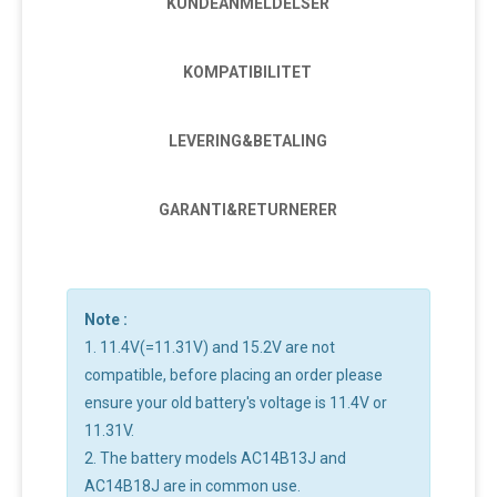
KUNDEANMELDELSER
KOMPATIBILITET
LEVERING&BETALING
GARANTI&RETURNERER
Note :
1. 11.4V(=11.31V) and 15.2V are not
compatible, before placing an order please
ensure your old battery's voltage is 11.4V or
11.31V.
2. The battery models AC14B13J and
AC14B18J are in common use.