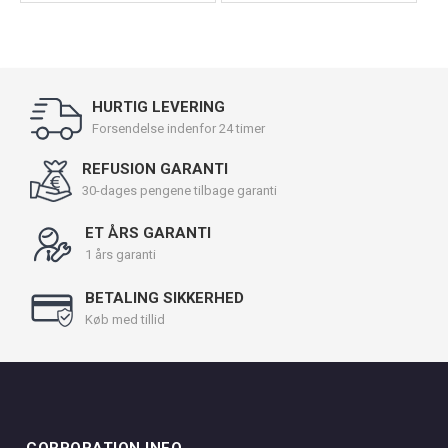
HURTIG LEVERING
Forsendelse indenfor 24 timer
REFUSION GARANTI
30-dages pengene tilbage garanti
ET ÅRS GARANTI
1 års garanti
BETALING SIKKERHED
Køb med tillid