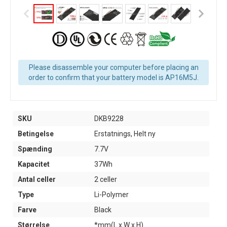
Please disassemble your computer before placing an
order to confirm that your battery model is AP16M5J.
SKU
DKB9228
Betingelse
Erstatnings, Helt ny
Spænding
7.7V
Kapacitet
37Wh
Antal celler
2 celler
Type
Li-Polymer
Farve
Black
Størrelse
*mm(L x W x H)