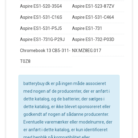
Aspire ES1-520-35G4
Aspire ES1-523-87ZV
Aspire ES1-531-C16S
Aspire ES1-531-C464
Aspire ES1-531-P5J5
Aspire ES1-731
Aspire ES1-731G-P29J
Aspire ES1-732-P03D
Chromebook 13 CB5-311-
NX.MZ8EG.017
T0Z8
batterybuy.dk er på ingen måde associeret
med nogen af de producenter, der er anført i
dette katalog, og de batterier, der sælges i
dette katalog, er ikke blevet sponsoreret eller
godkendt af nogen af sådanne producenter.
Eventuelle varemærker eller modelnumre, der
er anført i dette katalog, er kun identificeret
med henblik på kompatibilitet eller