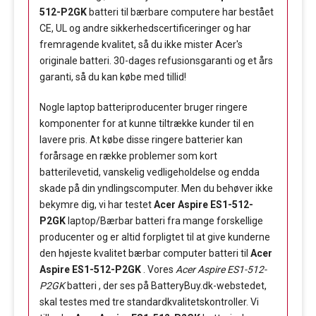
512-P2GK
batteri til bærbare computere har bestået
CE, UL og andre sikkerhedscertificeringer og har
fremragende kvalitet, så du ikke mister Acer's
originale batteri. 30-dages refusionsgaranti og et års
garanti, så du kan købe med tillid!
Nogle laptop batteriproducenter bruger ringere
komponenter for at kunne tiltrække kunder til en
lavere pris. At købe disse ringere batterier kan
forårsage en række problemer som kort
batterilevetid, vanskelig vedligeholdelse og endda
skade på din yndlingscomputer. Men du behøver ikke
bekymre dig, vi har testet
Acer Aspire ES1-512-
P2GK
laptop/Bærbar batteri fra mange forskellige
producenter og er altid forpligtet til at give kunderne
den højeste kvalitet bærbar computer batteri til
Acer
Aspire ES1-512-P2GK
. Vores
Acer Aspire ES1-512-
P2GK
batteri , der ses på BatteryBuy.dk-webstedet,
skal testes med tre standardkvalitetskontroller. Vi