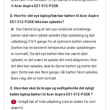
til
Acer Aspire ES1-512-P2GK
.
Q: Hvorfor det nye laptop/bærbar batteri til Acer Aspire
ES1-512-P2GK ikke kan oplades?
A:
Den første brug af det nye notebook erstatnings
batteri skal være cyklisk opladet (dyb opladning og dyb
udladning) 3 til 5 gange for at optimere batteri ydeevne
(batteri har en bestemt temperatur under opladningen
er normalt). Da det nye batteri ikke har været dybt
opladet, er det svært at oplade det med adapteren. Hvis
det ikke kan oplades, skal du fjerne batteri og starte det
igen. Dette kan ske flere gange, når batteri først oplades.
Bare rolig, det er helt normalt.
Q :Hvordan skal du bruge og vedligeholde det nyligt
købte laptop batteri til Acer Aspire ES1-512-P2GK ?
Undgå tab af fuld udladning (ved at slukke for sort
1
skærm).