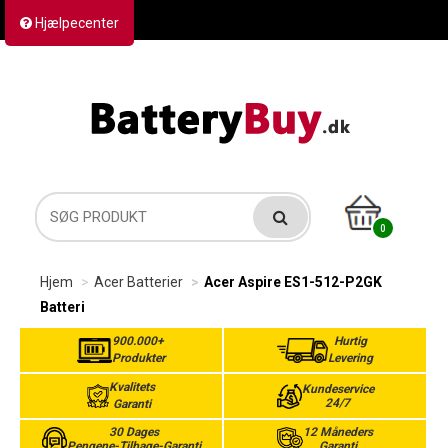
Hjælpecenter
Kontakt os
Returvarer
Forsendelse
0
Hjem
Acer Batterier
Acer Aspire ES1-512-P2GK
Batteri
900.000+
Hurtig
Produkter
Levering
Kvalitets
Kundeservice
24/7
Garanti
30 Dages
12 Måneders
Pengene-Tilbage-Garanti
Garanti